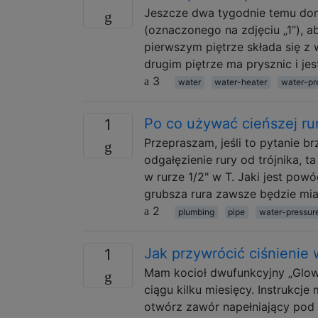
Jeszcze dwa tygodnie temu do
(oznaczonego na zdjęciu „1”), a
pierwszym piętrze składa się z 
drugim piętrze ma prysznic i je
3
water
water-heater
water-pr
Po co używać cieńszej rur
1
Przepraszam, jeśli to pytanie b
odgałęzienie rury od trójnika, t
w rurze 1/2" w T. Jaki jest pow
grubsza rura zawsze będzie mia
2
plumbing
pipe
water-pressur
Jak przywrócić ciśnienie 
1
Mam kocioł dwufunkcyjny „Glow W
ciągu kilku miesięcy. Instrukcje
otwórz zawór napełniający pod k