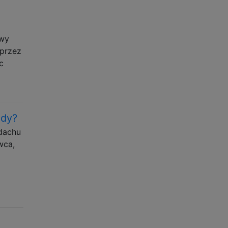
owy
 przez
c
ody?
dachu
wca,