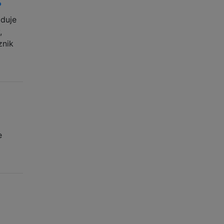
?
jduje
,
znik
e