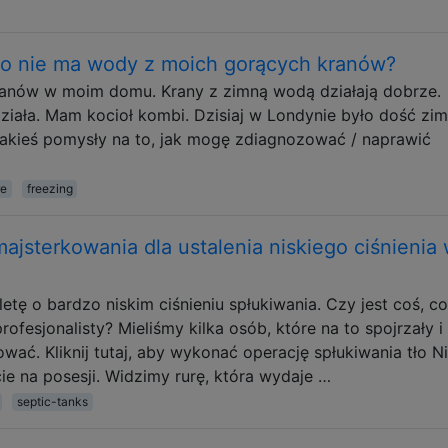
go nie ma wody z moich gorących kranów?
ranów w moim domu. Krany z zimną wodą działają dobrze.
ziała. Mam kocioł kombi. Dzisiaj w Londynie było dość zim
akieś pomysły na to, jak mogę zdiagnozować / naprawić
re
freezing
majsterkowania dla ustalenia niskiego ciśnienia
etę o bardzo niskim ciśnieniu spłukiwania. Czy jest coś, co
esjonalisty? Mieliśmy kilka osób, które na to spojrzały i 
ać. Kliknij tutaj, aby wykonać operację spłukiwania tło Ni
ie na posesji. Widzimy rurę, która wydaje …
septic-tanks