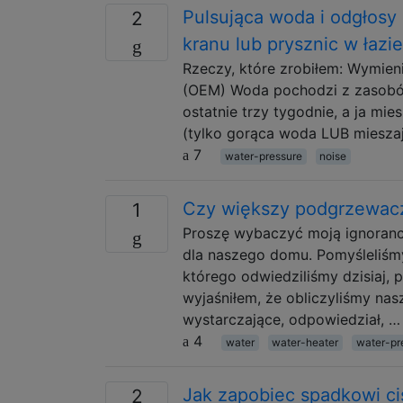
Pulsująca woda i odgłosy
2
kranu lub prysznic w łazi
Rzeczy, które zrobiłem: Wymie
(OEM) Woda pochodzi z zasobów 
ostatnie trzy tygodnie, a ja m
(tylko gorąca woda LUB miesza
7
water-pressure
noise
Czy większy podgrzewacz
1
Proszę wybaczyć moją ignoranc
dla naszego domu. Pomyśleliśm
którego odwiedziliśmy dzisiaj, 
wyjaśniłem, że obliczyliśmy nas
wystarczające, odpowiedział, …
4
water
water-heater
water-pr
Jak zapobiec spadkowi c
2