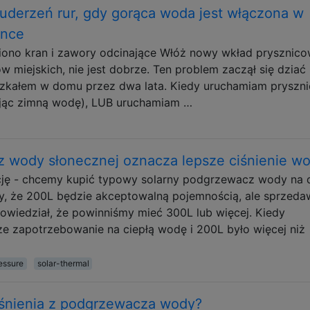
 uderzeń rur, gdy gorąca woda jest włączona w
ence
niono kran i zawory odcinające Włóż nowy wkład prysznic
miejskich, nie jest dobrze. Ten problem zaczął się dziać
ieszkałem w domu przez dwa lata. Kiedy uruchamiam pryszni
jąc zimną wodę), LUB uruchamiam …
 wody słonecznej oznacza lepsze ciśnienie w
ję - chcemy kupić typowy solarny podgrzewacz wody na 
y, że 200L będzie akceptowalną pojemnością, ale sprzeda
powiedział, że powinniśmy mieć 300L lub więcej. Kiedy
ze zapotrzebowanie na ciepłą wodę i 200L było więcej niż
essure
solar-thermal
iśnienia z podgrzewacza wody?