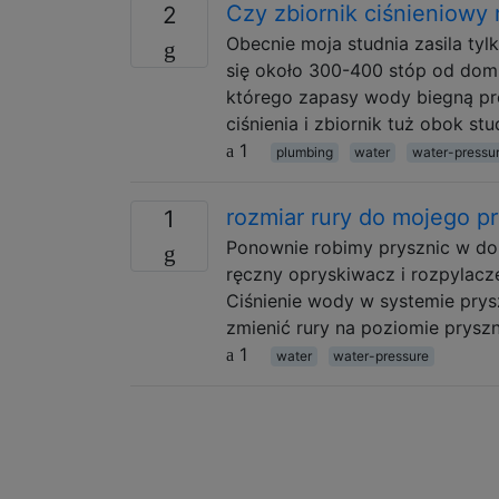
Czy zbiornik ciśnieniowy
2
Obecnie moja studnia zasila tylk
się około 300-400 stóp od dom
którego zapasy wody biegną pros
ciśnienia i zbiornik tuż obok st
1
plumbing
water
water-pressu
rozmiar rury do mojego p
1
Ponownie robimy prysznic w do
ręczny opryskiwacz i rozpylacze
Ciśnienie wody w systemie prys
zmienić rury na poziomie pryszn
1
water
water-pressure