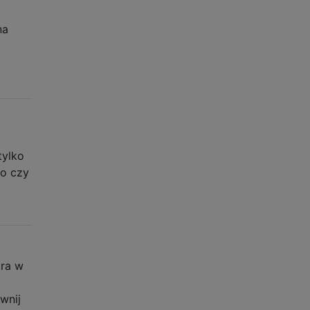
na
tylko
to czy
ara w
wnij