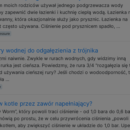
m moich rodziców używał jednego podgrzewacza wody
by zapewnić dwie łazienki i kuchnię ciepłą wodą. Łazienka 
wanny, która okazjonalnie służy jako prysznic. Łazienka na
st często używana. Ciśnienie pod prysznicem spadło, …
essure
y wodnej do odgałęzienia z trójnika
rzmi naiwnie. Zwykle w rurach wodnych, gdy widzimy inną
a rurka jest cieńsza. Powiedzmy, że rura 3/4 "rozgałęzia się 
ód używania cieńszej rury? Jeśli chodzi o wodoodporność, 
ła …
e
w kotle przez zawór napełniający?
orm”, który powoli traci ciśnienie - od 1,0 bara do 0,6 b
 mówią po prostu, że w celu przywrócenia ciśnienia „powoli
otłem, aby zwiększyć ciśnienie w układzie do 1,0 bar. Upe