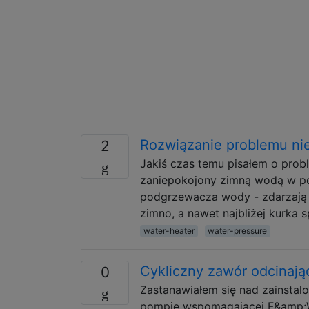
Rozwiązanie problemu nie
2
Jakiś czas temu pisałem o pr
zaniepokojony zimną wodą w poł
podgrzewacza wody - zdarzają s
zimno, a nawet najbliżej kurka 
water-heater
water-pressure
Cykliczny zawór odcinaj
0
Zastanawiałem się nad zainsta
pompie wspomagającej F&amp;W 