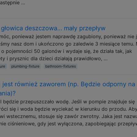
następnie …
1 głowica deszczowa… mały przepływ
móc, ponieważ jestem naprawdę zagubiony, ponieważ nie 
liśmy nasz dom i ukończono go zaledwie 3 miesiące temu
 pojemności 50 galonów i wydaje się, że działa tak, jak
y i prysznic dla dzieci działają prawidłowo, …
ure
plumbing-fixture
bathroom-fixtures
 jest również zaworem (np. Będzie odporny na
ania)?
 będzie przepuszczało wodę. Jeśli w pompie znajduje się
obróci się i woda będzie wyciekać w kierunku do przodu. Ab
i wstecznemu, stosuje się zawór zwrotny. Jaka jest nazw
nie ciśnieniowe, gdy jest wyłączona, zapobiegając przepł