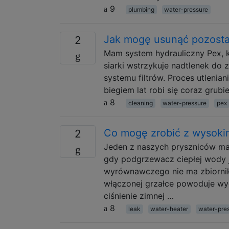
9
plumbing
water-pressure
Jak mogę usunąć pozostał
2
Mam system hydrauliczny Pex, k
siarki wstrzykuje nadtlenek do 
systemu filtrów. Proces utleniani
biegiem lat robi się coraz grub
8
cleaning
water-pressure
pex
Co mogę zrobić z wysoki
2
Jeden z naszych pryszniców ma n
gdy podgrzewacz ciepłej wody je
wyrównawczego nie ma zbiornik
włączonej grzałce powoduje wyc
ciśnienie zimnej …
8
leak
water-heater
water-pre