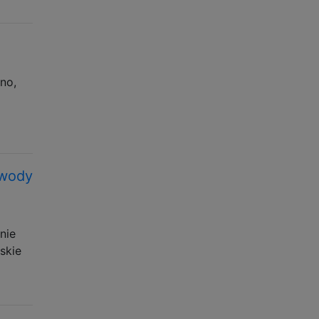
no,
 wody
nie
skie