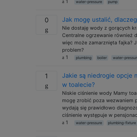
1
water-pressure
pump
Jak mogę ustalić, dlacze
0
Nie dostaję wody z gorących k
Centralne ogrzewanie również d
więc może zamarznięta fajka? J
problem?
1
plumbing
boiler
water-pressu
Jakie są niedrogie opcje 
1
w toalecie?
Niskie ciśnienie wody Mamy toal
mogę zrobić poza wezwaniem prof
wydają się prawidłowo diagnozow
ciśnienie występuje w pensjonac
1
water-pressure
plumbing-fixture