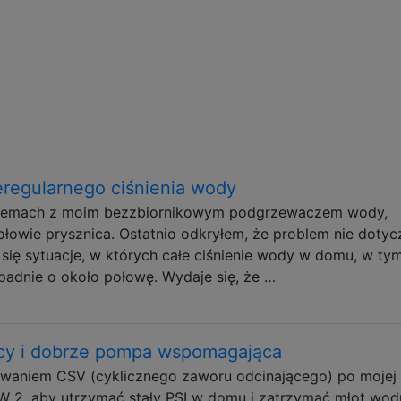
regularnego ciśnienia wody
oblemach z moim bezzbiornikowym podgrzewaczem wody,
owie prysznica. Ostatnio odkryłem, że problem nie dotyc
ię sytuacje, w których całe ciśnienie wody w domu, w ty
spadnie o około połowę. Wydaje się, że …
ący i dobrze pompa wspomagająca
lowaniem CSV (cyklicznego zaworu odcinającego) po mojej
2, aby utrzymać stały PSI w domu i zatrzymać młot wod