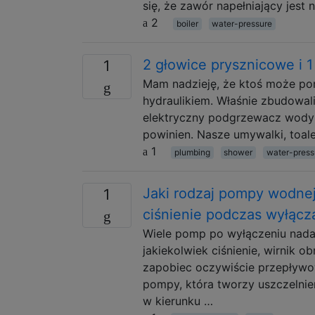
się, że zawór napełniający jest 
2
boiler
water-pressure
2 głowice prysznicowe i 
1
Mam nadzieję, że ktoś może po
hydraulikiem. Właśnie zbudowa
elektryczny podgrzewacz wody o
powinien. Nasze umywalki, toalet
1
plumbing
shower
water-press
Jaki rodzaj pompy wodnej
1
ciśnienie podczas wyłącz
Wiele pomp po wyłączeniu nadal
jakiekolwiek ciśnienie, wirnik 
zapobiec oczywiście przepływow
pompy, która tworzy uszczelnie
w kierunku …