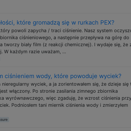
ości, które gromadzą się w rurkach PEX?
tóry powoli zapycha / traci ciśnienie. Nasz system oczysz
zbiornika ciśnieniowego, a następnie przepływa na górę do
a tworzy biały film (z reakcji chemicznej). I wydaje się, że 
iej. W każdym razie uważam, …
m ciśnieniem wody, które powoduje wyciek?
ieregularny wyciek, a ja zorientowałem się, że dzieje się 
st włączony. Po stronie zasilania zimnego zbiornika
a wyrównawczego, więc zgaduję, że wzrost ciśnienia prz
iek. Podniosłem tani miernik ciśnienia wody i zmierzyłem
ssure