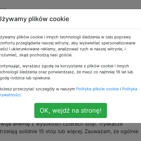
agi
Używamy plików cookie
e jako water-pressure
żywamy plików cookie i innych technologii śledzenia w celu poprawy
omfortu przeglądania naszej witryny, aby wyświetlać spersonalizowane
enie wody pod prysznicem?
reści i ukierunkowane reklamy, analizować ruch w naszej witrynie, i
rozumieć, skąd pochodzą nasi goście.
 dom. Ma dwie łazienki, a ciśnienie wody w obu jest mnie
odjąć, aby zwiększyć presję?
ontynuując, wyrażasz zgodę na korzystanie z plików cookie i innych
echnologii śledzenia oraz potwierdzasz, że masz co najmniej 16 lat lub
ssure
godę rodzica lub opiekuna.
ożesz przeczytać szczegóły w naszym
Polityka plików cookie
i
Polityka
w moim domu jest wyraźnie niższe niż u moich
rywatności
.
(3 lata) w nowej inwestycji. Mam system wodny PEX, któ
OK, wejdź na stronę!
moi sąsiedzi). Dlatego na moim podwórku zgasiłem zrasz
liwuje anemię z wysokości czterech stóp. Tryskacze
zelają solidnie 15 stóp lub więcej. Zauważam, że ogólnie