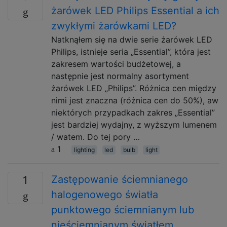
żarówek LED Philips Essential a ich
zwykłymi żarówkami LED?
Natknąłem się na dwie serie żarówek LED
Philips, istnieje seria „Essential”, która jest
zakresem wartości budżetowej, a
następnie jest normalny asortyment
żarówek LED „Philips”. Różnica cen między
nimi jest znaczna (różnica cen do 50%), aw
niektórych przypadkach zakres „Essential”
jest bardziej wydajny, z wyższym lumenem
/ watem. Do tej pory …
1
lighting
led
bulb
light
Zastępowanie ściemnianego
1
halogenowego światła
punktowego ściemnianym lub
nieściemnianym światłem