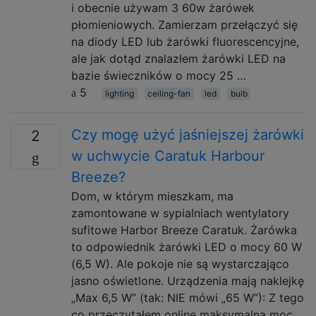
i obecnie używam 3 60w żarówek
płomieniowych. Zamierzam przełączyć się
na diody LED lub żarówki fluorescencyjne,
ale jak dotąd znalazłem żarówki LED na
bazie świeczników o mocy 25 …
5
lighting
ceiling-fan
led
bulb
Czy mogę użyć jaśniejszej żarówki
2
w uchwycie Caratuk Harbour
Breeze?
Dom, w którym mieszkam, ma
zamontowane w sypialniach wentylatory
sufitowe Harbor Breeze Caratuk. Żarówka
to odpowiednik żarówki LED o mocy 60 W
(6,5 W). Ale pokoje nie są wystarczająco
jasno oświetlone. Urządzenia mają naklejkę
„Max 6,5 W” (tak: NIE mówi „65 W”): Z tego
co przeczytałem online maksymalna moc