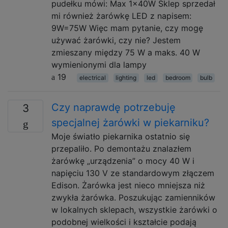
pudełku mówi: Max 1x40W Sklep sprzedał
mi również żarówkę LED z napisem:
9W=75W Więc mam pytanie, czy mogę
używać żarówki, czy nie? Jestem
zmieszany między 75 W a maks. 40 W
wymienionymi dla lampy
19
electrical
lighting
led
bedroom
bulb
Czy naprawdę potrzebuję
3
specjalnej żarówki w piekarniku?
Moje światło piekarnika ostatnio się
przepaliło. Po demontażu znalazłem
żarówkę „urządzenia” o mocy 40 W i
napięciu 130 V ze standardowym złączem
Edison. Żarówka jest nieco mniejsza niż
zwykła żarówka. Poszukując zamienników
w lokalnych sklepach, wszystkie żarówki o
podobnej wielkości i kształcie podają