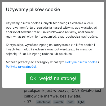
Majsterkowanie
Tagi
Używamy plików cookie
Account
w domu
Używamy plików cookie i innych technologii śledzenia w celu
Pytania otagowane
poprawy komfortu przeglądania naszej witryny, aby wyświetlać
spersonalizowane treści i ukierunkowane reklamy, analizować
ruch w naszej witrynie, i zrozumieć, skąd pochodzą nasi goście.
jako bulb
Kontynuując, wyrażasz zgodę na korzystanie z plików cookie i
innych technologii śledzenia oraz potwierdzasz, że masz co
Jeśli żarówka jest martwa, czy
5
najmniej 16 lat lub zgodę rodzica lub opiekuna.
nadal zużywa prąd, jeśli
Możesz przeczytać szczegóły w naszym
Polityka plików cookie
i
przełącznik jest w pozycji ON?
Polityka prywatności
.
Minął tydzień, odkąd zgasła żarówka w
OK, wejdź na stronę!
łazience. Zastanawiam się, czy żarówka
jest martwa, czy nadal zużywa prąd, jeśli
przełącznik jest w pozycji ON? Światło jest
całkowicie martwe, bez światła.
37
electrical
switch
bulb
light