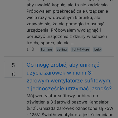
aby uwolnić kopułę, ale to nie zadziałało.
Próbowałem przekręcać całe urządzenie
wiele razy w dowolnym kierunku, ale
zdawało się, że nie pomogło to usunąć
urządzenia. Próbowałem wyciągnąć i
poruszyć urządzenie z dziury w suficie i
trochę spadło, ale nie …
10
lighting
ceiling
light-fixture
bulb
Co mogę zrobić, aby uniknąć
5
użycia żarówek w moim 3-
żarowym wentylatorze sufitowym,
a jednocześnie utrzymać jasność?
Mój wentylator sufitowy pobiera do
oświetlenia 3 żarówki bazowe Kandelabr
(E12). Gniazda żarówek oznaczone są 75W
- 125V. Światło wentylatora jest ściemniane