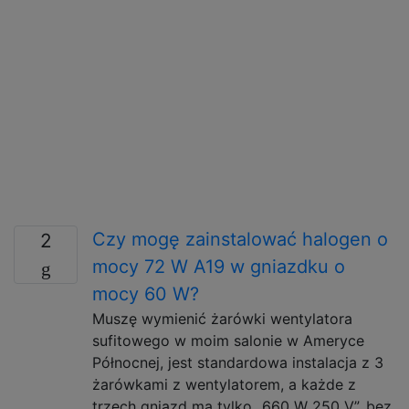
Czy mogę zainstalować halogen o
2
mocy 72 W A19 w gniazdku o
mocy 60 W?
Muszę wymienić żarówki wentylatora
sufitowego w moim salonie w Ameryce
Północnej, jest standardowa instalacja z 3
żarówkami z wentylatorem, a każde z
trzech gniazd ma tylko „660 W 250 V”, bez