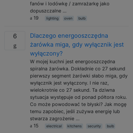
fanów i lodówkę / zamrażarkę jako
dopuszczalne …
19
lighting
oven
bulb
Dlaczego energooszczędna
6
żarówka miga, gdy wyłącznik jest
wyłączony?
W mojej kuchni jest energooszczędna
spiralna żarówka. Dokładnie co 27 ​​sekund
pierwszy segment żarówki słabo miga, gdy
wyłącznik jest wyłączony. I nie raz,
wielokrotnie co 27 ​​sekund. Ta dziwna
sytuacja występuje od ponad półtora roku.
Co może powodować te błyski? Jak mogę
temu zapobiec, jeśli zużywa energię lub
stwarza zagrożenie …
15
electrical
kitchens
security
bulb