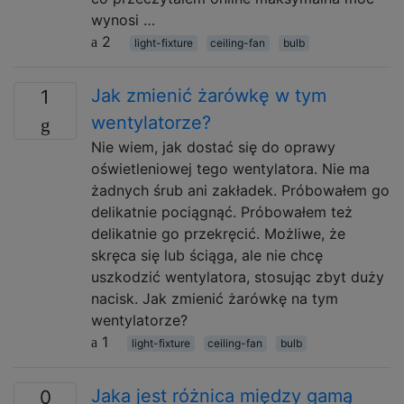
wynosi …
2
light-fixture
ceiling-fan
bulb
Jak zmienić żarówkę w tym
1
wentylatorze?
Nie wiem, jak dostać się do oprawy
oświetleniowej tego wentylatora. Nie ma
żadnych śrub ani zakładek. Próbowałem go
delikatnie pociągnąć. Próbowałem też
delikatnie go przekręcić. Możliwe, że
skręca się lub ściąga, ale nie chcę
uszkodzić wentylatora, stosując zbyt duży
nacisk. Jak zmienić żarówkę na tym
wentylatorze?
1
light-fixture
ceiling-fan
bulb
Jaka jest różnica między gamą
0