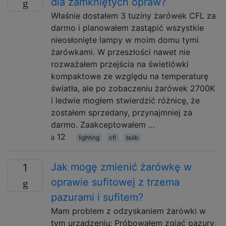
dla zamkniętych opraw?
Właśnie dostałem 3 tuziny żarówek CFL za
darmo i planowałem zastąpić wszystkie
nieosłonięte lampy w moim domu tymi
żarówkami. W przeszłości nawet nie
rozważałem przejścia na świetlówki
kompaktowe ze względu na temperaturę
światła, ale po zobaczeniu żarówek 2700K
i ledwie mogłem stwierdzić różnicę, że
zostałem sprzedany, przynajmniej za
darmo. Zaakceptowałem …
12
lighting
cfl
bulb
Jak mogę zmienić żarówkę w
1
oprawie sufitowej z trzema
pazurami i sufitem?
Mam problem z odzyskaniem żarówki w
tym urządzeniu: Próbowałem zgiąć pazury,