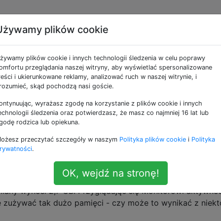
Używamy plików cookie
ne jako memory-leak
żywamy plików cookie i innych technologii śledzenia w celu poprawy
omfortu przeglądania naszej witryny, aby wyświetlać spersonalizowane
esora i pamięci na proces na iPhonie?
reści i ukierunkowane reklamy, analizować ruch w naszej witrynie, i
rozumieć, skąd pochodzą nasi goście.
kacji, które pokazują całkowite wykorzystanie pamięci RAM
rozumiem, że tylko jailbreak telefon ma dostęp do interfej
ontynuując, wyrażasz zgodę na korzystanie z plików cookie i innych
korzystania pamięci PER PROCESS na iOS. Jak można to zr
echnologii śledzenia oraz potwierdzasz, że masz co najmniej 16 lat lub
godę rodzica lub opiekuna.
a kilka przykładowych narzędzi, ale wszystkie wydają się …
rmance
memory-leak
ożesz przeczytać szczegóły w naszym
Polityka plików cookie
i
Polityka
rywatności
.
ilości pamięci?
OK, wejdź na stronę!
pamięci RAM ma tylko kilka MB pliku wymiany, a po wyjści
miany wynosi 2,7 GB. Przyglądając się Monitorowi aktywnoś
 zużywać tak dużo pamięci - czy może to wynikać z niekt