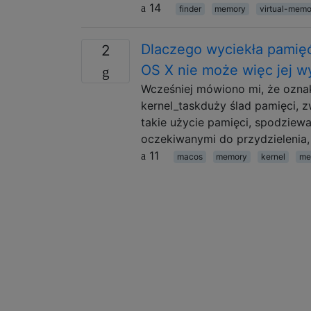
14
finder
memory
virtual-memo
Dlaczego wyciekła pamięć
2
OS X nie może więc jej w
Wcześniej mówiono mi, że oznak
kernel_taskduży ślad pamięci,
takie użycie pamięci, spodziew
oczekiwanymi do przydzielenia, tj. 
11
macos
memory
kernel
me