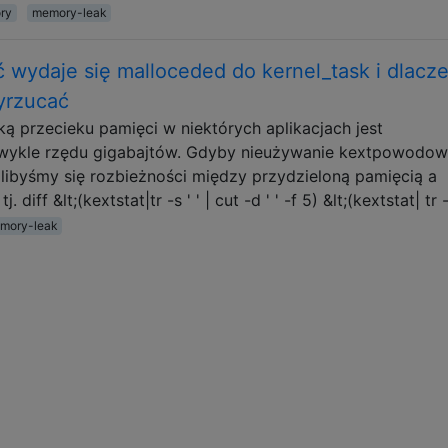
ry
memory-leak
 wydaje się malloceded do kernel_task i dlacz
yrzucać
ą przecieku pamięci w niektórych aplikacjach jest
 zwykle rzędu gigabajtów. Gdyby nieużywanie kextpowodow
alibyśmy się rozbieżności między przydzieloną pamięcią a
diff &lt;(kextstat|tr -s ' ' | cut -d ' ' -f 5) &lt;(kextstat| tr 
mory-leak