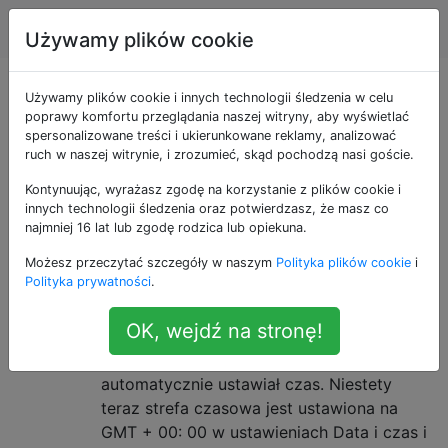
Android
Tagi
Account
Używamy plików cookie
Pytania otagowane
Używamy plików cookie i innych technologii śledzenia w celu
poprawy komfortu przeglądania naszej witryny, aby wyświetlać
spersonalizowane treści i ukierunkowane reklamy, analizować
jako samsung-
ruch w naszej witrynie, i zrozumieć, skąd pochodzą nasi goście.
galaxy-tab-10
Kontynuując, wyrażasz zgodę na korzystanie z plików cookie i
innych technologii śledzenia oraz potwierdzasz, że masz co
najmniej 16 lat lub zgodę rodzica lub opiekuna.
Jak zmienić strefę czasową (która
7
Możesz przeczytać szczegóły w naszym
Polityka plików cookie
i
jest wyłączona) w Honeycomb na
Polityka prywatności
.
Samsung Galaxy Tab 10.1?
OK, wejdź na stronę!
Kiedy po raz pierwszy włączyłem Galaxy
Tab 10.1, powiedziałem mu, aby
automatycznie ustawiał czas. Niestety
teraz strefa czasowa jest ustawiona na
GMT + 00: 00 w ustawieniach Data i czas i