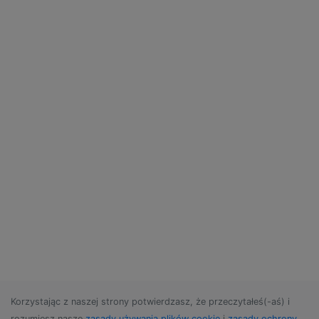
Korzystając z naszej strony potwierdzasz, że przeczytałeś(-aś) i
rozumiesz nasze
zasady używania plików cookie
i
zasady ochrony