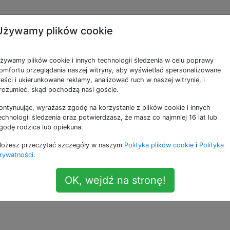
Używamy plików cookie
ne jako opera-mobile
żywamy plików cookie i innych technologii śledzenia w celu poprawy
omfortu przeglądania naszej witryny, aby wyświetlać spersonalizowane
 Opera Mini a Opera Mobile?
reści i ukierunkowane reklamy, analizować ruch w naszej witrynie, i
rozumieć, skąd pochodzą nasi goście.
 przeciwieństwie do Opera Mini? Czy są jakieś inne różnic
ontynuując, wyrażasz zgodę na korzystanie z plików cookie i innych
echnologii śledzenia oraz potwierdzasz, że masz co najmniej 16 lat lub
godę rodzica lub opiekuna.
ożesz przeczytać szczegóły w naszym
Polityka plików cookie
i
Polityka
rywatności
.
OK, wejdź na stronę!