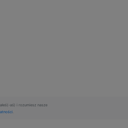
ałeś(-aś) i rozumiesz nasze
atności
.