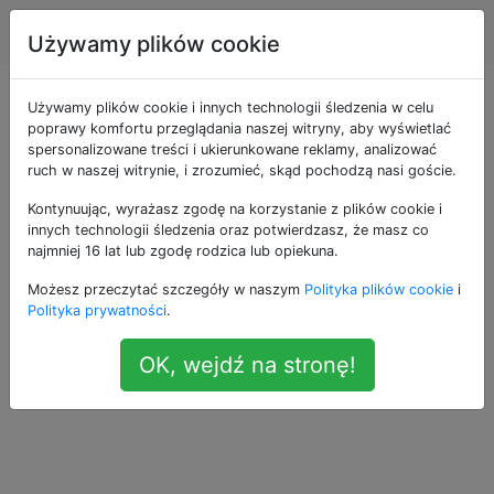
Android
Tagi
Account
Używamy plików cookie
Pytania otagowane
Używamy plików cookie i innych technologii śledzenia w celu
poprawy komfortu przeglądania naszej witryny, aby wyświetlać
spersonalizowane treści i ukierunkowane reklamy, analizować
jako opera-mini
ruch w naszej witrynie, i zrozumieć, skąd pochodzą nasi goście.
Kontynuując, wyrażasz zgodę na korzystanie z plików cookie i
Jaka jest różnica między Opera
5
innych technologii śledzenia oraz potwierdzasz, że masz co
Mini a Opera Mobile?
najmniej 16 lat lub zgodę rodzica lub opiekuna.
Jakie funkcje ma Opera Mobile w
Możesz przeczytać szczegóły w naszym
Polityka plików cookie
i
przeciwieństwie do Opera Mini? Czy są
Polityka prywatności
.
jakieś inne różnice, takie jak prędkość?
OK, wejdź na stronę!
21
opera-mini
opera-mobile