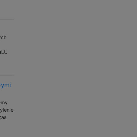
ych
ReLU
nymi
żemy
ylenie
zas