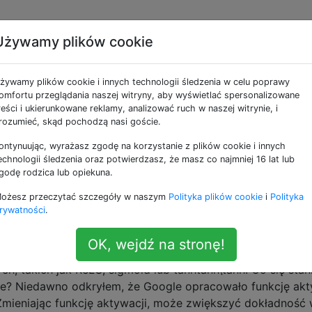
Używamy plików cookie
e jako activation-funct
żywamy plików cookie i innych technologii śledzenia w celu poprawy
omfortu przeglądania naszej witryny, aby wyświetlać spersonalizowane
acji?
reści i ukierunkowane reklamy, analizować ruch w naszej witrynie, i
rozumieć, skąd pochodzą nasi goście.
a warstwy wyjściowej w zależności od potrzebnych danych
ji aktywacji, które znam. Na przykład wybieram funkcję
ontynuując, wyrażasz zgodę na korzystanie z plików cookie i innych
enia z prawdopodobieństwami, ReLU, gdy mam do czynieni
echnologii śledzenia oraz potwierdzasz, że masz co najmniej 16 lat lub
godę rodzica lub opiekuna.
ję liniową, gdy mam do czynienia z wartościami ogólnymi. 
ożesz przeczytać szczegóły w naszym
Polityka plików cookie
i
Polityka
ning
math
activation-function
rywatności
.
OK, wejdź na stronę!
ę funkcje aktywacyjne?
ych, takich jak ReLU, sigmoid lub tanhtanh\tanh. Co się stan
ne? Niedawno odkryłem, że Google opracowało funkcję akt
. Zmieniając funkcję aktywacji, może zwiększyć dokładność