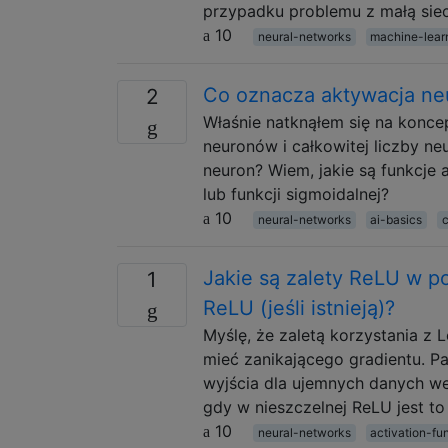
przypadku problemu z małą sie
10
neural-networks
machine-lear
Co oznacza aktywacja ne
2
Właśnie natknąłem się na konce
neuronów i całkowitej liczby n
neuron? Wiem, jakie są funkcje
lub funkcji sigmoidalnej?
10
neural-networks
ai-basics
Jakie są zalety ReLU w p
1
ReLU (jeśli istnieją)?
Myślę, że zaletą korzystania z
mieć zanikającego gradientu. P
wyjścia dla ujemnych danych w
gdy w nieszczelnej ReLU jest to
10
neural-networks
activation-fu