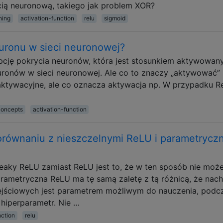
cią neuronową, takiego jak problem XOR?
ning
activation-function
relu
sigmoid
uronu w sieci neuronowej?
pcję pokrycia neuronów, która jest stosunkiem aktywowan
euronów w sieci neuronowej. Ale co to znaczy „aktywować”
 aktywacyjne, ale co oznacza aktywacja np. W przypadku 
concepts
activation-function
orównaniu z nieszczelnymi ReLU i parametrycz
 Leaky ReLU zamiast ReLU jest to, że w ten sposób nie mo
arametryczna ReLU ma tę samą zaletę z tą różnicą, że nach
ejściowych jest parametrem możliwym do nauczenia, podc
 hiperparametr. Nie …
nction
relu