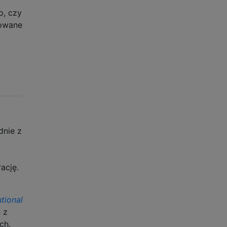
o, czy
towane
dnie z
ację.
tional
 z
ch.