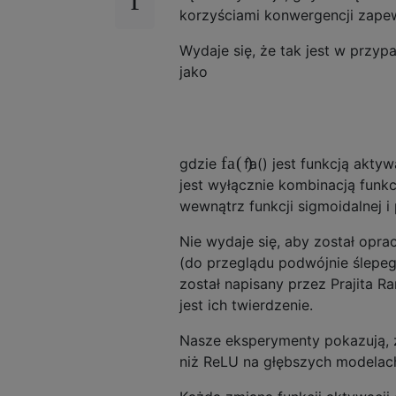
korzyściami konwergencji zape
Wydaje się, że tak jest w przyp
jako
fa
(
)
gdzie
fa
(
)
jest funkcją aktyw
jest wyłącznie kombinacją funk
wewnątrz funkcji sigmoidalnej i
Nie wydaje się, aby został opr
(do przeglądu podwójnie ślepeg
został napisany przez Prajita R
jest ich twierdzenie.
Nasze eksperymenty pokazują, że n
niż ReLU na głębszych modelac