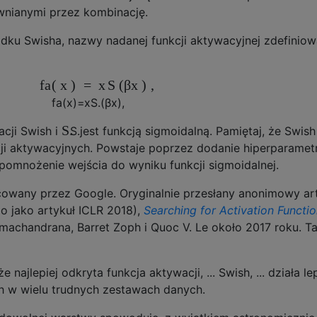
wnianymi przez kombinację.
adku Swisha, nazwy nadanej funkcji aktywacyjnej zdefiniow
fa
(
x
)
=
x
S
(
β
x
)
,
fa
(
x
)
=
x
S.
(
β
x
)
,
S.
acji Swish i
S.
jest funkcją sigmoidalną. Pamiętaj, że Swish
cji aktywacyjnych. Powstaje poprzez dodanie hiperparamet
 pomnożenie wejścia do wyniku funkcji sigmoidalnej.
acowany przez Google. Oryginalnie przesłany anonimowy ar
o jako artykuł ICLR 2018),
Searching for Activation Functi
amachandrana, Barret Zoph i Quoc V. Le około 2017 roku. Ta
ajlepiej odkryta funkcja aktywacji, ... Swish, ... działa lep
h w wielu trudnych zestawach danych.