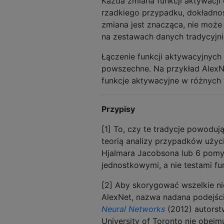
Każda zmiana funkcji aktywacji
rzadkiego przypadku, dokładnoś
zmiana jest znacząca, nie może
na zestawach danych tradycyjn
Łączenie funkcji aktywacyjnych 
powszechne. Na przykład AlexNe
funkcje aktywacyjne w różnych 
Przypisy
[1] To, czy te tradycje powodują
teorią analizy przypadków uży
Hjalmara Jacobsona lub 6 pomys
jednostkowymi, a nie testami fu
[2] Aby skorygować wszelkie ni
AlexNet, nazwa nadana podejśc
Neural Networks
(2012) autorstw
University of Toronto nie obejm