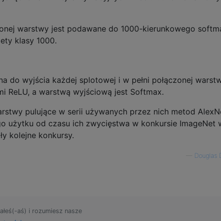
czonej warstwy jest podawane do 1000-kierunkowego softm
ety klasy 1000.
a do wyjścia każdej splotowej i w pełni połączonej warstw
i ReLU, a warstwą wyjściową jest Softmax.
 warstwy pulujące w serii używanych przez nich metod AlexN
o użytku od czasu ich zwycięstwa w konkursie ImageNet 
ły kolejne konkursy.
—
Douglas 
ałeś(-aś) i rozumiesz nasze