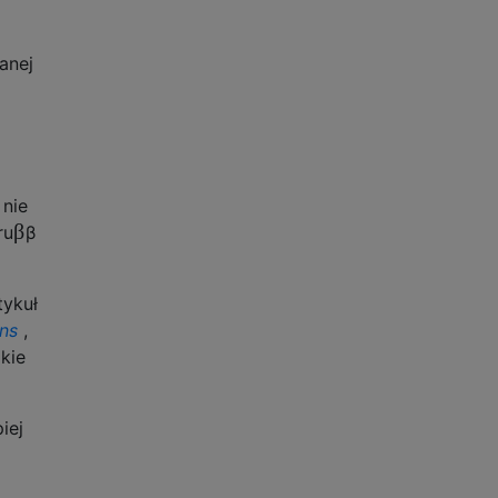
anej
 nie
β
ru
β
tykuł
ons
,
kie
iej