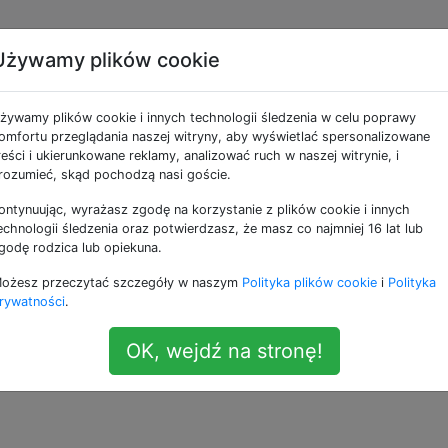
Używamy plików cookie
y połączę funkcje
żywamy plików cookie i innych technologii śledzenia w celu poprawy
omfortu przeglądania naszej witryny, aby wyświetlać spersonalizowane
reści i ukierunkowane reklamy, analizować ruch w naszej witrynie, i
rozumieć, skąd pochodzą nasi goście.
ontynuując, wyrażasz zgodę na korzystanie z plików cookie i innych
tanh
nych, takich jak ReLU, sigmoid lub
tanh
. Co się stanie, 
echnologii śledzenia oraz potwierdzasz, że masz co najmniej 16 lat lub
godę rodzica lub opiekuna.
ożesz przeczytać szczegóły w naszym
Polityka plików cookie
i
Polityka
racowało funkcję aktywacji Swish, którą jest (x * sigmoi
rywatności
.
może zwiększyć dokładność w przypadku problemu z małą s
m XOR?
OK, wejdź na stronę!
ctivation-function
—