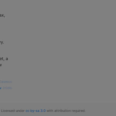
ax,
y.
et, a
w
Daseeco
źródło
Licensed under
cc by-sa 3.0
with attribution required.