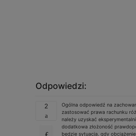
Odpowiedzi:
Ogólna odpowiedź na zachowanie 
2
zastosować prawa rachunku róż
należy uzyskać eksperymentalni
dodatkowa złożoność prawdopod
będzie sytuacja, gdy obciążeni