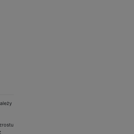
należy
i
zrostu
z