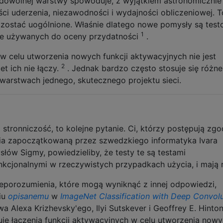
 dowolnej warstwy spowoduje, z wyjątkiem astronomicznie
ci uderzenia, niezawodności i wydajności obliczeniowej. T
 zostać uogólnione. Właśnie dlatego nowe pomysły są tes
1
ie używanych do oceny przydatności
.
w celu utworzenia nowych funkcji aktywacyjnych nie jest
2
t ich nie łączy.
. Jednak bardzo często stosuje się różne
warstwach jednego, skutecznego projektu sieci.
 stronniczość, to kolejne pytanie. Ci, którzy postępują zgo
cia zapoczątkowaną przez szwedzkiego informatyka Ivara
łów Sigmy, powiedzieliby, że testy te są testami
nkcjonalnymi w rzeczywistych przypadkach użycia, i mają r
eporozumienia, które mogą wyniknąć z innej odpowiedzi,
iu
opisanemu
w
ImageNet Classification with Deep Convolu
a Alexa Krizhevsky'ego, Ilyi Sutskever i Geoffrey E. Hinton
uje łączenia funkcji aktywacyjnych w celu utworzenia nowy