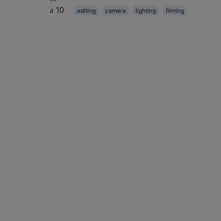
10
editing
camera
lighting
filming