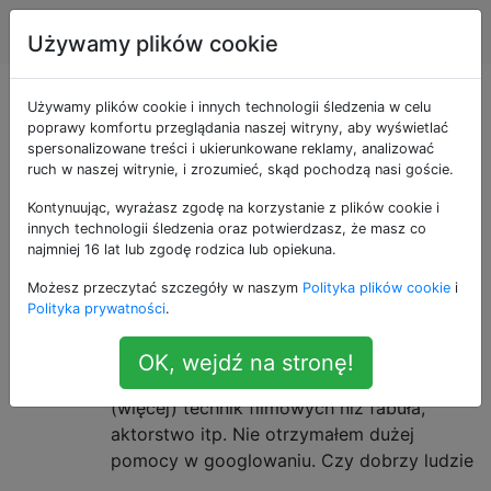
Produkcja wideo
Tagi
Account
Używamy plików cookie
Pytania otagowane
Używamy plików cookie i innych technologii śledzenia w celu
poprawy komfortu przeglądania naszej witryny, aby wyświetlać
spersonalizowane treści i ukierunkowane reklamy, analizować
jako lighting
ruch w naszej witrynie, i zrozumieć, skąd pochodzą nasi goście.
Kontynuując, wyrażasz zgodę na korzystanie z plików cookie i
O technikach filmowych
5
innych technologii śledzenia oraz potwierdzasz, że masz co
Ostatnio zainteresowałem się tworzeniem
najmniej 16 lat lub zgodę rodzica lub opiekuna.
filmów (mam nadzieję, że nie jest to moda).
Możesz przeczytać szczegóły w naszym
Polityka plików cookie
i
Interesuje mnie bardziej strona techniczna,
Polityka prywatności
.
taka jak zdjęcia, montaż, oświetlenie itp.
Niż aktorstwo, reżyseria itp. Rozglądam się
OK, wejdź na stronę!
za stronami, które dokonują „przeglądu”
(więcej) technik filmowych niż fabuła,
aktorstwo itp. Nie otrzymałem dużej
pomocy w googlowaniu. Czy dobrzy ludzie
…