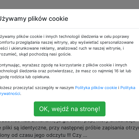
Używamy plików cookie
e jako load
żywamy plików cookie i innych technologii śledzenia w celu poprawy
omfortu przeglądania naszej witryny, aby wyświetlać spersonalizowane
ieżący plik?
reści i ukierunkowane reklamy, analizować ruch w naszej witrynie, i
rozumieć, skąd pochodzą nasi goście.
które są kontrolowane wersjami, więc możliwe jest, że zmi
za Vimem. Jaki jest szybki sposób na ponowne załadowa
ontynuując, wyrażasz zgodę na korzystanie z plików cookie i innych
ia i ponownego otwierania Vima? Czy istnieje sposób, aby
echnologii śledzenia oraz potwierdzasz, że masz co najmniej 16 lat lub
godę rodzica lub opiekuna.
ożesz przeczytać szczegóły w naszym
Polityka plików cookie
i
Polityka
rywatności
.
ować wszystkie bufory na raz?
OK, wejdź na stronę!
cji gitczęsto muszę ukryć moje zmiany, aby naprawić błąd
racować nad zmianami, ja git stash pop, który aktualizuje
 pliki są identyczne, przy następnej próbie zapisania otrzy
iony od czasu jego odczytu !!! Czy …