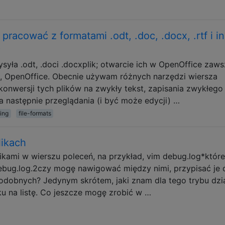
racować z formatami .odt, .doc, .docx, .rtf i i
?
yła .odt, .doci .docxplik; otwarcie ich w OpenOffice zaw
óż, OpenOffice. Obecnie używam różnych narzędzi wiersza
 konwersji tych plików na zwykły tekst, zapisania zwykłego
a następnie przeglądania (i być może edycji) …
ing
file-formats
likach
ikami w wierszu poleceń, na przykład, vim debug.log*które
 debug.log.2czy mogę nawigować między nimi, przypisać je 
ub podobnych? Jedynym skrótem, jaki znam dla tego trybu dzia
ku na listę. Co jeszcze mogę zrobić w …