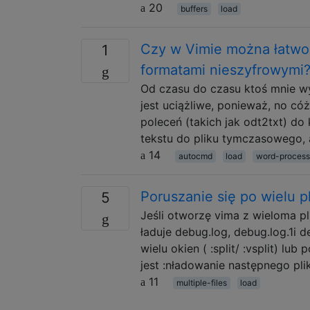
20
buffers
load
Czy w Vimie można łatwo p
1
formatami nieszyfrowymi
Od czasu do czasu ktoś mnie wys
jest uciążliwe, ponieważ, no c
poleceń (takich jak odt2txt) do
tekstu do pliku tymczasowego, 
14
autocmd
load
word-process
Poruszanie się po wielu p
5
Jeśli otworzę vima z wieloma pl
ładuje debug.log, debug.log.1i
wielu okien ( :split/ :vsplit) l
jest :nładowanie następnego pli
11
multiple-files
load