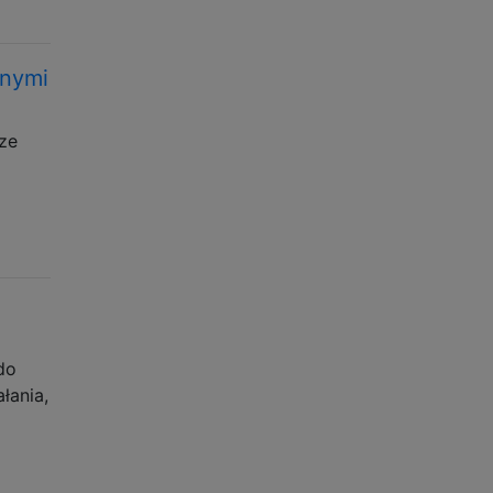
nnymi
sze
do
łania,