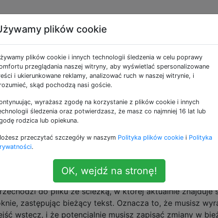
Używamy plików cookie
e jako file-operations
żywamy plików cookie i innych technologii śledzenia w celu poprawy
omfortu przeglądania naszej witryny, aby wyświetlać spersonalizowane
ieżący plik?
reści i ukierunkowane reklamy, analizować ruch w naszej witrynie, i
rozumieć, skąd pochodzą nasi goście.
które są kontrolowane wersjami, więc możliwe jest, że zmi
za Vimem. Jaki jest szybki sposób na ponowne załadowa
ontynuując, wyrażasz zgodę na korzystanie z plików cookie i innych
ia i ponownego otwierania Vima? Czy istnieje sposób, aby
echnologii śledzenia oraz potwierdzasz, że masz co najmniej 16 lat lub
godę rodzica lub opiekuna.
ożesz przeczytać szczegóły w naszym
Polityka plików cookie
i
Polityka
rywatności
.
kursorem jak gf, ale w nowej karcie (lub
OK, wejdź na stronę!
zechodzi do pliku ze ścieżką, w której aktualnie znajduje s
oknie, zastępując bieżący tekst. Oznacza to, że musisz wyr
ejść wstecz, i że potencjalnie musisz zapisać zmiany w bi