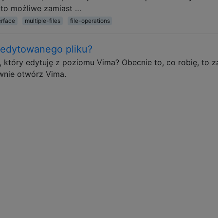
t to możliwe zamiast …
erface
multiple-files
file-operations
edytowanego pliku?
 który edytuję z poziomu Vima? Obecnie to, co robię, to z
wnie otwórz Vima.