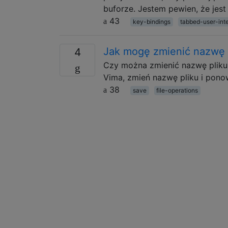
buforze. Jestem pewien, że jes
43
key-bindings
tabbed-user-int
Jak mogę zmienić nazwę 
4
Czy można zmienić nazwę pliku,
Vima, zmień nazwę pliku i pono
38
save
file-operations