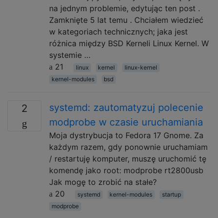
na jednym problemie, edytując ten post .
Zamknięte 5 lat temu . Chciałem wiedzieć
w kategoriach technicznych; jaka jest
różnica między BSD Kerneli Linux Kernel. W
systemie …
21
linux
kernel
linux-kernel
kernel-modules
bsd
systemd: zautomatyzuj polecenie
2
modprobe w czasie uruchamiania
Moja dystrybucja to Fedora 17 Gnome. Za
każdym razem, gdy ponownie uruchamiam
/ restartuję komputer, muszę uruchomić tę
komendę jako root: modprobe rt2800usb
Jak mogę to zrobić na stałe?
20
systemd
kernel-modules
startup
modprobe