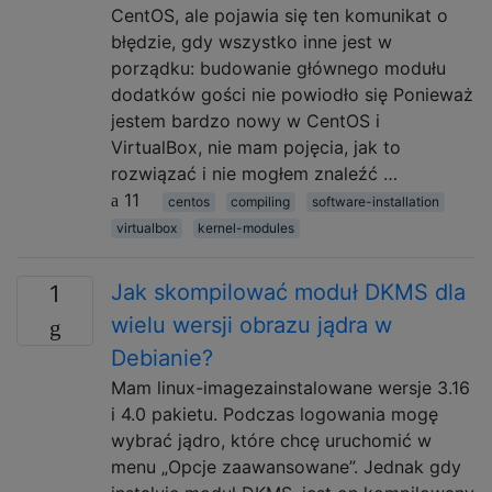
CentOS, ale pojawia się ten komunikat o
błędzie, gdy wszystko inne jest w
porządku: budowanie głównego modułu
dodatków gości nie powiodło się Ponieważ
jestem bardzo nowy w CentOS i
VirtualBox, nie mam pojęcia, jak to
rozwiązać i nie mogłem znaleźć …
11
centos
compiling
software-installation
virtualbox
kernel-modules
Jak skompilować moduł DKMS dla
1
wielu wersji obrazu jądra w
Debianie?
Mam linux-imagezainstalowane wersje 3.16
i 4.0 pakietu. Podczas logowania mogę
wybrać jądro, które chcę uruchomić w
menu „Opcje zaawansowane”. Jednak gdy