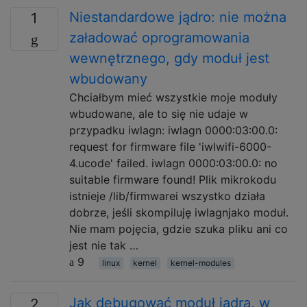
Niestandardowe jądro: nie można
1
załadować oprogramowania
wewnętrznego, gdy moduł jest
wbudowany
Chciałbym mieć wszystkie moje moduły
wbudowane, ale to się nie udaje w
przypadku iwlagn: iwlagn 0000:03:00.0:
request for firmware file 'iwlwifi-6000-
4.ucode' failed. iwlagn 0000:03:00.0: no
suitable firmware found! Plik mikrokodu
istnieje /lib/firmwarei wszystko działa
dobrze, jeśli skompiluję iwlagnjako moduł.
Nie mam pojęcia, gdzie szuka pliku ani co
jest nie tak …
9
linux
kernel
kernel-modules
Jak debugować moduł jądra, w
2