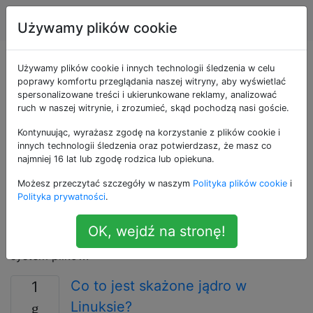
Unix & Linux
Tagi
Account
Używamy plików cookie
Pytania otagowane
Używamy plików cookie i innych technologii śledzenia w celu
poprawy komfortu przeglądania naszej witryny, aby wyświetlać
spersonalizowane treści i ukierunkowane reklamy, analizować
jako kernel-modules
ruch w naszej witrynie, i zrozumieć, skąd pochodzą nasi goście.
Kontynuując, wyrażasz zgodę na korzystanie z plików cookie i
Użyj tego tagu w przypadku pytań dotyczących ich
innych technologii śledzenia oraz potwierdzasz, że masz co
ładowania, konfigurowania lub kompilowania. Zobacz
najmniej 16 lat lub zgodę rodzica lub opiekuna.
także / drivers, aby dowiedzieć się, których modułów
Możesz przeczytać szczegóły w naszym
Polityka plików cookie
i
użyć w przypadku określonego sprzętu. Moduł jądra
Polityka prywatności
.
to fragment kodu, który może zostać dodany do jądra
przez administratora podczas działania systemu,
OK, wejdź na stronę!
zazwyczaj udostępniając jedną funkcję, taką jak
system plików.
Co to jest skażone jądro w
1
Linuksie?