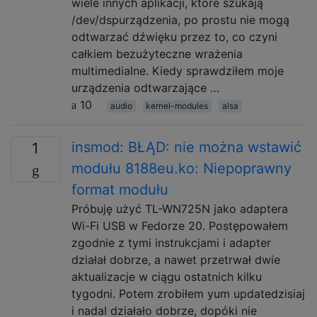
wiele innych aplikacji, które szukają
/dev/dspurządzenia, po prostu nie mogą
odtwarzać dźwięku przez to, co czyni
całkiem bezużyteczne wrażenia
multimedialne. Kiedy sprawdziłem moje
urządzenia odtwarzające …
10
audio
kernel-modules
alsa
insmod: BŁĄD: nie można wstawić
1
modułu 8188eu.ko: Niepoprawny
format modułu
Próbuję użyć TL-WN725N jako adaptera
Wi-Fi USB w Fedorze 20. Postępowałem
zgodnie z tymi instrukcjami i adapter
działał dobrze, a nawet przetrwał dwie
aktualizacje w ciągu ostatnich kilku
tygodni. Potem zrobiłem yum updatedzisiaj
i nadal działało dobrze, dopóki nie