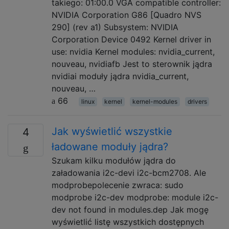
takiego: 01:00.0 VGA compatible controller:
NVIDIA Corporation G86 [Quadro NVS
290] (rev a1) Subsystem: NVIDIA
Corporation Device 0492 Kernel driver in
use: nvidia Kernel modules: nvidia_current,
nouveau, nvidiafb Jest to sterownik jądra
nvidiai moduły jądra nvidia_current,
nouveau, …
66
linux
kernel
kernel-modules
drivers
Jak wyświetlić wszystkie
4
ładowane moduły jądra?
Szukam kilku modułów jądra do
załadowania i2c-devi i2c-bcm2708. Ale
modprobepolecenie zwraca: sudo
modprobe i2c-dev modprobe: module i2c-
dev not found in modules.dep Jak mogę
wyświetlić listę wszystkich dostępnych