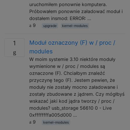
uruchomiłem ponownie komputera.
Próbowałem ponownie załadować moduł i
dostałem insmod: ERROR: …
9
upgrade
kernel-modules
Moduł oznaczony (F) w / proc /
1
modules
W moim systemie 3.10 niektóre moduły
wymienione w / proc / modules są
oznaczone (F). Chciałbym znaleźć
przyczynę tego (F). Jestem pewien, że
moduły nie zostały mocno załadowane i
zostały zbudowane z jądrem. Czy mógłbyś
wskazać jaki kod jądra tworzy / proc /
modules? usb_storage 56610 0 - Live
0xffffffffa005d000 …
9
kernel-modules