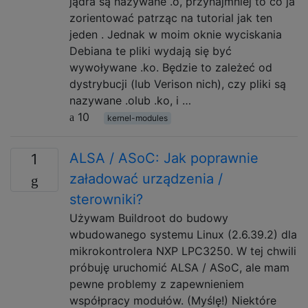
jądra są nazywane .o, przynajmniej to co ja
zorientować patrząc na tutorial jak ten
jeden . Jednak w moim oknie wyciskania
Debiana te pliki wydają się być
wywoływane .ko. Będzie to zależeć od
dystrybucji (lub Verison nich), czy pliki są
nazywane .olub .ko, i …
10
kernel-modules
ALSA / ASoC: Jak poprawnie
1
załadować urządzenia /
sterowniki?
Używam Buildroot do budowy
wbudowanego systemu Linux (2.6.39.2) dla
mikrokontrolera NXP LPC3250. W tej chwili
próbuję uruchomić ALSA / ASoC, ale mam
pewne problemy z zapewnieniem
współpracy modułów. (Myślę!) Niektóre