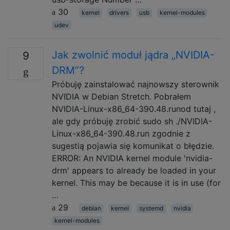
30
kernel
drivers
usb
kernel-modules
udev
Jak zwolnić moduł jądra „NVIDIA-
9
DRM”?
Próbuję zainstalować najnowszy sterownik
NVIDIA w Debian Stretch. Pobrałem
NVIDIA-Linux-x86_64-390.48.runod tutaj ,
ale gdy próbuję zrobić sudo sh ./NVIDIA-
Linux-x86_64-390.48.run zgodnie z
sugestią pojawia się komunikat o błędzie.
ERROR: An NVIDIA kernel module 'nvidia-
drm' appears to already be loaded in your
kernel. This may be because it is in use (for
…
29
debian
kernel
systemd
nvidia
kernel-modules