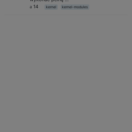
14
kernel
kernel-modules