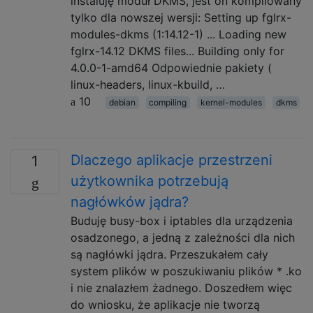
instaluję moduł DKMS, jest on kompilowany
tylko dla nowszej wersji: Setting up fglrx-
modules-dkms (1:14.12-1) ... Loading new
fglrx-14.12 DKMS files... Building only for
4.0.0-1-amd64 Odpowiednie pakiety (
linux-headers, linux-kbuild, …
10
debian
compiling
kernel-modules
dkms
Dlaczego aplikacje przestrzeni
1
użytkownika potrzebują
nagłówków jądra?
Buduję busy-box i iptables dla urządzenia
osadzonego, a jedną z zależności dla nich
są nagłówki jądra. Przeszukałem cały
system plików w poszukiwaniu plików * .ko
i nie znalazłem żadnego. Doszedłem więc
do wniosku, że aplikacje nie tworzą