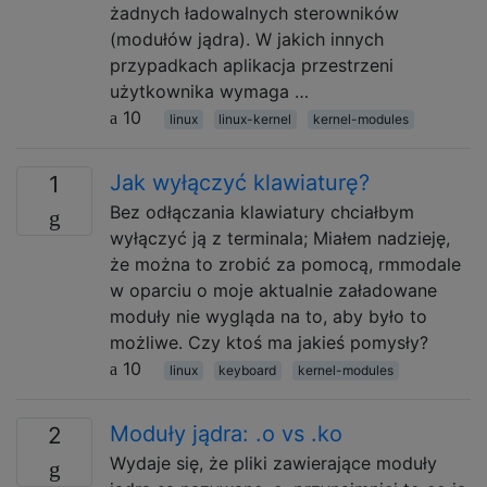
żadnych ładowalnych sterowników
(modułów jądra). W jakich innych
przypadkach aplikacja przestrzeni
użytkownika wymaga …
10
linux
linux-kernel
kernel-modules
Jak wyłączyć klawiaturę?
1
Bez odłączania klawiatury chciałbym
wyłączyć ją z terminala; Miałem nadzieję,
że można to zrobić za pomocą, rmmodale
w oparciu o moje aktualnie załadowane
moduły nie wygląda na to, aby było to
możliwe. Czy ktoś ma jakieś pomysły?
10
linux
keyboard
kernel-modules
Moduły jądra: .o vs .ko
2
Wydaje się, że pliki zawierające moduły