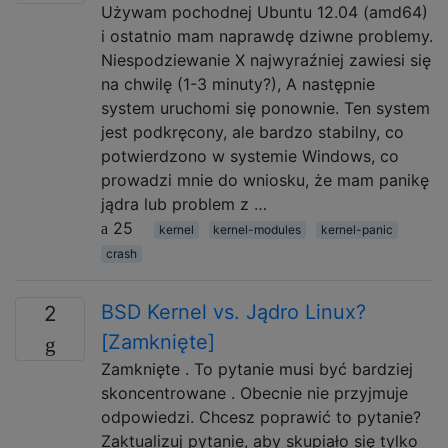
Używam pochodnej Ubuntu 12.04 (amd64)
i ostatnio mam naprawdę dziwne problemy.
Niespodziewanie X najwyraźniej zawiesi się
na chwilę (1-3 minuty?), A następnie
system uruchomi się ponownie. Ten system
jest podkręcony, ale bardzo stabilny, co
potwierdzono w systemie Windows, co
prowadzi mnie do wniosku, że mam panikę
jądra lub problem z …
25
kernel
kernel-modules
kernel-panic
crash
BSD Kernel vs. Jądro Linux?
2
[Zamknięte]
Zamknięte . To pytanie musi być bardziej
skoncentrowane . Obecnie nie przyjmuje
odpowiedzi. Chcesz poprawić to pytanie?
Zaktualizuj pytanie, aby skupiało się tylko