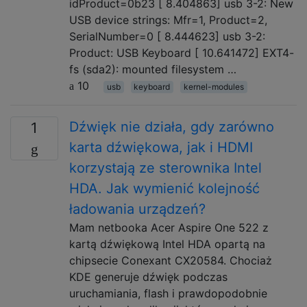
idProduct=0b23 [ 8.404863] usb 3-2: New
USB device strings: Mfr=1, Product=2,
SerialNumber=0 [ 8.444623] usb 3-2:
Product: USB Keyboard [ 10.641472] EXT4-
fs (sda2): mounted filesystem …
10
usb
keyboard
kernel-modules
Dźwięk nie działa, gdy zarówno
1
karta dźwiękowa, jak i HDMI
korzystają ze sterownika Intel
HDA. Jak wymienić kolejność
ładowania urządzeń?
Mam netbooka Acer Aspire One 522 z
kartą dźwiękową Intel HDA opartą na
chipsecie Conexant CX20584. Chociaż
KDE generuje dźwięk podczas
uruchamiania, flash i prawdopodobnie