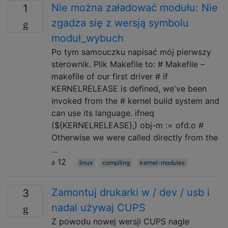
Nie można załadować modułu: Nie
1
zgadza się z wersją symbolu
moduł_wybuch
Po tym samouczku napisać mój pierwszy
sterownik. Plik Makefile to: # Makefile –
makefile of our first driver # if
KERNELRELEASE is defined, we've been
invoked from the # kernel build system and
can use its language. ifneq
(${KERNELRELEASE},) obj-m := ofd.o #
Otherwise we were called directly from the
…
12
linux
compiling
kernel-modules
Zamontuj drukarki w / dev / usb i
3
nadal używaj CUPS
Z powodu nowej wersji CUPS nagle