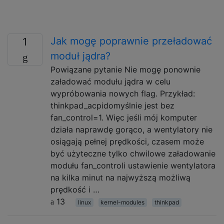
Jak mogę poprawnie przeładować
1
moduł jądra?
Powiązane pytanie Nie mogę ponownie
załadować modułu jądra w celu
wypróbowania nowych flag. Przykład:
thinkpad_acpidomyślnie jest bez
fan_control=1. Więc jeśli mój komputer
działa naprawdę gorąco, a wentylatory nie
osiągają pełnej prędkości, czasem może
być użyteczne tylko chwilowe załadowanie
modułu fan_controli ustawienie wentylatora
na kilka minut na najwyższą możliwą
prędkość i …
13
linux
kernel-modules
thinkpad