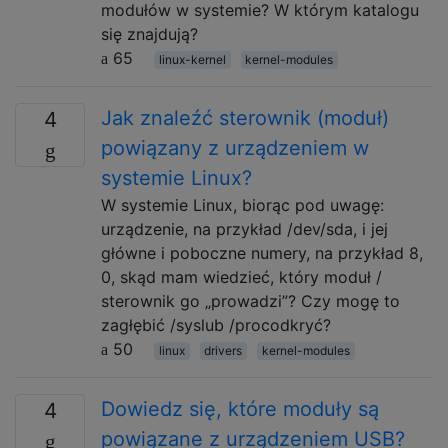
modułów w systemie? W którym katalogu
się znajdują?
65
linux-kernel
kernel-modules
Jak znaleźć sterownik (moduł)
4
powiązany z urządzeniem w
systemie Linux?
W systemie Linux, biorąc pod uwagę:
urządzenie, na przykład /dev/sda, i jej
główne i poboczne numery, na przykład 8,
0, skąd mam wiedzieć, który moduł /
sterownik go „prowadzi”? Czy mogę to
zagłębić /syslub /procodkryć?
50
linux
drivers
kernel-modules
Dowiedz się, które moduły są
4
powiązane z urządzeniem USB?