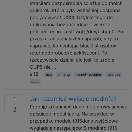
straciłem bezpośrednią ścieżkę do moich
drukarek, która była wcześniej dostępna
pod /dev/usb/lpXXX. Użyłem tego do
drukowania bezpośrednio z wiersza
poleceń. echo "test" &gt; /dev/usb/lp0. Po
przeszukaniu znalazłem sposób, aby to
naprawić, komentując blacklist usblpw
/etc/modprobe.d/blacklist.conf. To
rzeczywiście działa, ale jeśli to zrobię,
CUPS nie …
12
usb
printing
kernel-modules
devices
cups
Jak rozumieć wyjście modinfo?
1
Próbuję zrozumieć dane modinfowyjściowe
opisujące moduł jądra. Na przykład w
przypadku modułu i915dane wyjściowe
wyglądają następująco: $ modinfo i915