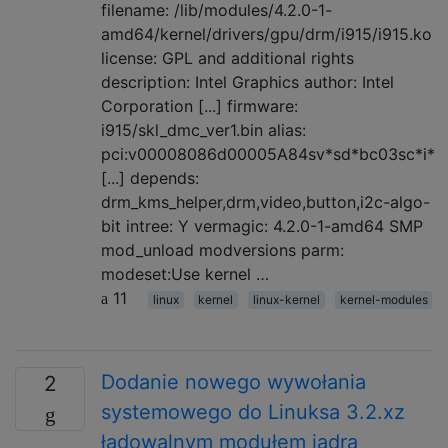
filename: /lib/modules/4.2.0-1-
amd64/kernel/drivers/gpu/drm/i915/i915.ko
license: GPL and additional rights
description: Intel Graphics author: Intel
Corporation [...] firmware:
i915/skl_dmc_ver1.bin alias:
pci:v00008086d00005A84sv*sd*bc03sc*i*
[...] depends:
drm_kms_helper,drm,video,button,i2c-algo-
bit intree: Y vermagic: 4.2.0-1-amd64 SMP
mod_unload modversions parm:
modeset:Use kernel …
11
linux
kernel
linux-kernel
kernel-modules
Dodanie nowego wywołania
2
systemowego do Linuksa 3.2.xz
ładowalnym modułem jądra