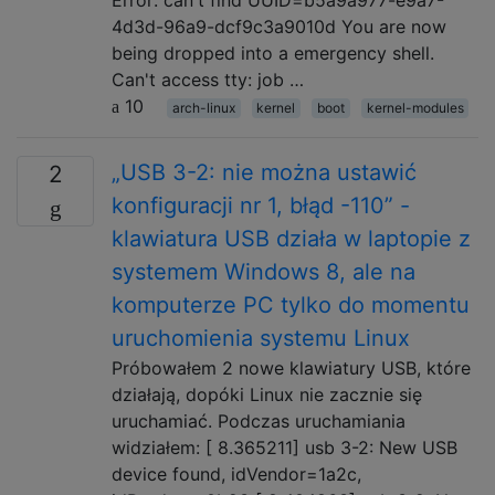
4d3d-96a9-dcf9c3a9010d You are now
being dropped into a emergency shell.
Can't access tty: job …
10
arch-linux
kernel
boot
kernel-modules
„USB 3-2: nie można ustawić
2
konfiguracji nr 1, błąd -110” -
klawiatura USB działa w laptopie z
systemem Windows 8, ale na
komputerze PC tylko do momentu
uruchomienia systemu Linux
Próbowałem 2 nowe klawiatury USB, które
działają, dopóki Linux nie zacznie się
uruchamiać. Podczas uruchamiania
widziałem: [ 8.365211] usb 3-2: New USB
device found, idVendor=1a2c,