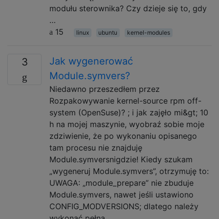
modułu sterownika? Czy dzieje się to, gdy
…
15
linux
ubuntu
kernel-modules
Jak wygenerować
3
Module.symvers?
Niedawno przeszedłem przez
Rozpakowywanie kernel-source rpm off-
system (OpenSuse)? ; i jak zajęło mi&gt; 10
h na mojej maszynie, wyobraź sobie moje
zdziwienie, że po wykonaniu opisanego
tam procesu nie znajduję
Module.symversnigdzie! Kiedy szukam
„wygeneruj Module.symvers”, otrzymuję to:
UWAGA: „module_prepare” nie zbuduje
Module.symvers, nawet jeśli ustawiono
CONFIG_MODVERSIONS; dlatego należy
wykonać pełną …