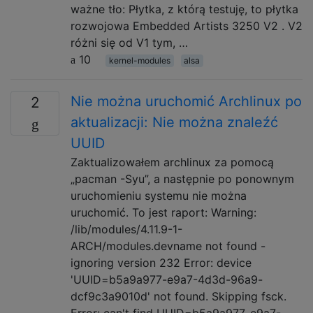
ważne tło: Płytka, z którą testuję, to płytka
rozwojowa Embedded Artists 3250 V2 . V2
różni się od V1 tym, …
10
kernel-modules
alsa
Nie można uruchomić Archlinux po
2
aktualizacji: Nie można znaleźć
UUID
Zaktualizowałem archlinux za pomocą
„pacman -Syu”, a następnie po ponownym
uruchomieniu systemu nie można
uruchomić. To jest raport: Warning:
/lib/modules/4.11.9-1-
ARCH/modules.devname not found -
ignoring version 232 Error: device
'UUID=b5a9a977-e9a7-4d3d-96a9-
dcf9c3a9010d' not found. Skipping fsck.
Error: can't find UUID=b5a9a977-e9a7-