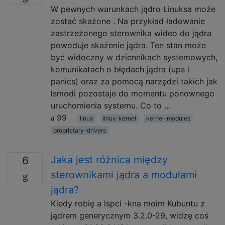
W pewnych warunkach jądro Linuksa może
zostać skażone . Na przykład ładowanie
zastrzeżonego sterownika wideo do jądra
powoduje skażenie jądra. Ten stan może
być widoczny w dziennikach systemowych,
komunikatach o błędach jądra (ups i
panics) oraz za pomocą narzędzi takich jak
lsmodi pozostaje do momentu ponownego
uruchomienia systemu. Co to …
99
linux
linux-kernel
kernel-modules
proprietary-drivers
Jaka jest różnica między
6
sterownikami jądra a modułami
jądra?
Kiedy robię a lspci -kna moim Kubuntu z
jądrem generycznym 3.2.0-29, widzę coś