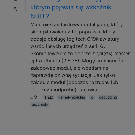
którym pojawia się wskaźnik
NULL?
Mam niestandardowy moduł jądra, który
skompilowałem z tej poprawki, który
dodaje obsługę logitech G19klawiatury
wśród innych urządzeń z serii G.
Skompilowałem to dobrze z gałęzią master
jądra Ubuntu (2.6.35). Mogę uruchomić i
załadować moduł, ale wpadam na
naprawdę dziwną sytuację. Jak tylko
załaduję moduł (podczas rozruchu lub
poprzez modprobe), pojawia …
9
linux
kernel-modules
c
debugging
assembly