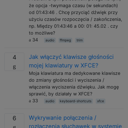
że opcja -twymaga czasu (w sekundach)
od 01:43:46 . Chcę przyciąć dźwięk przy
użyciu czasów rozpoczęcia / zakończenia,
np. Między 01:43:46 a 00: 01: 45.02 . czy
to możliwe?
34
audio
ffmpeg
trim
Jak włączyć klawisze głośności
4
mojej klawiatury w XFCE?
Moja klawiatura ma dedykowane klawisze
do zmiany głośności i wyciszenia /
włączenia wyciszenia dźwięku. Jak mogę
sprawić, by działały w XFCE?
33
audio
keyboard-shortcuts
xfce
Wykrywanie połączenia /
6
rozłączenia słuchawek w systemie