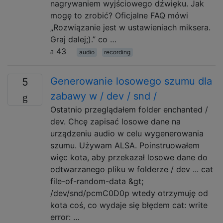
nagrywaniem wyjściowego dźwięku. Jak
mogę to zrobić? Oficjalne FAQ mówi
„Rozwiązanie jest w ustawieniach miksera.
Graj dalej;).” co …
43
audio
recording
Generowanie losowego szumu dla
5
zabawy w / dev / snd /
Ostatnio przeglądałem folder enchanted /
dev. Chcę zapisać losowe dane na
urządzeniu audio w celu wygenerowania
szumu. Używam ALSA. Poinstruowałem
więc kota, aby przekazał losowe dane do
odtwarzanego pliku w folderze / dev ... cat
file-of-random-data &gt;
/dev/snd/pcmC0D0p wtedy otrzymuję od
kota coś, co wydaje się błędem cat: write
error: …