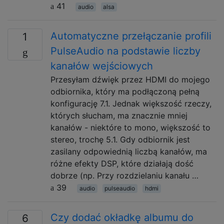
41
audio
alsa
Automatyczne przełączanie profili
1
PulseAudio na podstawie liczby
kanałów wejściowych
Przesyłam dźwięk przez HDMI do mojego
odbiornika, który ma podłączoną pełną
konfigurację 7.1. Jednak większość rzeczy,
których słucham, ma znacznie mniej
kanałów - niektóre to mono, większość to
stereo, trochę 5.1. Gdy odbiornik jest
zasilany odpowiednią liczbą kanałów, ma
różne efekty DSP, które działają dość
dobrze (np. Przy rozdzielaniu kanału …
39
audio
pulseaudio
hdmi
Czy dodać okładkę albumu do
6