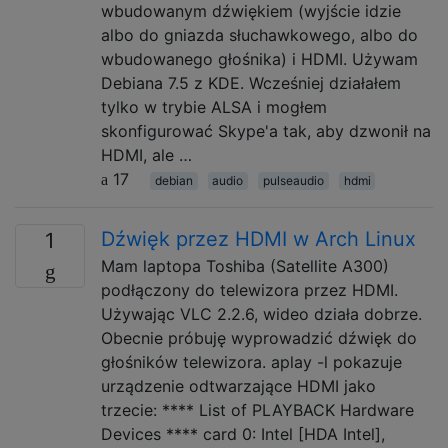
wbudowanym dźwiękiem (wyjście idzie
albo do gniazda słuchawkowego, albo do
wbudowanego głośnika) i HDMI. Używam
Debiana 7.5 z KDE. Wcześniej działałem
tylko w trybie ALSA i mogłem
skonfigurować Skype'a tak, aby dzwonił na
HDMI, ale …
17
debian
audio
pulseaudio
hdmi
Dźwięk przez HDMI w Arch Linux
1
Mam laptopa Toshiba (Satellite A300)
podłączony do telewizora przez HDMI.
Używając VLC 2.2.6, wideo działa dobrze.
Obecnie próbuję wyprowadzić dźwięk do
głośników telewizora. aplay -l pokazuje
urządzenie odtwarzające HDMI jako
trzecie: **** List of PLAYBACK Hardware
Devices **** card 0: Intel [HDA Intel],