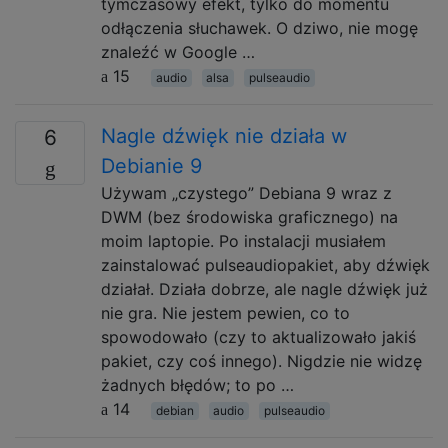
tymczasowy efekt, tylko do momentu
odłączenia słuchawek. O dziwo, nie mogę
znaleźć w Google …
15
audio
alsa
pulseaudio
Nagle dźwięk nie działa w
6
Debianie 9
Używam „czystego” Debiana 9 wraz z
DWM (bez środowiska graficznego) na
moim laptopie. Po instalacji musiałem
zainstalować pulseaudiopakiet, aby dźwięk
działał. Działa dobrze, ale nagle dźwięk już
nie gra. Nie jestem pewien, co to
spowodowało (czy to aktualizowało jakiś
pakiet, czy coś innego). Nigdzie nie widzę
żadnych błędów; to po …
14
debian
audio
pulseaudio