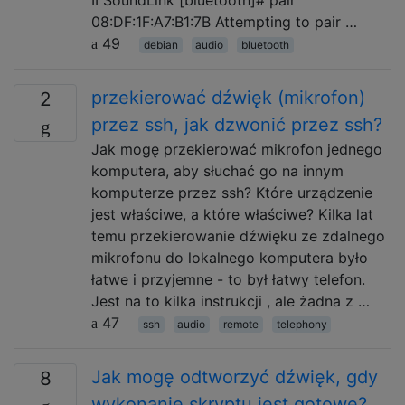
08:DF:1F:A7:B1:7B Attempting to pair …
49
debian
audio
bluetooth
przekierować dźwięk (mikrofon)
2
przez ssh, jak dzwonić przez ssh?
Jak mogę przekierować mikrofon jednego
komputera, aby słuchać go na innym
komputerze przez ssh? Które urządzenie
jest właściwe, a które właściwe? Kilka lat
temu przekierowanie dźwięku ze zdalnego
mikrofonu do lokalnego komputera było
łatwe i przyjemne - to był łatwy telefon.
Jest na to kilka instrukcji , ale żadna z …
47
ssh
audio
remote
telephony
Jak mogę odtworzyć dźwięk, gdy
8
wykonanie skryptu jest gotowe?