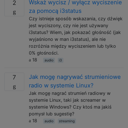
Wskaż wycisz / wyłącz wyciszenie
2
za pomocą i3status
Czy istnieje sposób wskazania, czy dźwięk
jest wyciszony, czy nie jest używany
i3status? Wiem, jak pokazać głośność (jak
wyjaśniono w man i3status), ale nie
rozróżnia między wyciszeniem lub tylko
0% głośności.
18
audio
i3
Jak mogę nagrywać strumieniowe
7
radio w systemie Linux?
Jak mogę nagrać strumień radiowy w
systemie Linux, taki jak screamer w
systemie Windows? Czy ktoś ma jakiś
pomysł lub sugestię?
18
audio
streaming