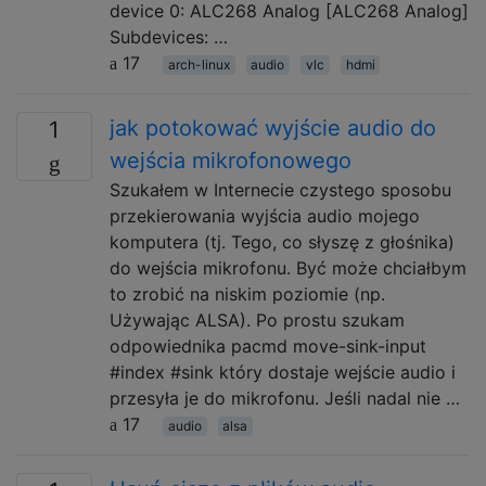
device 0: ALC268 Analog [ALC268 Analog]
Subdevices: …
17
arch-linux
audio
vlc
hdmi
jak potokować wyjście audio do
1
wejścia mikrofonowego
Szukałem w Internecie czystego sposobu
przekierowania wyjścia audio mojego
komputera (tj. Tego, co słyszę z głośnika)
do wejścia mikrofonu. Być może chciałbym
to zrobić na niskim poziomie (np.
Używając ALSA). Po prostu szukam
odpowiednika pacmd move-sink-input
#index #sink który dostaje wejście audio i
przesyła je do mikrofonu. Jeśli nadal nie …
17
audio
alsa