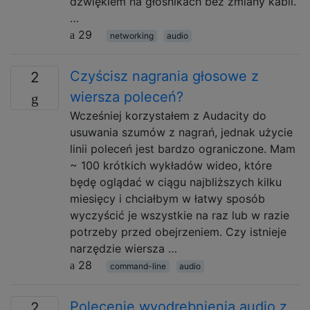
dźwiękiem na głośnikach bez zmiany kabli.
…
29
networking
audio
Czyścisz nagrania głosowe z
2
wiersza poleceń?
Wcześniej korzystałem z Audacity do
usuwania szumów z nagrań, jednak użycie
linii poleceń jest bardzo ograniczone. Mam
~ 100 krótkich wykładów wideo, które
będę oglądać w ciągu najbliższych kilku
miesięcy i chciałbym w łatwy sposób
wyczyścić je wszystkie na raz lub w razie
potrzeby przed obejrzeniem. Czy istnieje
narzędzie wiersza …
28
command-line
audio
Polecenie wyodrębnienia audio z
2