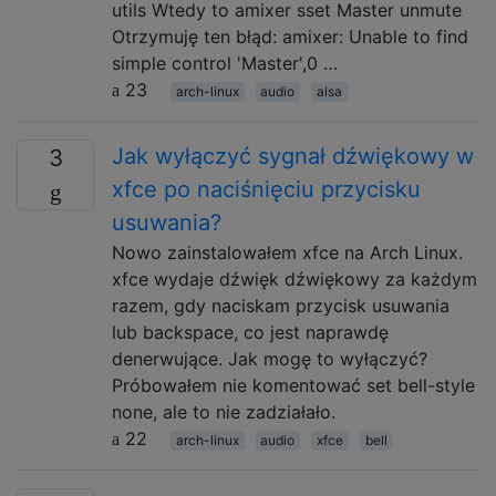
utils Wtedy to amixer sset Master unmute
Otrzymuję ten błąd: amixer: Unable to find
simple control 'Master',0 …
23
arch-linux
audio
alsa
Jak wyłączyć sygnał dźwiękowy w
3
xfce po naciśnięciu przycisku
usuwania?
Nowo zainstalowałem xfce na Arch Linux.
xfce wydaje dźwięk dźwiękowy za każdym
razem, gdy naciskam przycisk usuwania
lub backspace, co jest naprawdę
denerwujące. Jak mogę to wyłączyć?
Próbowałem nie komentować set bell-style
none, ale to nie zadziałało.
22
arch-linux
audio
xfce
bell