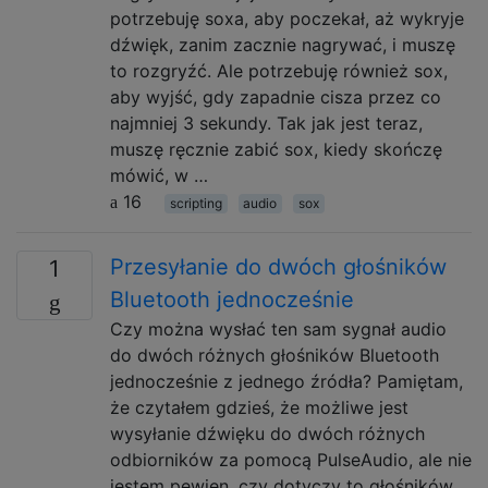
potrzebuję soxa, aby poczekał, aż wykryje
dźwięk, zanim zacznie nagrywać, i muszę
to rozgryźć. Ale potrzebuję również sox,
aby wyjść, gdy zapadnie cisza przez co
najmniej 3 sekundy. Tak jak jest teraz,
muszę ręcznie zabić sox, kiedy skończę
mówić, w …
16
scripting
audio
sox
Przesyłanie do dwóch głośników
1
Bluetooth jednocześnie
Czy można wysłać ten sam sygnał audio
do dwóch różnych głośników Bluetooth
jednocześnie z jednego źródła? Pamiętam,
że czytałem gdzieś, że możliwe jest
wysyłanie dźwięku do dwóch różnych
odbiorników za pomocą PulseAudio, ale nie
jestem pewien, czy dotyczy to głośników