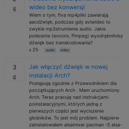
wideo bez konwersji
Wiem o tym, flva mp4pliki zawierają
aacdźwięk, podczas gdy aviwideo to
zwykle mp3strumienie audio. Jakie
polecenie (avconv, ffmpeg) wyodrębniłoby
dźwięk bez transkodowania?
25
audio
video
Jak włączyć dźwięk w nowej
3
instalacji Arch?
Postępuję zgodnie z Przewodnikiem dla
początkujących Arch . Mam uruchomiony
Arch. Teraz pracuję nad instrukcjami
poinstalacyjnymi, których jedną z
pierwszych części jest wyciszenie
głośników. To jest mój problem. Najpierw
zainstalowałem alsamixer pacman -S alsa-