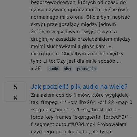
bezprzewodowych, których od czasu do
czasu używam, oprócz moich głośników i
normalnego mikrofonu. Chciałbym napisać
skrypt przełączający między jednym
źródłem wejściowym i wyjściowym a
drugim, w zasadzie przełącznikiem między
moimi słuchawkami a głośnikami +
mikrofonem. Chciałbym zmienić między
tym: ...i to: Czy jest dla mnie sposób …
38
audio
alsa
pulseaudio
Jak podzielić plik audio na wiele?
5
Znalazłem coś do filmów, które wyglądają
tak. ffmpeg -i * -c:v libx264 -crf 22 -map 0
-segment_time 1 -g 1 -sc_threshold 0 -
force_key_frames "expr:gte(t,n_forced*9)" -
f segment output%03d.mp4 Próbowałem
użyć tego do pliku audio, ale tylko