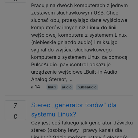
Pracuję na dwóch komputerach z jednym
zestawem słuchawkowym USB. Chcę
słuchać obu, przesyłając dane wyjściowe
komputerów innych niż Linux do linii
wejściowej komputera z systemem Linux
(niebieskie gniazdo audio) i miksując
sygnał do wyjścia słuchawkowego
komputera z systemem Linux za pomocą
PulseAudio. pavucontrol pokazuje
urządzenie wejściowe „Built-in Audio
Analog Stereo”, …
14
linux
audio
pulseaudio
Stereo „generator tonów” dla
7
systemu Linux?
Czy jest coś takiego jak generator dźwięku
stereo (osobny lewy i prawy kanał) dla
Linuksa? Gdzie możesz ustawić głośność i