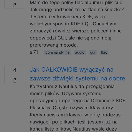
Mam do tego pełny flac albumu i plik cue.
Jak mogę podzielić to na flac na ścieżkę?
Jestem użytkownikiem KDE, więc
wolałbym sposób KDE / Qt. Chciałbym
zobaczyć również wiersze poleceń i inne
odpowiedzi GUI, ale nie są one moją
preferowaną metodą.
71
command-line
audio
gui
flac
Jak CAŁKOWICIE wyłączyć na
4
zawsze dźwięki systemu na dobre
Korzystam z Nautilus do przeglądania
moich plików. Używam systemu
operacyjnego opartego na Debianie z KDE
Plasma 5. Często używam klawiatury.
Kiedy naciskam klawisz w górę podczas
nawigacji po plikach, jeśli jestem już na
końcu listy plików, Nautilus wyśle ​​duży