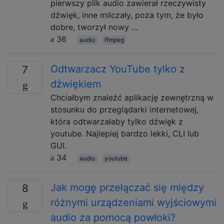
pierwszy plik audio zawierał rzeczywisty
dźwięk, inne milczały, poza tym, że było
dobre, tworzył nowy …
36
audio
ffmpeg
Odtwarzacz YouTube tylko z
7
dźwiękiem
Chciałbym znaleźć aplikację zewnętrzną w
stosunku do przeglądarki internetowej,
która odtwarzałaby tylko dźwięk z
youtube. Najlepiej bardzo lekki, CLI lub
GUI.
34
audio
youtube
Jak mogę przełączać się między
8
różnymi urządzeniami wyjściowymi
audio za pomocą powłoki?