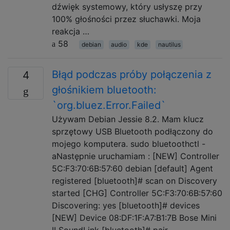
dźwięk systemowy, który usłyszę przy
100% głośności przez słuchawki. Moja
reakcja …
58
debian
audio
kde
nautilus
Błąd podczas próby połączenia z
4
głośnikiem bluetooth:
`org.bluez.Error.Failed`
Używam Debian Jessie 8.2. Mam klucz
sprzętowy USB Bluetooth podłączony do
mojego komputera. sudo bluetoothctl -
aNastępnie uruchamiam : [NEW] Controller
5C:F3:70:6B:57:60 debian [default] Agent
registered [bluetooth]# scan on Discovery
started [CHG] Controller 5C:F3:70:6B:57:60
Discovering: yes [bluetooth]# devices
[NEW] Device 08:DF:1F:A7:B1:7B Bose Mini
II SoundLink [bluetooth]# pair