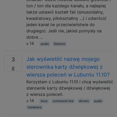
ton / ton dla każdego kanału, a najlepiej
także ustawić kształt fali (sinusoidalny,
kwadratowy, piłokształtny ...) i odwrócić
jeden kanał (w przeciwieństwie do
drugiego). Jeśli nie, jakieś pomysły na
dobre …
14
audio
libraries
Jak wyświetlić nazwę mojego
3
sterownika karty dźwiękowej z
wiersza poleceń w Lubuntu 11.10?
Korzystam z Lubuntu 11.10 i chcę wyświetlić
sterownik karty dźwiękowej / dźwiękowej
z wiersza poleceń.
14
linux
command-line
drivers
audio
hardware