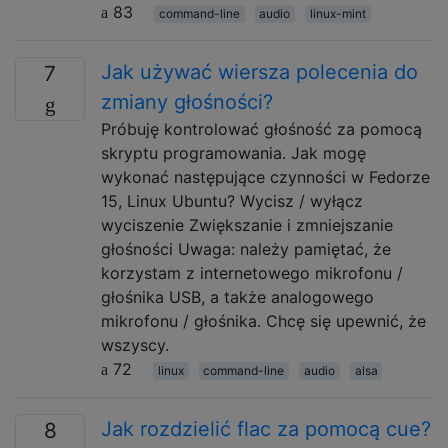
83
command-line
audio
linux-mint
Jak używać wiersza polecenia do
7
zmiany głośności?
Próbuję kontrolować głośność za pomocą
skryptu programowania. Jak mogę
wykonać następujące czynności w Fedorze
15, Linux Ubuntu? Wycisz / wyłącz
wyciszenie Zwiększanie i zmniejszanie
głośności Uwaga: należy pamiętać, że
korzystam z internetowego mikrofonu /
głośnika USB, a także analogowego
mikrofonu / głośnika. Chcę się upewnić, że
wszyscy.
72
linux
command-line
audio
alsa
Jak rozdzielić flac za pomocą cue?
8