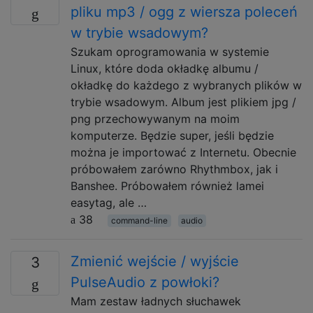
pliku mp3 / ogg z wiersza poleceń
w trybie wsadowym?
Szukam oprogramowania w systemie
Linux, które doda okładkę albumu /
okładkę do każdego z wybranych plików w
trybie wsadowym. Album jest plikiem jpg /
png przechowywanym na moim
komputerze. Będzie super, jeśli będzie
można je importować z Internetu. Obecnie
próbowałem zarówno Rhythmbox, jak i
Banshee. Próbowałem również lamei
easytag, ale …
38
command-line
audio
Zmienić wejście / wyjście
3
PulseAudio z powłoki?
Mam zestaw ładnych słuchawek