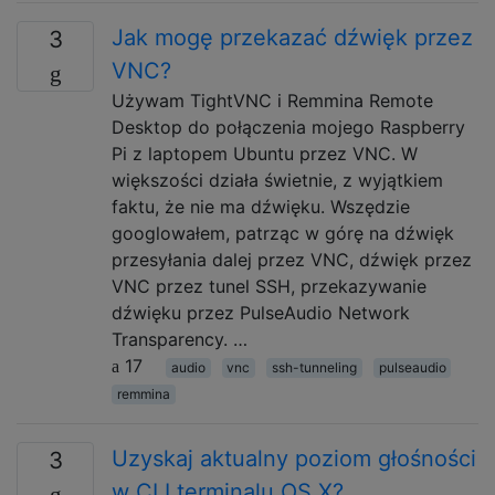
Jak mogę przekazać dźwięk przez
3
VNC?
Używam TightVNC i Remmina Remote
Desktop do połączenia mojego Raspberry
Pi z laptopem Ubuntu przez VNC. W
większości działa świetnie, z wyjątkiem
faktu, że nie ma dźwięku. Wszędzie
googlowałem, patrząc w górę na dźwięk
przesyłania dalej przez VNC, dźwięk przez
VNC przez tunel SSH, przekazywanie
dźwięku przez PulseAudio Network
Transparency. …
17
audio
vnc
ssh-tunneling
pulseaudio
remmina
Uzyskaj aktualny poziom głośności
3
w CLI terminalu OS X?