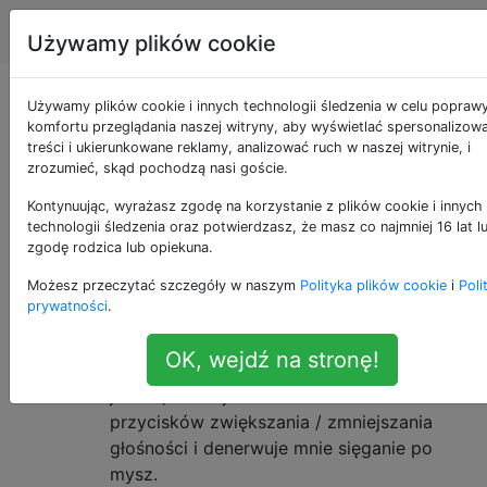
Unix & Linux
Tagi
Account
Używamy plików cookie
Pytania otagowane
Używamy plików cookie i innych technologii śledzenia w celu popraw
komfortu przeglądania naszej witryny, aby wyświetlać spersonalizow
treści i ukierunkowane reklamy, analizować ruch w naszej witrynie, i
jako audio
zrozumieć, skąd pochodzą nasi goście.
Kontynuując, wyrażasz zgodę na korzystanie z plików cookie i innych
Pytania dotyczące sprzętu i oprogramowania audio w
technologii śledzenia oraz potwierdzasz, że masz co najmniej 16 lat l
systemie Linux i innych systemach operacyjnych UNIX.
zgodę rodzica lub opiekuna.
Ustaw głośność z terminala
7
Możesz przeczytać szczegóły w naszym
Polityka plików cookie
i
Poli
prywatności
.
Czy można ustawić głośność dźwięku za
pomocą terminala zamiast klikania ikony
OK, wejdź na stronę!
głośnika na górnym pasku? Powodem tego
jest to, że moja klawiatura nie ma
przycisków zwiększania / zmniejszania
głośności i denerwuje mnie sięganie po
mysz.