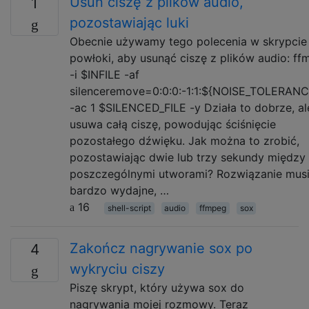
Usuń ciszę z plików audio,
1
pozostawiając luki
Obecnie używamy tego polecenia w skrypcie
powłoki, aby usunąć ciszę z plików audio: f
-i $INFILE -af
silenceremove=0:0:0:-1:1:${NOISE_TOLERAN
-ac 1 $SILENCED_FILE -y Działa to dobrze, al
usuwa całą ciszę, powodując ściśnięcie
pozostałego dźwięku. Jak można to zrobić,
pozostawiając dwie lub trzy sekundy między
poszczególnymi utworami? Rozwiązanie mus
bardzo wydajne, …
16
shell-script
audio
ffmpeg
sox
Zakończ nagrywanie sox po
4
wykryciu ciszy
Piszę skrypt, który używa sox do
nagrywania mojej rozmowy. Teraz