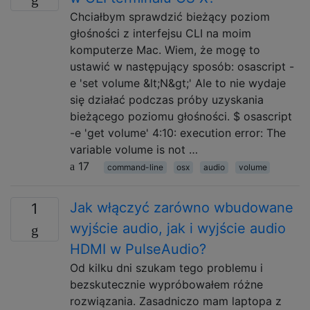
Chciałbym sprawdzić bieżący poziom
głośności z interfejsu CLI na moim
komputerze Mac. Wiem, że mogę to
ustawić w następujący sposób: osascript -
e 'set volume &lt;N&gt;' Ale to nie wydaje
się działać podczas próby uzyskania
bieżącego poziomu głośności. $ osascript
-e 'get volume' 4:10: execution error: The
variable volume is not …
17
command-line
osx
audio
volume
Jak włączyć zarówno wbudowane
1
wyjście audio, jak i wyjście audio
HDMI w PulseAudio?
Od kilku dni szukam tego problemu i
bezskutecznie wypróbowałem różne
rozwiązania. Zasadniczo mam laptopa z