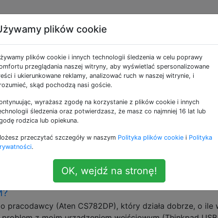
Używamy plików cookie
ne jako kvm-switch
żywamy plików cookie i innych technologii śledzenia w celu poprawy
omfortu przeglądania naszej witryny, aby wyświetlać spersonalizowane
 sygnału VGA, nawet jeśli xrandr pokazuje
reści i ukierunkowane reklamy, analizować ruch w naszej witrynie, i
rozumieć, skąd pochodzą nasi goście.
do telewizora HDTV za pomocą przełącznika KVM (jeden i
ontynuując, wyrażasz zgodę na korzystanie z plików cookie i innych
echnologii śledzenia oraz potwierdzasz, że masz co najmniej 16 lat lub
ony do tego samego telewizora HDTV). Problem polega na 
godę rodzica lub opiekuna.
onego telewizora HD i dlatego nie włącza wyjścia VGA. O i
 z tym, że informacje …
ożesz przeczytać szczegóły w naszym
Polityka plików cookie
i
Polityka
rywatności
.
kvm-switch
OK, wejdź na stronę!
jeśli urządzenie wejściowe jest podłączone za
M?
 pracodawcy (Aten CS782DP), który działa dobrze, o ile 
e problem z moim urządzeniem wejściowym (Thinkpad USB