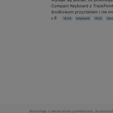
Compact Keyboard z TrackPoint) 
środkowym przyciskiem i nie mo
8
16.04
keyboard
16.10
trac
Korzystając z naszej strony potwierdzasz, że przeczyt