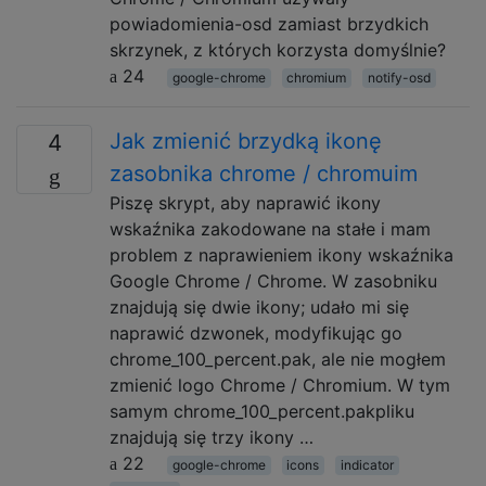
powiadomienia-osd zamiast brzydkich
skrzynek, z których korzysta domyślnie?
24
google-chrome
chromium
notify-osd
Jak zmienić brzydką ikonę
4
zasobnika chrome / chromuim
Piszę skrypt, aby naprawić ikony
wskaźnika zakodowane na stałe i mam
problem z naprawieniem ikony wskaźnika
Google Chrome / Chrome. W zasobniku
znajdują się dwie ikony; udało mi się
naprawić dzwonek, modyfikując go
chrome_100_percent.pak, ale nie mogłem
zmienić logo Chrome / Chromium. W tym
samym chrome_100_percent.pakpliku
znajdują się trzy ikony …
22
google-chrome
icons
indicator