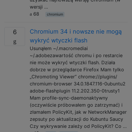
wersji …
68
chromium
Chromium 34 i nowsze nie mogą
6
wykryć wtyczki flash
Usunąłem ~/.macromediai
~/.adobezawartość chromu i po restarcie
nie może wykryć wtyczki flash. Działa
dobrze w przeglądarce Firefox Mam tylko
„Chromoting Viewer” chrome://plugins/
chromium-browser 34.0.1847.116-0ubuntu2
adobe-flashplugin 11.2.202.350-0trusty1
Mam profile-sync-daemonaktywny
(oczywiście próbowałem go zatrzymać) i
złamałem PolicyKit, jak w NetworkManager
zepsuty po aktualizacji do Kubuntu Saucy
Czy wykrywanie zależy od PolicyKit? Co …