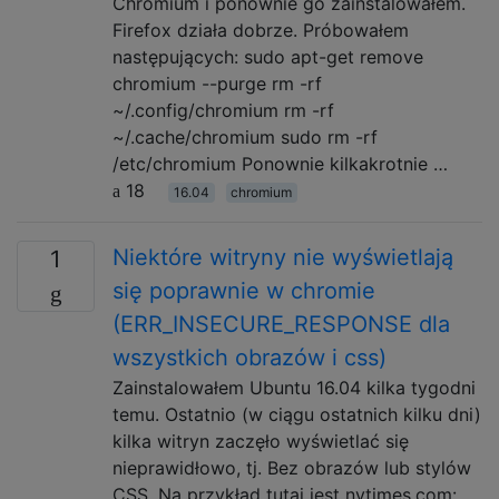
Chromium i ponownie go zainstalowałem.
Firefox działa dobrze. Próbowałem
następujących: sudo apt-get remove
chromium --purge rm -rf
~/.config/chromium rm -rf
~/.cache/chromium sudo rm -rf
/etc/chromium Ponownie kilkakrotnie …
18
16.04
chromium
Niektóre witryny nie wyświetlają
1
się poprawnie w chromie
(ERR_INSECURE_RESPONSE dla
wszystkich obrazów i css)
Zainstalowałem Ubuntu 16.04 kilka tygodni
temu. Ostatnio (w ciągu ostatnich kilku dni)
kilka witryn zaczęło wyświetlać się
nieprawidłowo, tj. Bez obrazów lub stylów
CSS. Na przykład tutaj jest nytimes.com: