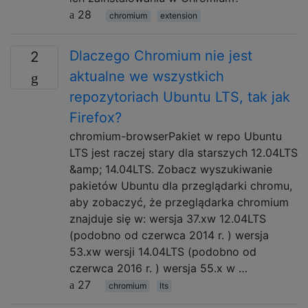
28
chromium
extension
Dlaczego Chromium nie jest
2
aktualne we wszystkich
repozytoriach Ubuntu LTS, tak jak
Firefox?
chromium-browserPakiet w repo Ubuntu
LTS jest raczej stary dla starszych 12.04LTS
&amp; 14.04LTS. Zobacz wyszukiwanie
pakietów Ubuntu dla przeglądarki chromu,
aby zobaczyć, że przeglądarka chromium
znajduje się w: wersja 37.xw 12.04LTS
(podobno od czerwca 2014 r. ) wersja
53.xw wersji 14.04LTS (podobno od
czerwca 2016 r. ) wersja 55.x w …
27
chromium
lts