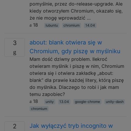
pomyślnie, przez do-release-upgrade. Ale
kiedy otworzyłem Chromium, okazało się,
że nie mogę wprowadzić …
18
lubuntu
chromium
14.04
about: blank otwiera się w
3
Chromium, gdy piszę w myślniku
Mam dość dziwny problem. Ilekroć
otwieram myślnik i piszę w nim, Chromium
otwiera się i otwiera zakładkę „about:
blank” dla prawie każdej litery, którą piszę
do myślnika. Dlaczego to robi i jak mam
temu zapobiec?
18
unity
13.04
google-chrome
unity-dash
chromium
Jak wyłączyć tryb incognito w
2