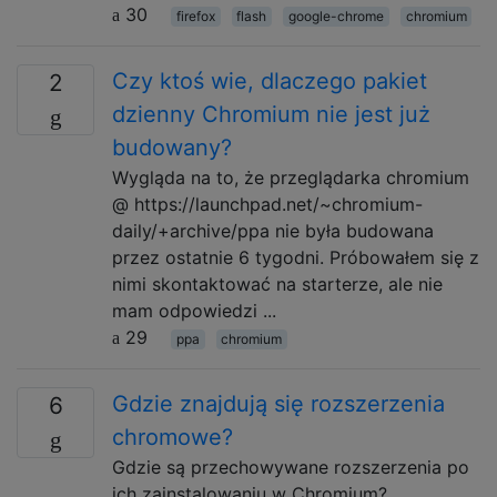
30
firefox
flash
google-chrome
chromium
Czy ktoś wie, dlaczego pakiet
2
dzienny Chromium nie jest już
budowany?
Wygląda na to, że przeglądarka chromium
@ https://launchpad.net/~chromium-
daily/+archive/ppa nie była budowana
przez ostatnie 6 tygodni. Próbowałem się z
nimi skontaktować na starterze, ale nie
mam odpowiedzi ...
29
ppa
chromium
Gdzie znajdują się rozszerzenia
6
chromowe?
Gdzie są przechowywane rozszerzenia po
ich zainstalowaniu w Chromium?