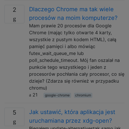
Dlaczego Chrome ma tak wiele
2
procesów na moim komputerze?
Mam prawie 20 procesów dla Google
Chrome (mając tylko otwarte 4 karty,
wszystkie z pustym kodem HTML), całą
pamięć pamięci i albo mówiąc
futex_wait_queue_me lub
poll_schedule_timeout. Mój fan oszalał na
punkcie tego wszystkiego i jeden z
procesorów pochłania cały procesor, co się
dzieje? (Zdarza się również w przypadku
chromu)
21
google-chrome
chromium
Jak ustawić, która aplikacja jest
5
uruchamiana przez xdg-open?
Biegałem update-alternativestak samo jak