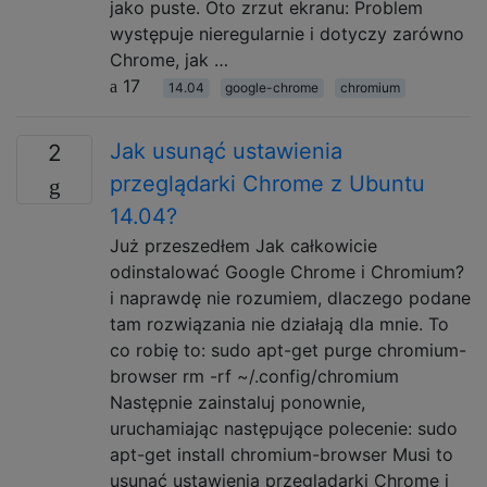
jako puste. Oto zrzut ekranu: Problem
występuje nieregularnie i dotyczy zarówno
Chrome, jak …
17
14.04
google-chrome
chromium
Jak usunąć ustawienia
2
przeglądarki Chrome z Ubuntu
14.04?
Już przeszedłem Jak całkowicie
odinstalować Google Chrome i Chromium?
i naprawdę nie rozumiem, dlaczego podane
tam rozwiązania nie działają dla mnie. To
co robię to: sudo apt-get purge chromium-
browser rm -rf ~/.config/chromium
Następnie zainstaluj ponownie,
uruchamiając następujące polecenie: sudo
apt-get install chromium-browser Musi to
usunąć ustawienia przeglądarki Chrome i