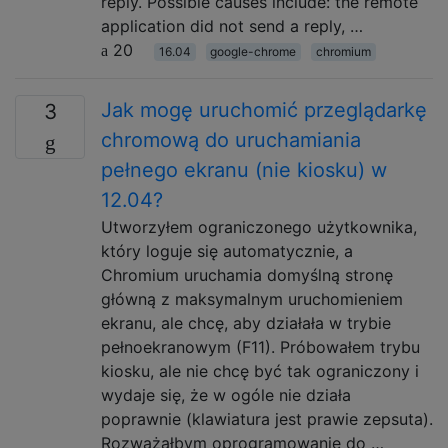
reply. Possible causes include: the remote
application did not send a reply, …
20
16.04
google-chrome
chromium
Jak mogę uruchomić przeglądarkę
3
chromową do uruchamiania
pełnego ekranu (nie kiosku) w
12.04?
Utworzyłem ograniczonego użytkownika,
który loguje się automatycznie, a
Chromium uruchamia domyślną stronę
główną z maksymalnym uruchomieniem
ekranu, ale chcę, aby działała w trybie
pełnoekranowym (F11). Próbowałem trybu
kiosku, ale nie chcę być tak ograniczony i
wydaje się, że w ogóle nie działa
poprawnie (klawiatura jest prawie zepsuta).
Rozważałbym oprogramowanie do …