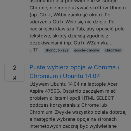
askubuntu) jest podświetlone w Google
Chrome, nie mogę używać skrótów Ubuntu
(np. Ctrl+, WAby zamknąć okno). Po
uderzeniu Ctrl+ Wnic się nie dzieje. Po
naciśnięciu klawisza Tab, aby opuścić pole
tekstowe, skróty działają zgodnie z
oczekiwaniami (np. Ctrl+ WZamyka …
17
shortcut-keys
google-chrome
chromium
Puste wybierz opcje w Chrome /
2
Chromium i Ubuntu 14.04
Używam Ubuntu 14.04 na laptopie Acer
Aspire 4750G. Ostatnio zacząłem mieć
problem z listami opcji HTML SELECT
podczas korzystania z Chrome lub
Chromium. Zwykle wszystko działa dobrze,
a następnie wybrane opcje na stronach
internetowych zaczną być wyświetlane