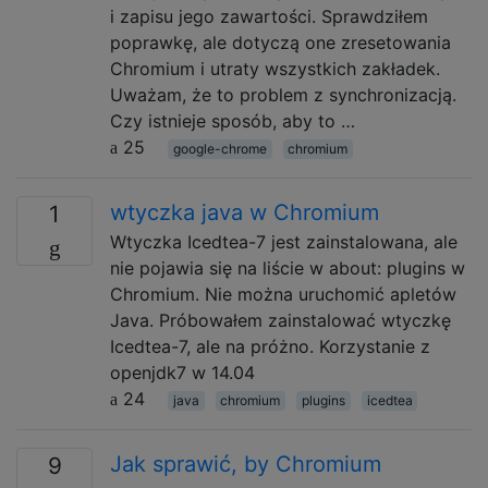
i zapisu jego zawartości. Sprawdziłem
poprawkę, ale dotyczą one zresetowania
Chromium i utraty wszystkich zakładek.
Uważam, że to problem z synchronizacją.
Czy istnieje sposób, aby to …
25
google-chrome
chromium
wtyczka java w Chromium
1
Wtyczka Icedtea-7 jest zainstalowana, ale
nie pojawia się na liście w about: plugins w
Chromium. Nie można uruchomić apletów
Java. Próbowałem zainstalować wtyczkę
Icedtea-7, ale na próżno. Korzystanie z
openjdk7 w 14.04
24
java
chromium
plugins
icedtea
Jak sprawić, by Chromium
9