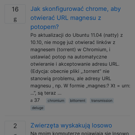
Jak skonfigurować chrome, aby
16
otwierać URL magnesu z
potopem?
Po aktualizacji do Ubuntu 11.04 (natty) z
10.10, nie mogę już otwierać linków z
magnesem (torrent) w Chromium, i
ustawiać potop na automatyczne
otwieranie i akceptowanie adresu URL.
(Edycja: obecnie pliki „.torrent” nie
stanowią problemu, ale adresy URL
magnesu , np. W formie „magnes:? Xt = urn:
...”, są teraz …
37
chromium
bittorrent
transmission
deluge
Zwierzęta wyskakują losowo
2
Na moim komputerze pojawiają się losowo