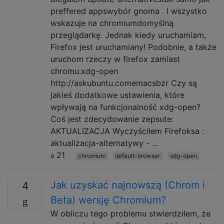
preffered appswybór gnoma . I wszystko
wskazuje na chromiumdomyślną
przeglądarkę. Jednak kiedy uruchamiam,
Firefox jest uruchamiany! Podobnie, a także
uruchom rzeczy w firefox zamiast
chromu.xdg-open
http://askubuntu.comemacsbzr Czy są
jakieś dodatkowe ustawienia, które
wpływają na funkcjonalność xdg-open?
Coś jest zdecydowanie zepsute:
AKTUALIZACJA Wyczyściłem Firefoksa :
aktualizacja-alternatywy - …
21
chromium
default-browser
xdg-open
Jak uzyskać najnowszą (Chrom i
4
Beta) wersję Chromium?
W obliczu tego problemu stwierdziłem, że