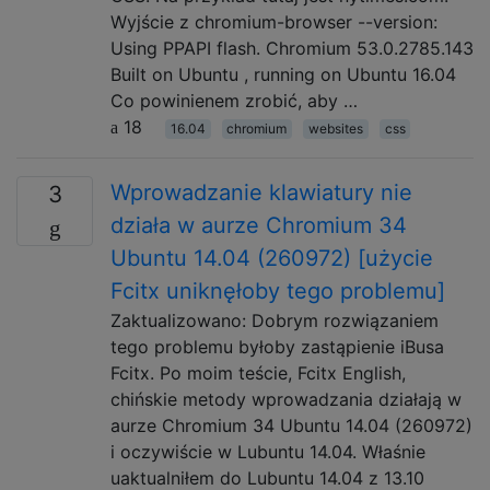
Wyjście z chromium-browser --version:
Using PPAPI flash. Chromium 53.0.2785.143
Built on Ubuntu , running on Ubuntu 16.04
Co powinienem zrobić, aby …
18
16.04
chromium
websites
css
Wprowadzanie klawiatury nie
3
działa w aurze Chromium 34
Ubuntu 14.04 (260972) [użycie
Fcitx uniknęłoby tego problemu]
Zaktualizowano: Dobrym rozwiązaniem
tego problemu byłoby zastąpienie iBusa
Fcitx. Po moim teście, Fcitx English,
chińskie metody wprowadzania działają w
aurze Chromium 34 Ubuntu 14.04 (260972)
i oczywiście w Lubuntu 14.04. Właśnie
uaktualniłem do Lubuntu 14.04 z 13.10