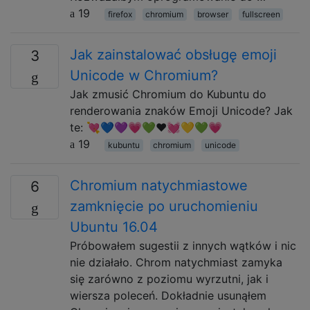
19
firefox
chromium
browser
fullscreen
Jak zainstalować obsługę emoji
3
Unicode w Chromium?
Jak zmusić Chromium do Kubuntu do
renderowania znaków Emoji Unicode? Jak
te: 💘💙💜💗💚❤💓💛💚💗
19
kubuntu
chromium
unicode
Chromium natychmiastowe
6
zamknięcie po uruchomieniu
Ubuntu 16.04
Próbowałem sugestii z innych wątków i nic
nie działało. Chrom natychmiast zamyka
się zarówno z poziomu wyrzutni, jak i
wiersza poleceń. Dokładnie usunąłem