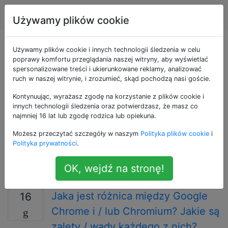
Ubuntu
Tagi
Account
Używamy plików cookie
Pytania otagowane
Używamy plików cookie i innych technologii śledzenia w celu
poprawy komfortu przeglądania naszej witryny, aby wyświetlać
spersonalizowane treści i ukierunkowane reklamy, analizować
jako chromium
ruch w naszej witrynie, i zrozumieć, skąd pochodzą nasi goście.
Kontynuując, wyrażasz zgodę na korzystanie z plików cookie i
Chromium to przeglądarka internetowa typu open
innych technologii śledzenia oraz potwierdzasz, że masz co
source (na licencji BSD), na której opiera się Google
najmniej 16 lat lub zgodę rodzica lub opiekuna.
Chrome. Użyj tego tagu w przypadku pytań
Możesz przeczytać szczegóły w naszym
Polityka plików cookie
i
dotyczących instalowania, konfigurowania lub
Polityka prywatności
.
korzystania z bezpłatnej przeglądarki Chromium, a nie
zastrzeżonej przeglądarki Chrome opublikowanej
OK, wejdź na stronę!
przez Google.
Jaka jest różnica między Google
16
Chrome i / lub Chromium? Jakie są
zalety / wady każdego z nich?