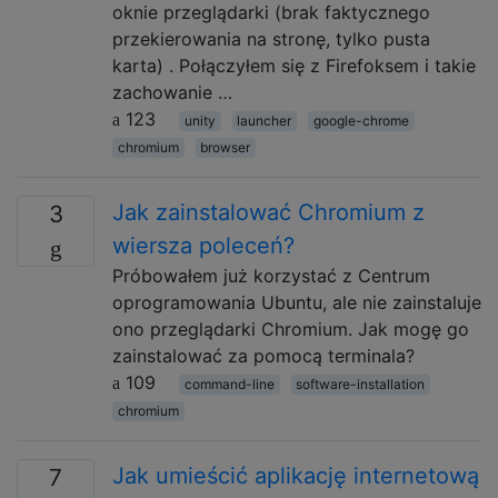
oknie przeglądarki (brak faktycznego
przekierowania na stronę, tylko pusta
karta) . Połączyłem się z Firefoksem i takie
zachowanie …
123
unity
launcher
google-chrome
chromium
browser
Jak zainstalować Chromium z
3
wiersza poleceń?
Próbowałem już korzystać z Centrum
oprogramowania Ubuntu, ale nie zainstaluje
ono przeglądarki Chromium. Jak mogę go
zainstalować za pomocą terminala?
109
command-line
software-installation
chromium
Jak umieścić aplikację internetową
7