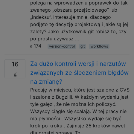
polega na wprowadzeniu poprawek do tak
zwanego „obszaru przejściowego” lub
„indeksu”. Interesuje mnie, dlaczego
podjęto tę decyzję projektową i jakie są jej
zalety? Jako użytkownik git robisz to, czy
po prostu używasz …
174
version-control
git
workflows
Za dużo kontroli wersji i narzutów
16
związanych ze śledzeniem błędów
na zmianę?
Pracuję w miejscu, które jest szalone z CVS
i szalone z Bugzilli. W każdym wydaniu jest
tyle gałęzi, że nie można ich policzyć.
Wszyscy ciągle się scalają. W tej pracy nie
ma płynności . Wszystko wydaje się być
krok po kroku . Zajmuje 25 kroków nawet
dla prostej sprawy. To …