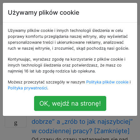
Inżynieria
Tagi
Używamy plików cookie
Account
oprogramowania
Używamy plików cookie i innych technologii śledzenia w celu
Pytania otagowane
poprawy komfortu przeglądania naszej witryny, aby wyświetlać
spersonalizowane treści i ukierunkowane reklamy, analizować
ruch w naszej witrynie, i zrozumieć, skąd pochodzą nasi goście.
jako workflows
Kontynuując, wyrażasz zgodę na korzystanie z plików cookie i
innych technologii śledzenia oraz potwierdzasz, że masz co
Przepływ pracy składa się z sekwencji połączonych
najmniej 16 lat lub zgodę rodzica lub opiekuna.
(połączonych) kroków. Nacisk kładziony jest na
Możesz przeczytać szczegóły w naszym
Polityka plików cookie
i
paradygmat przepływu, w którym każdy krok
Polityka prywatności
.
następuje bez precedensu lub przerwy i kończy się tuż
przed rozpoczęciem kolejnego kroku.
OK, wejdź na stronę!
Jak balansujesz między „zrób to
17
dobrze” a „zrób to jak najszybciej”
w codziennej pracy? [Zamknięte]
Od czasu do czasu zastanawiam się nad