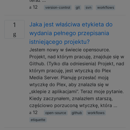
teraz …
12
version-control
git
svn
workflows
Jaka jest właściwa etykieta do
1
wydania pełnego przepisania
istniejącego projektu?
Jestem nowy w świecie opensource.
Projekt, nad którym pracuję, znajduje się w
Github. (Tylko dla odniesienia) Projekt, nad
którym pracuję, jest wtyczką do Plex
Media Server. Planuję przesłać moją
wtyczkę do Plex, aby znalazła się w
„sklepie z aplikacjami”. Teraz moje pytanie.
Kiedy zaczynałem, znalazłem starszą,
częściowo porzuconą wtyczkę, która …
12
open-source
github
workflows
etiquette