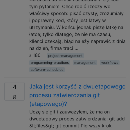
tym pytaniem. Chcę robić rzeczy we
właściwy sposób: pisać czysty, zrozumiały
i poprawny kod, który jest łatwy w
utrzymaniu. W końcu jednak piszę łatkę na
łatce; tylko dlatego, że nie ma czasu,
klienci czekają, błąd należy naprawić z dnia
na dzień, firma traci …
180
project-management
programming-practices
management
workflows
software-schedules
Jaka jest korzyść z dwuetapowego
4
procesu zatwierdzania git
(etapowego)?
Uczę się git i zauważyłem, że ma on
dwuetapowy proces zatwierdzania: git add
&lt;files&gt; git commit Pierwszy krok