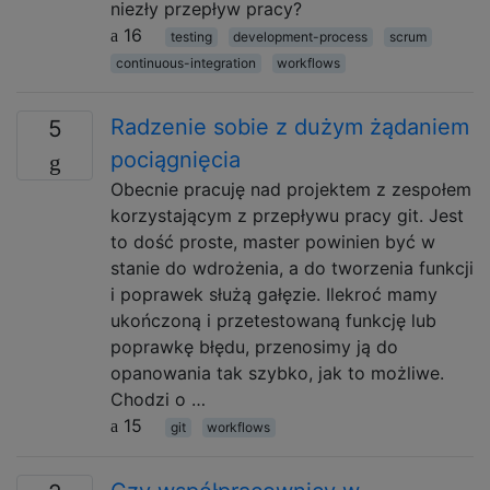
niezły przepływ pracy?
16
testing
development-process
scrum
continuous-integration
workflows
Radzenie sobie z dużym żądaniem
5
pociągnięcia
Obecnie pracuję nad projektem z zespołem
korzystającym z przepływu pracy git. Jest
to dość proste, master powinien być w
stanie do wdrożenia, a do tworzenia funkcji
i poprawek służą gałęzie. Ilekroć mamy
ukończoną i przetestowaną funkcję lub
poprawkę błędu, przenosimy ją do
opanowania tak szybko, jak to możliwe.
Chodzi o …
15
git
workflows