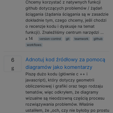
Chcemy korzystać z natywnych funkcji
github dotyczących problemów / żądań
ściągania (żądania ściągania są w zasadzie
dokładnie tym, czego chcemy, jeśli chodzi
o recenzje kodu i dyskusje na temat
funkcji). Znaleźliśmy centrum narzędzi …
14
version-control
git
teamwork
github
workflows
Adnotuj kod źródłowy za pomocą
6
diagramów jako komentarzy
Piszę dużo kodu (głównie c ++ i
javascript), który dotyczy geometrii
obliczeniowej i grafiki oraz tego rodzaju
tematów, więc odkryłem, że diagramy
wizualne są nieodzowną częścią procesu
rozwiązywania problemów. Właśnie
ustaliłem, że „och, czy nie byłoby po prostu