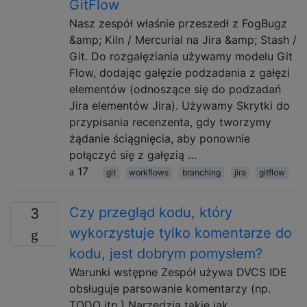
GitFlow
Nasz zespół właśnie przeszedł z FogBugz
&amp; Kiln / Mercurial na Jira &amp; Stash /
Git. Do rozgałęziania używamy modelu Git
Flow, dodając gałęzie podzadania z gałęzi
elementów (odnoszące się do podzadań
Jira elementów Jira). Używamy Skrytki do
przypisania recenzenta, gdy tworzymy
żądanie ściągnięcia, aby ponownie
połączyć się z gałęzią …
17
git
workflows
branching
jira
gitflow
Czy przegląd kodu, który
3
wykorzystuje tylko komentarze do
kodu, jest dobrym pomysłem?
Warunki wstępne Zespół używa DVCS IDE
obsługuje parsowanie komentarzy (np.
TODO itp.) Narzędzia takie jak