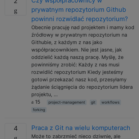
Czy współpracownicy w
2
prywatnym repozytorium Github
powinni rozwidlać repozytorium?
Obecnie pracuję nad projektem i mamy kod
źródłowy w prywatnym repozytorium na
Githubie, z każdym z nas jako
współpracownikiem. Nie jest jasne, jak
oddzielić każdą naszą pracę. Myślę, że
powinniśmy zrobić: Każdy z nas musi
rozwidlić repozytorium Kiedy jesteśmy
gotowi przekazać nasz kod, przesyłamy
żądanie ściągnięcia do repozytorium lidera
projektu, …
15
project-management
git
workflows
forking
Praca z Git na wielu komputerach
4
Może to zabrzmieć nieco dziwnie, ale