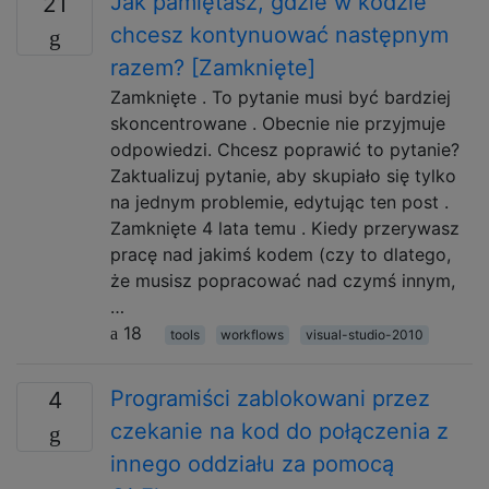
Jak pamiętasz, gdzie w kodzie
21
chcesz kontynuować następnym
razem? [Zamknięte]
Zamknięte . To pytanie musi być bardziej
skoncentrowane . Obecnie nie przyjmuje
odpowiedzi. Chcesz poprawić to pytanie?
Zaktualizuj pytanie, aby skupiało się tylko
na jednym problemie, edytując ten post .
Zamknięte 4 lata temu . Kiedy przerywasz
pracę nad jakimś kodem (czy to dlatego,
że musisz popracować nad czymś innym,
…
18
tools
workflows
visual-studio-2010
Programiści zablokowani przez
4
czekanie na kod do połączenia z
innego oddziału za pomocą