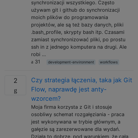
synchronizacji wszystkiego. Często
używam git i github do synchronizacji
moich plików do programowania
projektów, ale są też bazy danych, pliki
.bash_profile, skrypty bash itp. Czasami
zamiast synchronizować pliki, po prostu
ssh in z jednego komputera na drugi. Ale
robi …
31
development-environment
workflows
Czy strategia łączenia, taka jak Git
2
Flow, naprawdę jest anty-
wzorcem?
Moja firma korzysta z Git i stosuje
osobliwy schemat rozgałęziania - praca
jest wykonywana w trybie głównym, a
gałęzie są zarezerwowane dla wydań.
Działa to dobrze, pod warunkiem, że cała