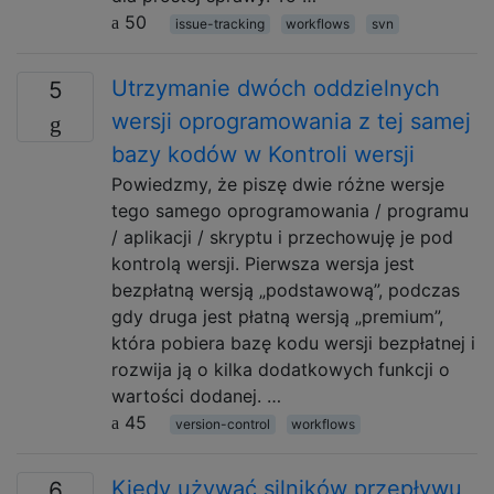
50
issue-tracking
workflows
svn
Utrzymanie dwóch oddzielnych
5
wersji oprogramowania z tej samej
bazy kodów w Kontroli wersji
Powiedzmy, że piszę dwie różne wersje
tego samego oprogramowania / programu
/ aplikacji / skryptu i przechowuję je pod
kontrolą wersji. Pierwsza wersja jest
bezpłatną wersją „podstawową”, podczas
gdy druga jest płatną wersją „premium”,
która pobiera bazę kodu wersji bezpłatnej i
rozwija ją o kilka dodatkowych funkcji o
wartości dodanej. …
45
version-control
workflows
Kiedy używać silników przepływu
6