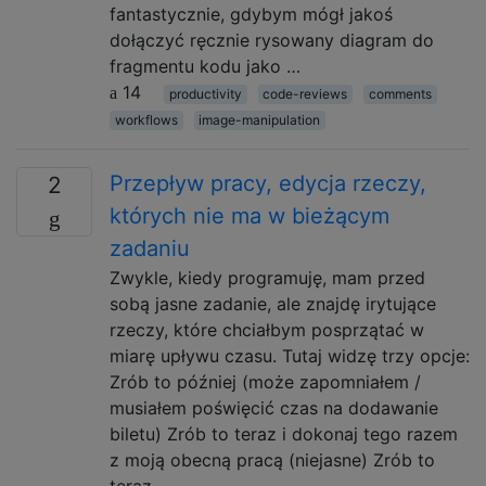
fantastycznie, gdybym mógł jakoś
dołączyć ręcznie rysowany diagram do
fragmentu kodu jako …
14
productivity
code-reviews
comments
workflows
image-manipulation
Przepływ pracy, edycja rzeczy,
2
których nie ma w bieżącym
zadaniu
Zwykle, kiedy programuję, mam przed
sobą jasne zadanie, ale znajdę irytujące
rzeczy, które chciałbym posprzątać w
miarę upływu czasu. Tutaj widzę trzy opcje:
Zrób to później (może zapomniałem /
musiałem poświęcić czas na dodawanie
biletu) Zrób to teraz i dokonaj tego razem
z moją obecną pracą (niejasne) Zrób to