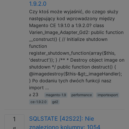
1.9.2.0
Czy ktoś może wyjaśnić, do czego służy
następujący kod wprowadzony między
Magento CE 1.9.1.0 a 1.9.2.0? class
Varien_Image_Adapter_Gd2: public function
__construct() { // Initialize shutdown
function
register_shutdown_function(array($this,
'destruct')); } /** * Destroy object image on
shutdown */ public function destruct() {
@imagedestroy($this-&gt;_imageHandler);
} Po dodaniu tych dwóch funkcji nasz
import …
23
magento-1.9
performance
importexport
ce-1.9.2.0
gd2
SQLSTATE [42S22]: Nie
1
znaleziono kolumny: 1054