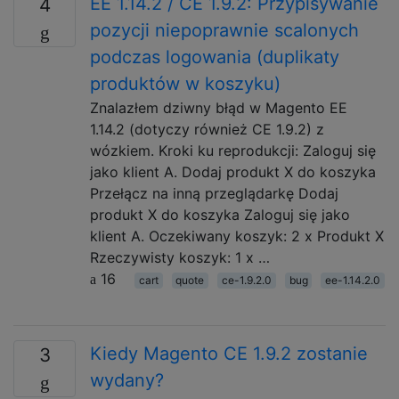
EE 1.14.2 / CE 1.9.2: Przypisywanie
4
pozycji niepoprawnie scalonych
podczas logowania (duplikaty
produktów w koszyku)
Znalazłem dziwny błąd w Magento EE
1.14.2 (dotyczy również CE 1.9.2) z
wózkiem. Kroki ku reprodukcji: Zaloguj się
jako klient A. Dodaj produkt X do koszyka
Przełącz na inną przeglądarkę Dodaj
produkt X do koszyka Zaloguj się jako
klient A. Oczekiwany koszyk: 2 x Produkt X
Rzeczywisty koszyk: 1 x …
16
cart
quote
ce-1.9.2.0
bug
ee-1.14.2.0
Kiedy Magento CE 1.9.2 zostanie
3
wydany?