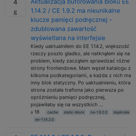
Aktualizacja buforowania bloku EE
4
1.14.2 / CE 1.9.2 ma nieunikalne
klucze pamięci podręcznej -
zdublowana zawartość
wyświetlana na interfejsie
Kiedy uaktualniłem do EE 1.14.2, większość
rzeczy poszło gładko, ale natknąłem się na
problem, kiedy zacząłem sprawdzać różne
strony frontendowe. Mam węzeł katalogu z
kilkoma podkategoriami, a każda z nich ma
inny blok statyczny. Po uaktualnieniu, która
strona została trafiona jako pierwsza po
opróżnieniu pamięci podręcznej,
pojawiłaby się na wszystkich …
18
cache
static-block
ce-1.9.2.0
duplicate
ee-1.14.2.0