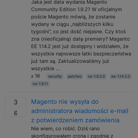
Jaka jest data wydania Magento
Community Edition 1.9.2? W oficjalnym
poście Magento mówią, że zostanie
wydany w ciągu „najbliższych kilku
tygodni”, co jest dość niejasne. Czy ktoś
zna (nieoficjalną) datę premiery? Magento
EE 1.14.2 jest już dostępny i widziałem, że
wszystkie najnowsze łatki bezpieczeństwa
już tam są. Zaktualizowaliśmy już
wszystkie …
16
security
patches
ce-1.9.2.0
ee-1.14.2.0
ce-1.9.1.1
Magento nie wysyła do
3
administratora wiadomości e-mail
z potwierdzeniem zamówienia
Nie wiem, co robić. Dziś rano
skonfigurowałem crona i zgodnie z