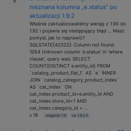
nieznana kolumna „e.status” po
aktualizacji 1.9.2
Właśnie zaktualizowaliśmy wersję z 1.90 do
1.92 i pojawia się następujący błąd ... Masz
pomysł, jak to naprawić?
SQLSTATE[42S22]: Column not found:
1054 Unknown column 'e.status' in 'where
clause', query was: SELECT
COUNT(DISTINCT e.entity_id) FROM
`catalog_product_flat_1` AS `e` INNER
JOIN `catalog_category_product_index`
AS `cat_index` ON
cat_index.product_id=e.entity_id AND
cat_index.store_id=1 AND
cat_index.category_id = …
18
magento-1.9
ce-1.9.2.0