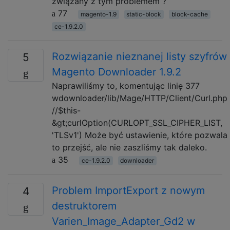
związany z tym problemem ?
77
magento-1.9
static-block
block-cache
ce-1.9.2.0
Rozwiązanie nieznanej listy szyfrów
5
Magento Downloader 1.9.2
Naprawiliśmy to, komentując linię 377
wdownloader/lib/Mage/HTTP/Client/Curl.php
//$this-
&gt;curlOption(CURLOPT_SSL_CIPHER_LIST,
'TLSv1') Może być ustawienie, które pozwala
to przejść, ale nie zaszliśmy tak daleko.
35
ce-1.9.2.0
downloader
Problem ImportExport z nowym
4
destruktorem
Varien_Image_Adapter_Gd2 w