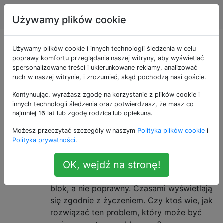
Magento
Tagi
Account
Używamy plików cookie
Pytania otagowane
Używamy plików cookie i innych technologii śledzenia w celu
poprawy komfortu przeglądania naszej witryny, aby wyświetlać
spersonalizowane treści i ukierunkowane reklamy, analizować
jako ce-1.9.2.0
ruch w naszej witrynie, i zrozumieć, skąd pochodzą nasi goście.
Kontynuując, wyrażasz zgodę na korzystanie z plików cookie i
Problemy z wyświetlaniem
13
innych technologii śledzenia oraz potwierdzasz, że masz co
statycznego bloku Magento 1.9.2.0
najmniej 16 lat lub zgodę rodzica lub opiekuna.
Mam witrynę z wieloma blokami
Możesz przeczytać szczegóły w naszym
Polityka plików cookie
i
statycznymi, która działała w wersji 1.9.1.0,
Polityka prywatności
.
ale w wersji 1.9.2.0 bloki statyczne
OK, wejdź na stronę!
zaczynają wyświetlać się sporadycznie,
ponieważ czasami pokazują nieprawidłowy
blok, a nie poprawny. Czasami wyświetlają
się zgodnie z życzeniem. Czy ktoś wie, jak
rozwiązać ten problem, który może być