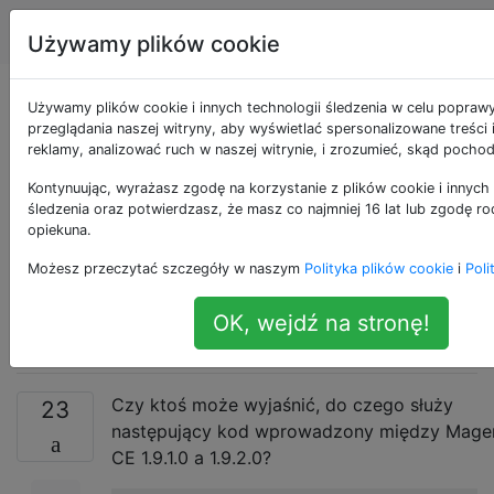
Magento
Tagi
Account
Używamy plików cookie
Problem
Używamy plików cookie i innych technologii śledzenia w celu popraw
przeglądania naszej witryny, aby wyświetlać spersonalizowane treści
reklamy, analizować ruch w naszej witrynie, i zrozumieć, skąd pochod
ImportExport z
Kontynuując, wyrażasz zgodę na korzystanie z plików cookie i innych 
nowym destruktorem
śledzenia oraz potwierdzasz, że masz co najmniej 16 lat lub zgodę ro
opiekuna.
Varien_Image_Adapte
Możesz przeczytać szczegóły w naszym
Polityka plików cookie
i
Poli
w 1.9.2.0
OK, wejdź na stronę!
Czy ktoś może wyjaśnić, do czego służy
23
następujący kod wprowadzony między Mage
CE 1.9.1.0 a 1.9.2.0?