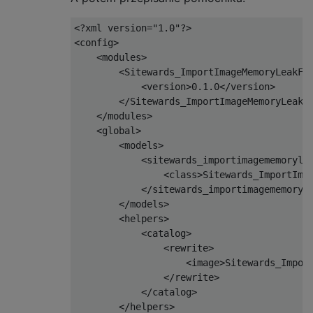
            $oAdapter
->
destruct
();
}
else
{
<?
xml version
=
"1.0"
?>
Mage
::
log
(
'Image can not be de
<config>
}
<modules>
}
<Sitewards_ImportImageMemoryLeakFi
}
<version>
0.1.0
</version>
</Sitewards_ImportImageMemoryLeakF
</modules>
<global>
<models>
<sitewards_importimagememoryle
<class>
Sitewards_ImportIma
</sitewards_importimagememoryl
</models>
<helpers>
<catalog>
<rewrite>
<image>
Sitewards_Impor
</rewrite>
</catalog>
</helpers>