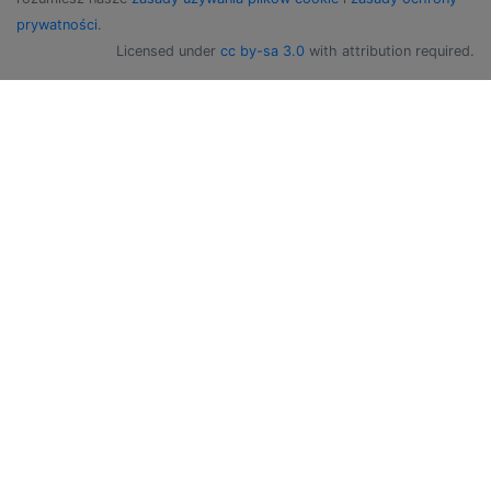
prywatności
.
Licensed under
cc by-sa 3.0
with attribution required.