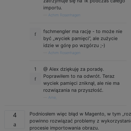
zatrzymuje się na 1k podczas całego
importu.
—
Achim Rosenhagen
fschmengler ma rację - to może nie
być „wyciek pamięci”, ale zużycie
idzie w górę po wzgórzu ;-)
—
Achim Rosenhagen
1
@ Alex dziękuję za poradę.
Poprawiłem to na odwrót. Teraz
wyciek pamięci zniknął, ale nie ma
rozwiązania na przyszłość.
—
Arne,
Podniosłem więc błąd w Magento, w tym „rozw
4
powinno rozwiązać problemy z wykorzystan
procesie importowania obrazu.