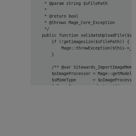
     * @param string $sFilePath

     *

     * @return bool

     * @throws Mage_Core_Exception

     */
public
function
 validateUploadFile
(
$sF
if
(!
getimagesize
(
$sFilePath
))
{
Mage
::
throwException
(
$this
->
__
}
/** @var Sitewards_ImportImageMemo
        $oImageProcessor 
=
Mage
::
getModel
(
        $sMimeType       
=
 $oImageProcesso
        $oImageProcessor
->
destruct
();
return
 $sMimeType 
!==
null
;
}
}