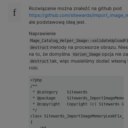
Rozwiązanie można znaleźć na github pod
https://github.com/sitewards/import_image_m
ale podstawową ideą jest.
Naprawienie
Mage_Catalog_Helper_Image::validateUploadF
metody na procesorze obrazu. Nies
destruct
na to, że domyślna
opcja nie za
Varien_Image
tak, więc musieliśmy dodać własną k
destruct
robi.
<?
/**

 * @category    Sitewards

 * @package     Sitewards_ImportImageMemory
 * @copyright   Copyright (c) Sitewards Gmb
 */
class
Sitewards_ImportImageMemoryLeakFix_M
{
/**
