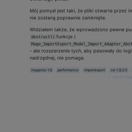
Mój pomysł jest taki, że pliki otwarte przez 
nie zostaną poprawnie zamknięte.
Widziałem także, że wprowadzono pewne pu
funkcje (
destruct()
Mage_ImportExport_Model_Import_Adapter_Abs
- ale rozszerzenie tych, aby pasowały do ​​logi
nadrzędnej, nie pomaga.
magento-1.9
performance
importexport
ce-1.9.2.0
—
Achim Ros