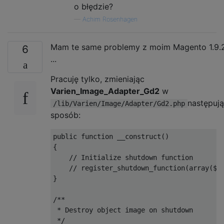
o błędzie?
—
Achim Rosenhagen
Mam te same problemy z moim Magento 1.9.
6
...
Pracuję tylko, zmieniając
Varien_Image_Adapter_Gd2
w
następuj
/lib/Varien/Image/Adapter/Gd2.php
sposób:
public
function
 __construct
()
{
// Initialize shutdown function
// register_shutdown_function(array($t
}
/**

 * Destroy object image on shutdown

 */