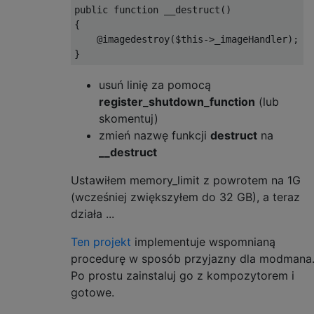
public
function
 __destruct
()
{
@imagedestroy
(
$this
->
_imageHandler
);
}
usuń linię za pomocą
register_shutdown_function
(lub
skomentuj)
zmień nazwę funkcji
destruct
na
__destruct
Ustawiłem memory_limit z powrotem na 1G
(wcześniej zwiększyłem do 32 GB), a teraz
działa ...
Ten projekt
implementuje wspomnianą
procedurę w sposób przyjazny dla modmana
Po prostu zainstaluj go z kompozytorem i
gotowe.