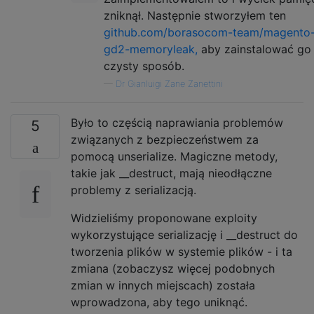
zniknął. Następnie stworzyłem ten
github.com/borasocom-team/magento
gd2-memoryleak,
aby zainstalować go
czysty sposób.
—
Dr Gianluigi Zane Zanettini
Było to częścią naprawiania problemów
5
związanych z bezpieczeństwem za
pomocą unserialize. Magiczne metody,
takie jak __destruct, mają nieodłączne
problemy z serializacją.
Widzieliśmy proponowane exploity
wykorzystujące serializację i __destruct do
tworzenia plików w systemie plików - i ta
zmiana (zobaczysz więcej podobnych
zmian w innych miejscach) została
wprowadzona, aby tego uniknąć.