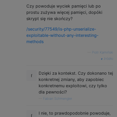
Czy powoduje wyciek pamięci lub po
prostu zużywa więcej pamięci, dopóki
skrypt się nie skończy?
/security/77549/is-php-unserialize-
exploitable-without-any-interesting-
methods
—
Piotr Kamiński
źródło
Dzięki za kontekst. Czy dokonano tej
konkretnej zmiany, aby zapobiec
konkretnemu exploitowi, czy tylko
dla pewności?
—
Fabian Schmengler
I nie, to prawdopodobnie powoduje,