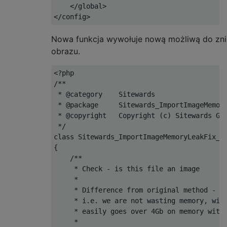
</global>
</config>
Nowa funkcja wywołuje nową możliwą do zni
obrazu.
<?
/**

 * @category    Sitewards

 * @package     Sitewards_ImportImageMemory
 * @copyright   Copyright (c) Sitewards Gmb
 */
class
Sitewards_ImportImageMemoryLeakFix_H
{
/**

     * Check - is this file an image

     *

     * Difference from original method - we
     * i.e. we are not wasting memory, with
     * easily goes over 4Gb on memory with 
     *
