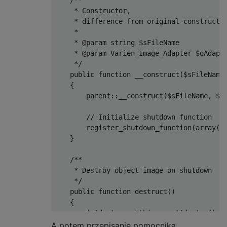
     * Constructor,

     * difference from original constructor
     *

     * @param string $sFileName

     * @param Varien_Image_Adapter $oAdapte
     */
public
function
 __construct
(
$sFileName
{
        parent
::
__construct
(
$sFileName
,
 $o
// Initialize shutdown function
        register_shutdown_function
(
array
(
$
}
/**

     * Destroy object image on shutdown

     */
public
function
 destruct
()
{
        $oAdapter 
=
 $this
->
_getAdapter
();
if
(
method_exists
(
$oAdapter
,
'dest
A potem przepisanie pomocnika.