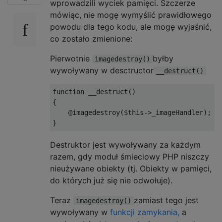
wprowadzili wyciek pamięci. Szczerze
mówiąc, nie mogę wymyślić prawidłowego
powodu dla tego kodu, ale mogę wyjaśnić,
co zostało zmienione:
Pierwotnie
byłby
imagedestroy()
wywoływany w desctructor
__destruct()
function
 __destruct
()
{
@imagedestroy
(
$this
->
_imageHandler
);
}
Destruktor jest wywoływany za każdym
razem, gdy moduł śmieciowy PHP niszczy
nieużywane obiekty (tj. Obiekty w pamięci,
do których już się nie odwołuje).
Teraz
zamiast tego jest
imagedestroy()
wywoływany w
funkcji zamykania,
a