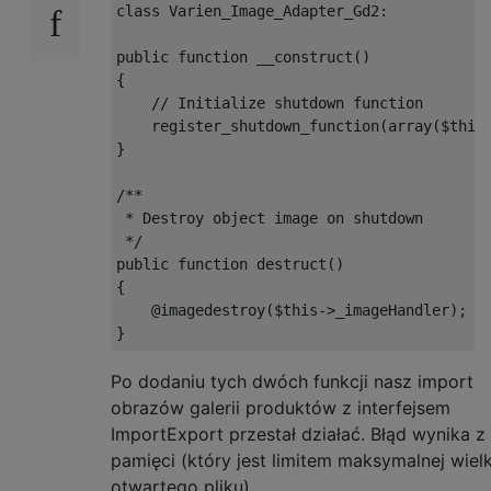
class
Varien_Image_Adapter_Gd2
:
public
function
 __construct
()
{
// Initialize shutdown function
    register_shutdown_function
(
array
(
$this
}
/**

 * Destroy object image on shutdown

 */
public
function
 destruct
()
{
@imagedestroy
(
$this
->
_imageHandler
);
}
Po dodaniu tych dwóch funkcji nasz import
obrazów galerii produktów z interfejsem
ImportExport przestał działać. Błąd wynika z 
pamięci (który jest limitem maksymalnej wiel
otwartego pliku).