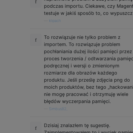
podczas importu. Ciekawe, czy Magen
testuje w jakiś sposób to, co wypuszc
—
klipach
To rozwiązuje nie tylko problem z
importem. To rozwiązuje problem
pochłaniania dużej ilości pamięci przez
proces tworzenia / odtwarzania pamięc
podręcznej i wersji o zmienionym
rozmiarze dla obrazów każdego
produktu. Jeśli prześlę zdjęcia png do
moich produktów, bez tego „hackowan
nie mogę pracować i otrzymuję wiele
błędów wyczerpania pamięci.
—
Simbus82,
Dzisiaj znalazłem tę sugestię.
Zaimplementowałem to i wyciek pamię