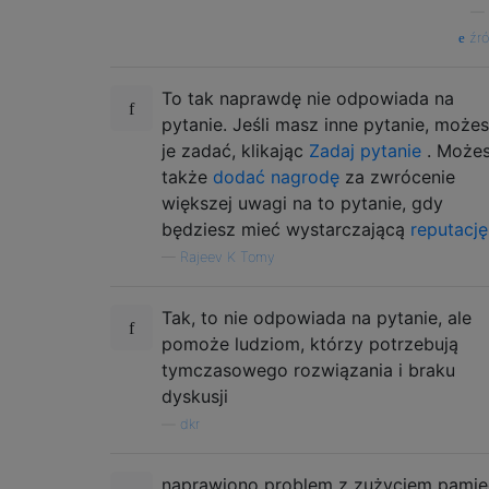
—
źró
To tak naprawdę nie odpowiada na
pytanie. Jeśli masz inne pytanie, może
je zadać, klikając
Zadaj pytanie
. Może
także
dodać nagrodę
za zwrócenie
większej uwagi na to pytanie, gdy
będziesz mieć wystarczającą
reputację
—
Rajeev K Tomy
Tak, to nie odpowiada na pytanie, ale
pomoże ludziom, którzy potrzebują
tymczasowego rozwiązania i braku
dyskusji
—
dkr
naprawiono problem z zużyciem pamię