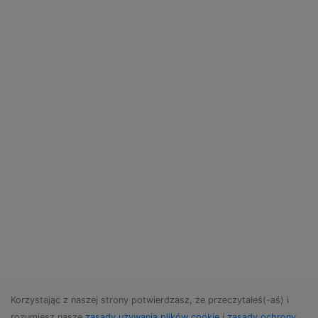
Korzystając z naszej strony potwierdzasz, że przeczytałeś(-aś) i
rozumiesz nasze
zasady używania plików cookie
i
zasady ochrony