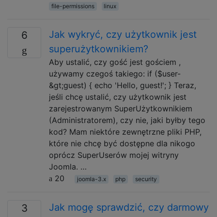
file-permissions
linux
Jak wykryć, czy użytkownik jest
6
superużytkownikiem?
Aby ustalić, czy gość jest gościem ,
używamy czegoś takiego: if ($user-
&gt;guest) { echo 'Hello, guest!'; } Teraz,
jeśli chcę ustalić, czy użytkownik jest
zarejestrowanym SuperUżytkownikiem
(Administratorem), czy nie, jaki byłby tego
kod? Mam niektóre zewnętrzne pliki PHP,
które nie chcę być dostępne dla nikogo
oprócz SuperUserów mojej witryny
Joomla. …
20
joomla-3.x
php
security
Jak mogę sprawdzić, czy darmowy
3