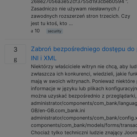
268e27056a3e52cf3755d193cbeb0594 ”.
Zasadniczo nie używam niesławnych /
zawodnych rozszerzeń stron trzecich. Czy
jest tu ktoś, kto …
10
security
Zabroń bezpośredniego dostępu do 
3
INI i XML
Niektórzy właściciele witryn nie chcą, aby lud
zwłaszcza ich konkurenci, wiedzieli, jakie fun
mają w swoich witrynach. Ponieważ niektóre
informacje w języku lub plikach konfiguracyj
można uzyskać bezpośrednio z przeglądarki,
administrator/components/com_bank/languag
GB/en-GB.com_bank.ini
administrator/components/com_bank/config.
components/com_bank/models/forms/transac
Chociaż tylko techniczni ludzie znający Joo