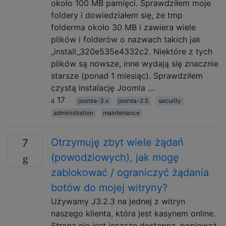
około 100 MB pamięci. Sprawdziłem moje
foldery i dowiedziałem się, że tmp
folderma około 30 MB i zawiera wiele
plików i folderów o nazwach takich jak
„install_320e535e4332c2. Niektóre z tych
plików są nowsze, inne wydają się znacznie
starsze (ponad 1 miesiąc). Sprawdziłem
czystą instalację Joomla …
17
joomla-3.x
joomla-2.5
security
administration
maintenance
Otrzymuję zbyt wiele żądań
7
(powodziowych), jak mogę
zablokować / ograniczyć żądania
botów do mojej witryny?
Używamy J3.2.3 na jednej z witryn
naszego klienta, która jest kasynem online.
Strona nie jest jeszcze dostępna, ponieważ