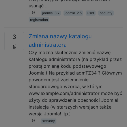
usunąć …
9
joomla-3.x
joomla-2.5
user
security
registration
Zmiana nazwy katalogu
3
administratora
Czy można skutecznie zmienić nazwę
katalogu administratora (na przykład przez
prostą zmianę kodu podstawowego
Joomla!) Na przykład admTZ34 ? Głównym
powodem jest zaciemnienie
standardowego wzorca, w którym
www.example.com/administrator może być
użyty do sprawdzenia obecności Joomla!
instalacja (w starszych wersjach także
wersja Joomla! itp.)
9
security