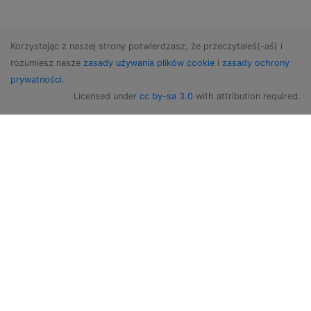
Korzystając z naszej strony potwierdzasz, że przeczytałeś(-aś) i
rozumiesz nasze
zasady używania plików cookie
i
zasady ochrony
prywatności
.
Licensed under
cc by-sa 3.0
with attribution required.