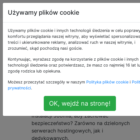
Joomla
Tagi
Account
Używamy plików cookie
Pytania otagowane
Używamy plików cookie i innych technologii śledzenia w celu popraw
komfortu przeglądania naszej witryny, aby wyświetlać spersonalizow
treści i ukierunkowane reklamy, analizować ruch w naszej witrynie, i
jako security
zrozumieć, skąd pochodzą nasi goście.
Kontynuując, wyrażasz zgodę na korzystanie z plików cookie i innych
Ten tag dotyczy pytań bezpieczeństwa związanych z
technologii śledzenia oraz potwierdzasz, że masz co najmniej 16 lat l
Joomla i kodowania rozszerzeń / szablonów w celu
zgodę rodzica lub opiekuna.
zapobiegania włamaniom.
Możesz przeczytać szczegóły w naszym
Polityka plików cookie
i
Poli
prywatności
.
Jak zabezpieczyć nową instalację
9
Joomla?
OK, wejdź na stronę!
Jakie działania należy podjąć po nowej
instalacji Joomla, aby zachować
bezpieczeństwo? Zarówno na dzielonych
serwerach hostingowych, jak i
dedykowanych.