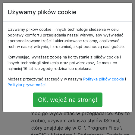
Systemy
Tagi
Używamy plików cookie
Informacji
Account
Geograficznej
Używamy plików cookie i innych technologii śledzenia w celu
poprawy komfortu przeglądania naszej witryny, aby wyświetlać
Pytania otagowane
spersonalizowane treści i ukierunkowane reklamy, analizować
ruch w naszej witrynie, i zrozumieć, skąd pochodzą nasi goście.
jako firefox
Kontynuując, wyrażasz zgodę na korzystanie z plików cookie i
innych technologii śledzenia oraz potwierdzasz, że masz co
najmniej 16 lat lub zgodę rodzica lub opiekuna.
Przekształć metadane w formacie
1
Możesz przeczytać szczegóły w naszym
Polityka plików cookie
i
xml na HTML
Polityka prywatności
.
Wyodrębniam metadane z tabeli SDE
GDB_UserMetadata. Teraz chcę
OK, wejdź na stronę!
przekształcić ten plik XML do HTML, aby
móc go wyświetlać w przeglądarce. Aby to
zrobić, używam arkusza stylów ISO.xsl,
który znajduje się w C: \ Program Files \