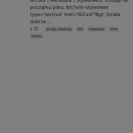
ArcGIS \ Metadata \ Stylesheets. Dodaję na
początku pliku: &lt;?xml-stylesheet
type='text/xsl' href='ISO.xsl'?&gt; Działa
dobrze …
12
arcgis-desktop
xml
metadata
html
firefox