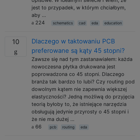
opisowe. W idealnym świecie i wiem, że
jest to przypadek, w którym chciałbym,
aby …
224
schematics
cad
eda
education
Dlaczego w taktowaniu PCB
10
preferowane są kąty 45 stopni?
Zawsze się nad tym zastanawiałem: każda
nowoczesna płytka drukowana jest
poprowadzona co 45 stopni. Dlaczego
branża tak bardzo to lubi? Czy routing pod
dowolnym kątem nie zapewnia większej
elastyczności? Jedną możliwą do przyjęcia
teorią byłoby to, że istniejące narzędzia
obsługują jedynie przyrosty o 45 stopni i
że nie ma dużej …
66
pcb
routing
eda