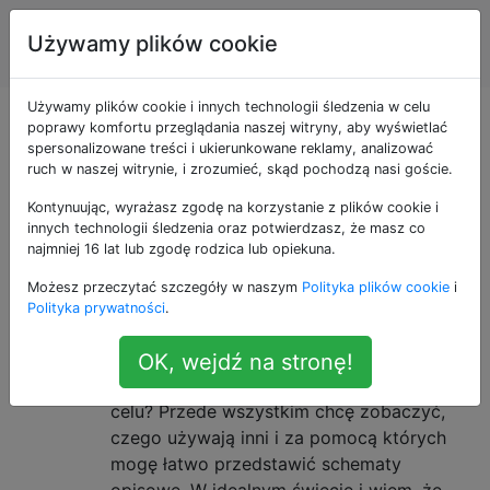
Inżynieria
Tagi
Używamy plików cookie
Account
elektryczna
Używamy plików cookie i innych technologii śledzenia w celu
Pytania otagowane
poprawy komfortu przeglądania naszej witryny, aby wyświetlać
spersonalizowane treści i ukierunkowane reklamy, analizować
ruch w naszej witrynie, i zrozumieć, skąd pochodzą nasi goście.
jako eda
Kontynuując, wyrażasz zgodę na korzystanie z plików cookie i
innych technologii śledzenia oraz potwierdzasz, że masz co
Dobre narzędzia do rysowania
28
najmniej 16 lat lub zgodę rodzica lub opiekuna.
schematów [zamknięte]
Możesz przeczytać szczegóły w naszym
Polityka plików cookie
i
Zamierzałem dodać trochę informacji do
Polityka prywatności
.
mojego postu poprzedniego dnia,
korzystając ze schematów i instrukcji.
OK, wejdź na stronę!
Jakie programy są wykorzystywane w tym
celu? Przede wszystkim chcę zobaczyć,
czego używają inni i za pomocą których
mogę łatwo przedstawić schematy