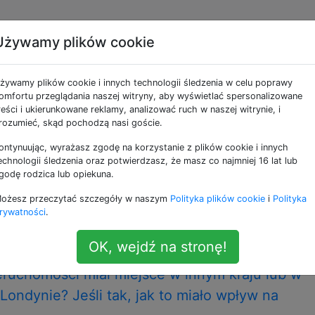
Używamy plików cookie
ne jako economic-bubb
żywamy plików cookie i innych technologii śledzenia w celu poprawy
omfortu przeglądania naszej witryny, aby wyświetlać spersonalizowane
ania domu taniej niż za to, jakie to miałoby
reści i ukierunkowane reklamy, analizować ruch w naszej witrynie, i
rozumieć, skąd pochodzą nasi goście.
tej na zasadach odpowiedzi i dziś używam Skandynawii jed
ontynuując, wyrażasz zgodę na korzystanie z plików cookie i innych
echnologii śledzenia oraz potwierdzasz, że masz co najmniej 16 lat lub
ariusza, o który pytam. Mieszkam w Skandynawii, gdzie c
godę rodzica lub opiekuna.
kowy już od ćwierć wieku. Gospodarstwa domowe są
ie. Głównie w postaci pożyczek mieszkaniowych. Jeśli bań
ożesz przeczytać szczegóły w naszym
Polityka plików cookie
i
Polityka
rywatności
.
ble
OK, wejdź na stronę!
ruchomości miał miejsce w innym kraju lub w
w Londynie? Jeśli tak, jak to miało wpływ na