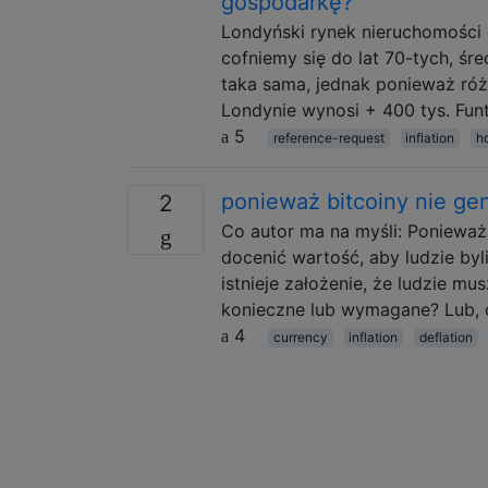
gospodarkę?
Londyński rynek nieruchomości 
cofniemy się do lat 70-tych, śre
taka sama, jednak ponieważ róż
Londynie wynosi + 400 tys. Funt
5
reference-request
inflation
h
ponieważ bitcoiny nie gen
2
Co autor ma na myśli: Ponieważ
docenić wartość, aby ludzie by
istnieje założenie, że ludzie m
konieczne lub wymagane? Lub, c
4
currency
inflation
deflation