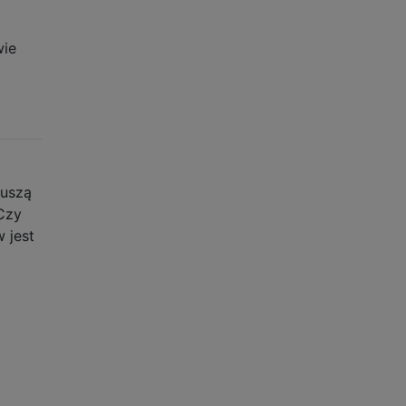
wie
muszą
Czy
 jest