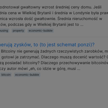
odnotował gwałtowny wzrost średniej ceny domu. Jeśli
dnia cena w Wielkiej Brytanii i średnia w Londynie była pra
nica wzrosła dość gwałtownie. Średnia nieruchomość w
ów, podczas gdy w Wielkiej Brytanii jest to …
ousing
property
economic-bubble
erują zysków, to (to jest schemat ponzi)?
 Bitcoiny nie generują żadnych rzeczywistych zarobków, 
li gotowi je zatrzymać. Dlaczego muszą docenić wartość? 
uszą posiadać bitcoiny? Dlaczego przechowywanie bitcoinów
zy autor mówi „eh, co idzie w górę, musi …
bitcoin
economic-bubble