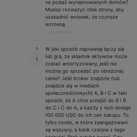
na podaż wynajmowanych domów?
Musisz rozważyć obie strony, aby
uzasadnić wniosek, że czynsze
wzrosną.
—
Adam Bailey
1
W jaki sposób naprawdę łączy się
lub gra, że ​​składnik aktywów może
zostać amortyzowany, jeśli nie
można go sprzedać po obniżonej
cenie? Jeśli broker znajdzie (lub
znajdzie się w mediach
społecznościowych) A, B i C w taki
sposób, że A chce przejść do B i B
do C i C do A, a każdy z nich dodaje
100 000 USD do ich cen zakupu. To
tylko rondo, w które zaangażowani
są wszyscy, a bank czerpie z tego
korzyści. Brak ryzyka awarii. Czy