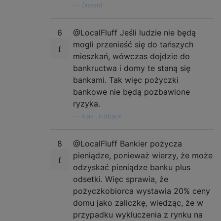
—
Giskard
6
@LocalFluff Jeśli ludzie nie będą
mogli przenieść się do tańszych
mieszkań, wówczas dojdzie do
bankructwa i domy te staną się
bankami. Tak więc pożyczki
bankowe nie będą pozbawione
ryzyka.
—
Klas Lindbäck
8
@LocalFluff Bankier pożycza
pieniądze, ponieważ wierzy, że może
odzyskać pieniądze banku plus
odsetki. Więc sprawia, że ​​
pożyczkobiorca wystawia 20% ceny
domu jako zaliczkę, wiedząc, że w
przypadku wykluczenia z rynku na