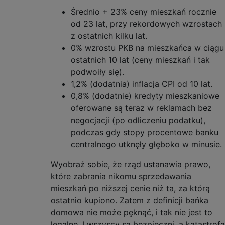
Średnio + 23% ceny mieszkań rocznie
od 23 lat, przy rekordowych wzrostach
z ostatnich kilku lat.
0% wzrostu PKB na mieszkańca w ciągu
ostatnich 10 lat (ceny mieszkań i tak
podwoiły się).
1,2% (dodatnia) inflacja CPI od 10 lat.
0,8% (dodatnie) kredyty mieszkaniowe
oferowane są teraz w reklamach bez
negocjacji (po odliczeniu podatku),
podczas gdy stopy procentowe banku
centralnego utknęły głęboko w minusie.
Wyobraź sobie, że rząd ustanawia prawo,
które zabrania nikomu sprzedawania
mieszkań po niższej cenie niż ta, za którą
ostatnio kupiono. Zatem z definicji bańka
domowa nie może pęknąć, i tak nie jest to
legalne. I wszyscy są bezpieczni, a katastrofa