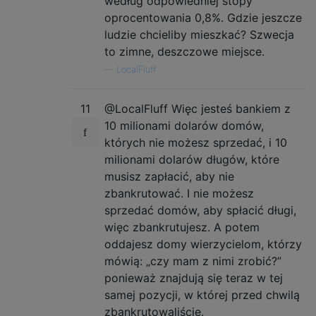
według odpowiedniej stopy
oprocentowania 0,8%. Gdzie jeszcze
ludzie chcieliby mieszkać? Szwecja
to zimne, deszczowe miejsce.
—
LocalFluff
11
@LocalFluff Więc jesteś bankiem z
10 milionami
dolarów
domów,
których nie możesz sprzedać, i 10
milionami
dolarów
długów, które
musisz zapłacić, aby nie
zbankrutować. I nie możesz
sprzedać domów, aby spłacić długi,
więc zbankrutujesz. A potem
oddajesz domy wierzycielom, którzy
mówią: „czy mam z nimi zrobić?”
ponieważ znajdują się teraz w tej
samej pozycji, w której przed chwilą
zbankrutowaliście.