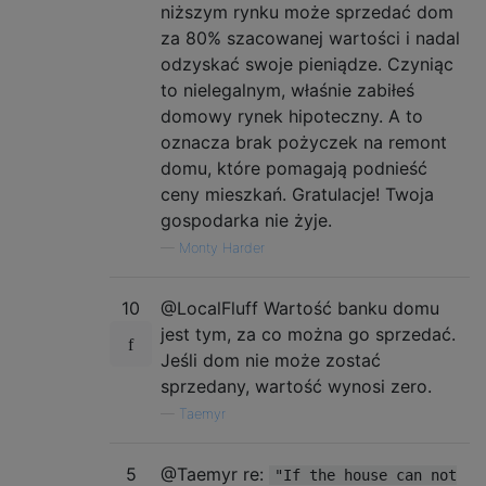
niższym rynku może sprzedać dom
za 80% szacowanej wartości i nadal
odzyskać swoje pieniądze. Czyniąc
to nielegalnym, właśnie zabiłeś
domowy rynek hipoteczny. A to
oznacza brak pożyczek na remont
domu, które pomagają podnieść
ceny mieszkań. Gratulacje! Twoja
gospodarka nie żyje.
—
Monty Harder
10
@LocalFluff Wartość banku domu
jest tym, za co można go sprzedać.
Jeśli dom nie może zostać
sprzedany, wartość wynosi zero.
—
Taemyr
5
@Taemyr re:
"If the house can not