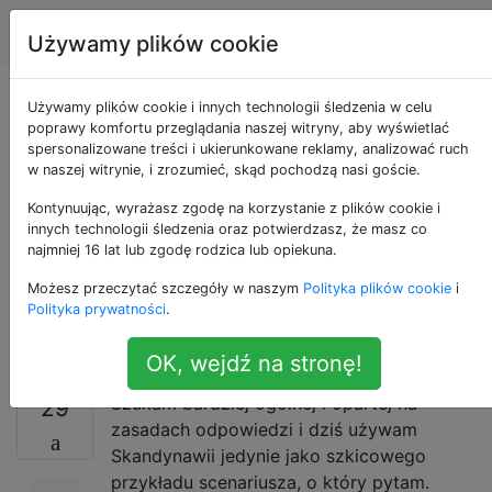
Ekonomia
Tagi
Account
Używamy plików cookie
Prawo zakazujące
Używamy plików cookie i innych technologii śledzenia w celu
poprawy komfortu przeglądania naszej witryny, aby wyświetlać
spersonalizowane treści i ukierunkowane reklamy, analizować ruch
sprzedawania domu
w naszej witrynie, i zrozumieć, skąd pochodzą nasi goście.
taniej niż za to, jakie
Kontynuując, wyrażasz zgodę na korzystanie z plików cookie i
innych technologii śledzenia oraz potwierdzasz, że masz co
najmniej 16 lat lub zgodę rodzica lub opiekuna.
to miałoby
Możesz przeczytać szczegóły w naszym
Polityka plików cookie
i
konsekwencje?
Polityka prywatności
.
OK, wejdź na stronę!
Szukam bardziej ogólnej i opartej na
29
zasadach odpowiedzi i dziś używam
Skandynawii jedynie jako szkicowego
przykładu scenariusza, o który pytam.