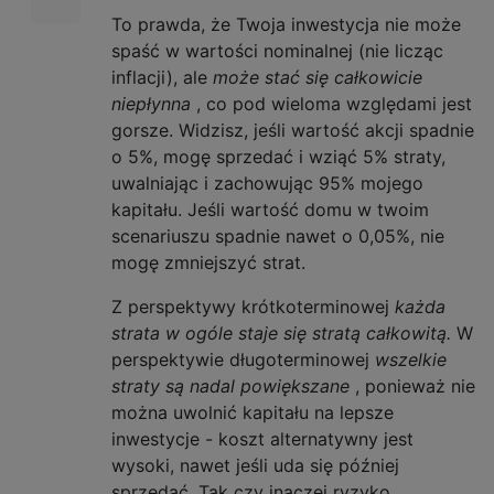
To prawda, że ​​Twoja inwestycja nie może
spaść w wartości nominalnej (nie licząc
inflacji), ale
może stać się całkowicie
niepłynna
, co pod wieloma względami jest
gorsze. Widzisz, jeśli wartość akcji spadnie
o 5%, mogę sprzedać i wziąć 5% straty,
uwalniając i zachowując 95% mojego
kapitału. Jeśli wartość domu w twoim
scenariuszu spadnie nawet o 0,05%, nie
mogę zmniejszyć strat.
Z perspektywy krótkoterminowej
każda
strata w ogóle staje się stratą całkowitą.
W
perspektywie długoterminowej
wszelkie
straty są nadal powiększane
, ponieważ nie
można uwolnić kapitału na lepsze
inwestycje - koszt alternatywny jest
wysoki, nawet jeśli uda się później
sprzedać. Tak czy inaczej ryzyko