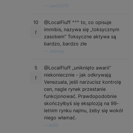
—
user253751
10
@LocalFluff ^^^ to, co opisuje
immibis, nazywa się „toksycznym
zasobem” Toksyczne aktywa są
bardzo, bardzo złe
—
Jeutnarg
5
@LocalFluff „uniknięto awarii”
niekoniecznie - jak odkrywają
Venezuala, jeśli narzucisz kontrolę
cen, nagle rynek przestanie
funkcjonować. Prawdopodobnie
skończyłbyś się eksplozją na 99-
letnim rynku najmu, żeby się wokół
niego włamać.
—
pjc50