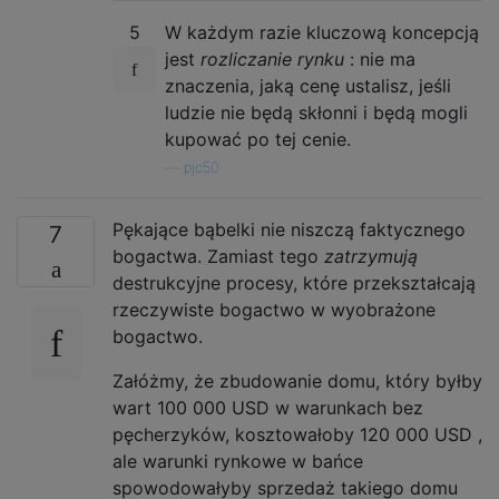
5
W każdym razie kluczową koncepcją
jest
rozliczanie rynku
: nie ma
znaczenia, jaką cenę ustalisz, jeśli
ludzie nie będą skłonni i będą mogli
kupować po tej cenie.
—
pjc50
Pękające bąbelki nie niszczą faktycznego
7
bogactwa. Zamiast tego
zatrzymują
destrukcyjne procesy, które przekształcają
rzeczywiste bogactwo w wyobrażone
bogactwo.
Załóżmy, że zbudowanie domu, który byłby
wart 100 000
USD
w warunkach bez
pęcherzyków, kosztowałoby 120 000
USD
,
ale warunki rynkowe w bańce
spowodowałyby sprzedaż takiego domu