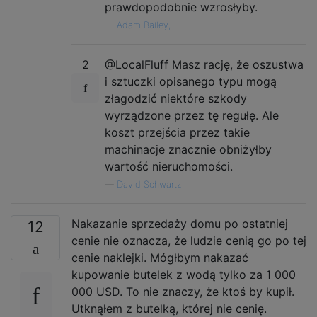
prawdopodobnie wzrosłyby.
—
Adam Bailey,
2
@LocalFluff Masz rację, że oszustwa
i sztuczki opisanego typu mogą
złagodzić niektóre szkody
wyrządzone przez tę regułę. Ale
koszt przejścia przez takie
machinacje znacznie obniżyłby
wartość nieruchomości.
—
David Schwartz
Nakazanie sprzedaży domu po ostatniej
12
cenie nie oznacza, że ​​ludzie cenią go po tej
cenie naklejki. Mógłbym nakazać
kupowanie butelek z wodą tylko za 1 000
000 USD. To nie znaczy, że ktoś by kupił.
Utknąłem z butelką, której nie cenię.