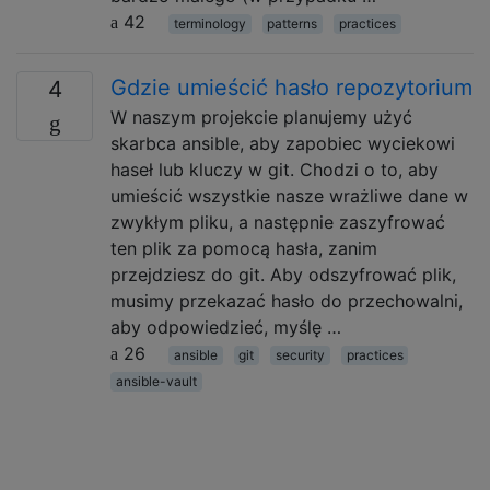
42
terminology
patterns
practices
Gdzie umieścić hasło repozytorium
4
W naszym projekcie planujemy użyć
skarbca ansible, aby zapobiec wyciekowi
haseł lub kluczy w git. Chodzi o to, aby
umieścić wszystkie nasze wrażliwe dane w
zwykłym pliku, a następnie zaszyfrować
ten plik za pomocą hasła, zanim
przejdziesz do git. Aby odszyfrować plik,
musimy przekazać hasło do przechowalni,
aby odpowiedzieć, myślę …
26
ansible
git
security
practices
ansible-vault