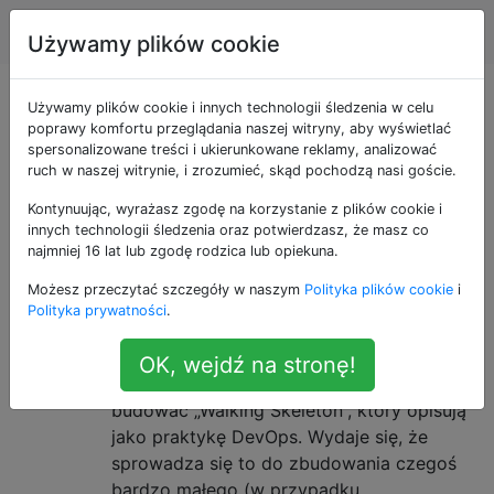
DevOps
Tagi
Account
Używamy plików cookie
Pytania otagowane
Używamy plików cookie i innych technologii śledzenia w celu
poprawy komfortu przeglądania naszej witryny, aby wyświetlać
spersonalizowane treści i ukierunkowane reklamy, analizować
jako practices
ruch w naszej witrynie, i zrozumieć, skąd pochodzą nasi goście.
Kontynuując, wyrażasz zgodę na korzystanie z plików cookie i
Co to jest „chodzący szkielet”?
1
innych technologii śledzenia oraz potwierdzasz, że masz co
Jeden z moich zwinnych zespołów
najmniej 16 lat lub zgodę rodzica lub opiekuna.
zastosował ciekawe podejście na
Możesz przeczytać szczegóły w naszym
Polityka plików cookie
i
wczesnych etapach projektu. Zamiast
Polityka prywatności
.
rozpocząć projekt od Sprint 0, w którym
konfigurują infrastrukturę kodu i decydują
OK, wejdź na stronę!
o architekturze rozwiązania, zaczęli
budować „Walking Skeleton”, który opisują
jako praktykę DevOps. Wydaje się, że
sprowadza się to do zbudowania czegoś
bardzo małego (w przypadku …