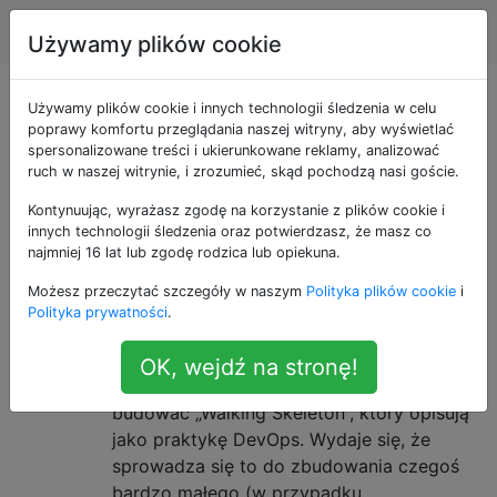
DevOps
Tagi
Account
Używamy plików cookie
Pytania otagowane
Używamy plików cookie i innych technologii śledzenia w celu
poprawy komfortu przeglądania naszej witryny, aby wyświetlać
spersonalizowane treści i ukierunkowane reklamy, analizować
jako patterns
ruch w naszej witrynie, i zrozumieć, skąd pochodzą nasi goście.
Kontynuując, wyrażasz zgodę na korzystanie z plików cookie i
Co to jest „chodzący szkielet”?
1
innych technologii śledzenia oraz potwierdzasz, że masz co
Jeden z moich zwinnych zespołów
najmniej 16 lat lub zgodę rodzica lub opiekuna.
zastosował ciekawe podejście na
Możesz przeczytać szczegóły w naszym
Polityka plików cookie
i
wczesnych etapach projektu. Zamiast
Polityka prywatności
.
rozpocząć projekt od Sprint 0, w którym
konfigurują infrastrukturę kodu i decydują
OK, wejdź na stronę!
o architekturze rozwiązania, zaczęli
budować „Walking Skeleton”, który opisują
jako praktykę DevOps. Wydaje się, że
sprowadza się to do zbudowania czegoś
bardzo małego (w przypadku …