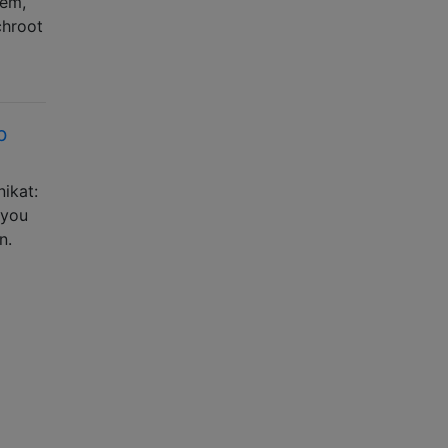
iem,
chroot
b
ikat:
 you
n.