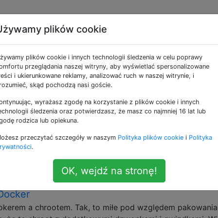
Używamy plików cookie
e jako linux
żywamy plików cookie i innych technologii śledzenia w celu poprawy
omfortu przeglądania naszej witryny, aby wyświetlać spersonalizowane
wą zadań Jenkins i konfiguracji master?
reści i ukierunkowane reklamy, analizować ruch w naszej witrynie, i
rozumieć, skąd pochodzą nasi goście.
ową wszystkich zadań Jenkins i plików konfiguracyjnych.
ontynuując, wyrażasz zgodę na korzystanie z plików cookie i innych
echnologii śledzenia oraz potwierdzasz, że masz co najmniej 16 lat lub
godę rodzica lub opiekuna.
ożesz przeczytać szczegóły w naszym
Polityka plików cookie
i
Polityka
uguje Jenkins?
rywatności
.
i SVN. Jakie inne narzędzia SCM obsługuje Jenkins?
linux
scm
OK, wejdź na stronę!
Docker
okerem a chrootem. Tak, to miłe pod względem pakowania