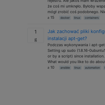
rejestru. Ale jakoś mam wrażen
że coś mi umknęło. Byłoby wspa
mógł zrobić coś podobnego. Ni
15
docker
linux
containers
Jak zachować pliki konfig
1
instalacji apt-get?
Podczas wykonywania i apt-get
Setting up sudo (1.8.16-0ubuntu1
or by a script) since installati
What would you like to do about
10
ansible
linux
automation