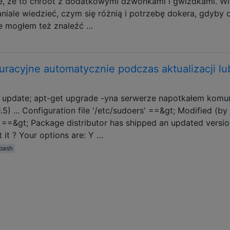
ie, że to chroot z dodatkowymi dzwonkami i gwizdkami. W
niale wiedzieć, czym się różnią i potrzebę dokera, gdyby 
e mogłem też znaleźć …
uracyjne automatycznie podczas aktualizacji lu
 update; apt-get upgrade -yna serwerze napotkałem komun
.5) ... Configuration file '/etc/sudoers' ==&gt; Modified (by
on. ==&gt; Package distributor has shipped an updated versio
 it ? Your options are: Y …
bash