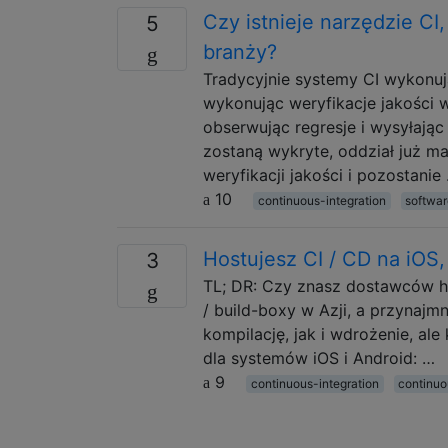
Czy istnieje narzędzie CI,
5
branży?
Tradycyjnie systemy CI wykonuj
wykonując weryfikacje jakości w
obserwując regresje i wysyłając
zostaną wykryte, oddział już m
weryfikacji jakości i pozostanie
10
continuous-integration
softwa
Hostujesz CI / CD na iOS
3
TL; DR: Czy znasz dostawców h
/ build-boxy w Azji, a przynajm
kompilację, jak i wdrożenie, al
dla systemów iOS i Android: …
9
continuous-integration
continu