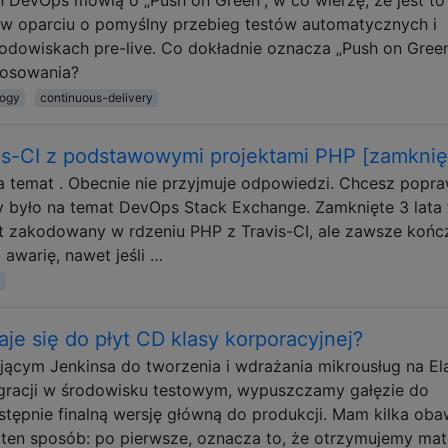
 w oparciu o pomyślny przebieg testów automatycznych i
odowiskach pre-live. Co dokładnie oznacza „Push on Green
tosowania?
logy
continuous-delivery
vis-CI z podstawowymi projektami PHP [zamknię
na temat . Obecnie nie przyjmuje odpowiedzi. Chcesz popra
by było na temat DevOps Stack Exchange. Zamknięte 3 lata 
t zakodowany w rdzeniu PHP z Travis-CI, ale zawsze kończ
awarię, nawet jeśli …
i
aje się do płyt CD klasy korporacyjnej?
jącym Jenkinsa do tworzenia i wdrażania mikrousług na Ela
egracji w środowisku testowym, wypuszczamy gałęzie do
ępnie finalną wersję główną do produkcji. Mam kilka oba
ten sposób: po pierwsze, oznacza to, że otrzymujemy mat