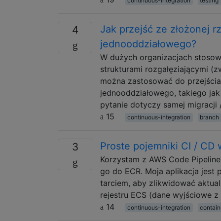
continuous-integration
testing
Jak przejść ze złożonej r
4
jednooddziałowego?
W dużych organizacjach stosow
strukturami rozgałęziającymi (zw
można zastosować do przejścia 
jednooddziałowego, takiego jak
pytanie dotyczy samej migracji /
15
continuous-integration
branch
Proste pojemniki CI / CD
3
Korzystam z AWS Code Pipeline
go do ECR. Moja aplikacja jest
tarciem, aby zlikwidować aktua
rejestru ECS (dane wyjściowe z 
14
continuous-integration
contain