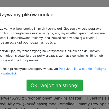
Używamy plików cookie
e jako continuous-inte
żywamy plików cookie i innych technologii śledzenia w celu poprawy
omfortu przeglądania naszej witryny, aby wyświetlać spersonalizowane
 scalania kopii kodu roboczego programisty do udostępnion
reści i ukierunkowane reklamy, analizować ruch w naszej witrynie, i
 przypadku pytań dotyczących konkretnego systemu CI, taki
rozumieć, skąd pochodzą nasi goście.
ontynuując, wyrażasz zgodę na korzystanie z plików cookie i innych
echnologii śledzenia oraz potwierdzasz, że masz co najmniej 16 lat lub
 DevOps a automatyzacją?
godę rodzica lub opiekuna.
Ops, chodzi głównie o automatyzację takich rzeczy, jak
ożesz przeczytać szczegóły w naszym
Polityka plików cookie
i
Polityka
y się automatyzacja, a zaczyna DevOps?
rywatności
.
ology
automation
OK, wejdź na stronę!
 Jenkinsa?
erwer AWS z uruchomionym Jenkins Master + 1 Jenkins sl
ięcej Aby zwiększyć naszą moc kompilacji, mamy trzy opcje