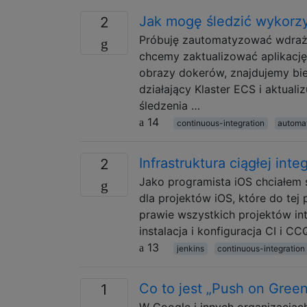
Jak mogę śledzić wykorz
2
Próbuję zautomatyzować wdrażani
chcemy zaktualizować aplikac
obrazy dokerów, znajdujemy bie
działający Klaster ECS i aktuali
śledzenia …
14
continuous-integration
automa
Infrastruktura ciągłej inte
2
Jako programista iOS chciałem 
dla projektów iOS, które do te
prawie wszystkich projektów in
instalacja i konfiguracja CI i C
13
jenkins
continuous-integration
Co to jest „Push on Gree
1
W Google i innych organizacjac