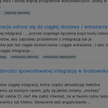
cję AWS i dodaj więcej programów wykonawczych. Skaluj w 
…
capacity-planning
gracja odnosi się do ciągłej dostawy / wdrażania
łej integracji : ... proces częstego łączenia kopii kodu rob
dów, aby zapobiec problemom z integracją lub je
e jest też ciągłe dostarczanie i ciągłe wdrażanie , i tam c
ciągła integracja …
ology
continuous-delivery
continuous-deployment
tabilności spowodowanej integracją w środowisk
w ciągłej integracji, które często aktualizują niektóre
emu za każdym razem, gdy są jakieś zmiany, „możesz”
ść celów CI, nie? Ale załóż również, że w twoim cyklu te
rownicy lub klienci. Sensowne jest angażowanie …