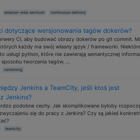
amazon-web-services
continuous-delivery
yki dotyczące wersjonowania tagów dokerów?
erwery CI, aby budować obrazy dokerów po git commit. 
których każdy ma swój własny język / frameworki. Niektór
 to usługi python, które nie zawierają semantycznej informa
zy sposobu tworzenia tagów, …
versioning
iędzy Jenkins a TeamCity, jeśli ktoś jest
z Jenkins?
bardzo podobne cechy. Jak skomplikowane byłoby rozpocz
zwyczajeniu się do pracy z Jenkins? Czy są jakieś konkret
tać?
teamcity