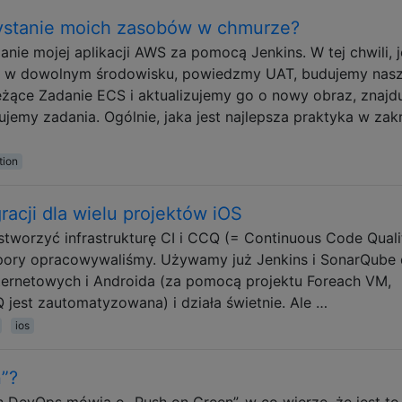
ystanie moich zasobów w chmurze?
e mojej aplikacji AWS za pomocą Jenkins. W tej chwili, je
ję w dowolnym środowisku, powiedzmy UAT, budujemy nas
żące Zadanie ECS i aktualizujemy go o nowy obraz, znajd
zujemy zadania. Ogólnie, jaka jest najlepsza praktyka w zak
tion
gracji dla wielu projektów iOS
stworzyć infrastrukturę CI i CCQ (= Continuous Code Quali
j pory opracowywaliśmy. Używamy już Jenkins i SonarQube
ternetowych i Androida (za pomocą projektu Foreach VM,
CQ jest zautomatyzowana) i działa świetnie. Ale …
ios
n”?
h DevOps mówią o „Push on Green”, w co wierzę, że jest to