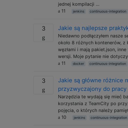
jednej kompilacji …
11
jenkins
continuous-integration
Jakie są najlepsze prakt
3
Niedawno podłączyłem nasze s
około 8 różnych kontenerów, z 
węzłami i mają pakiet.json, inne
wersji. Moje pytanie nie dotyc
11
docker
continuous-integration
Jakie są główne różnice m
3
przyzwyczajony do pracy 
Narzędzia te wydają się mieć 
korzystania z TeamCity po przy
pojęcia, o których należy pamię
10
jenkins
continuous-integration