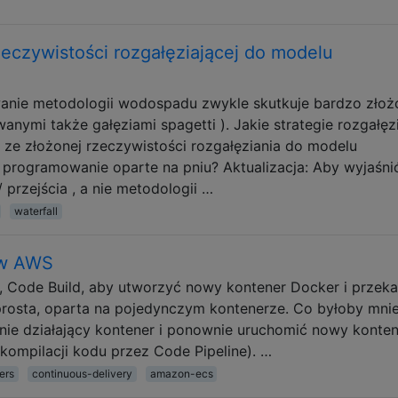
zeczywistości rozgałęziającej do modelu
anie metodologii wodospadu zwykle skutkuje bardzo zło
anymi także gałęziami spagetti ). Jakie strategie rozgałęz
ze złożonej rzeczywistości rozgałęziania do modelu
 programowanie oparte na pniu? Aktualizacja: Aby wyjaśni
 przejścia , a nie metodologii …
waterfall
 w AWS
, Code Build, aby utworzyć nowy kontener Docker i przek
 prosta, oparta na pojedynczym kontenerze. Co byłoby mni
lnie działający kontener i ponownie uruchomić nowy konten
kompilacji kodu przez Code Pipeline). …
ers
continuous-delivery
amazon-ecs