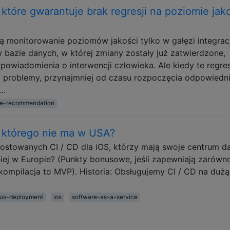
 które gwarantuje brak regresji na poziomie jak
ą monitorowanie poziomów jakości tylko w gałęzi integracj
 bazie danych, w której zmiany zostały już zatwierdzone,
 powiadomienia o interwencji człowieka. Ale kiedy te regre
a problemy, przynajmniej od czasu rozpoczęcia odpowiedni
 …
re-recommendation
, którego nie ma w USA?
ostowanych CI / CD dla iOS, którzy mają swoje centrum d
niej w Europie? (Punkty bonusowe, jeśli zapewniają zarówn
e kompilacja to MVP). Historia: Obsługujemy CI / CD na dużą
ous-deployment
ios
software-as-a-service