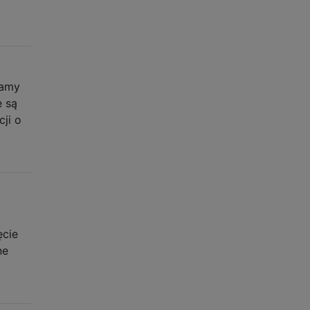
Mamy
e są
cji o
ęcie
ne