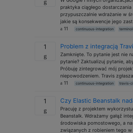
praktyka ciągłego dostarczania
przypuszczalnie wdrażanie w śr
jakie są konsekwencje jego zas
11
continuous-integration
termino
Problem z integracją Tra
1
Zamknięte. To pytanie jest nie 
pytanie? Zaktualizuj pytanie, a
Próbuję zintegrować mój projek
niepowodzeniem. Travis zgłasza 
11
continuous-integration
travis-c
Czy Elastic Beanstalk nad
1
Pracuję z projektem wykorzystu
Beanstalk. Wdrażamy gałąź int
środowiska pomostowego, a nast
związanych z robieniem tego w 