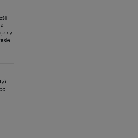
śli
ze
ujemy
resie
ty)
 do