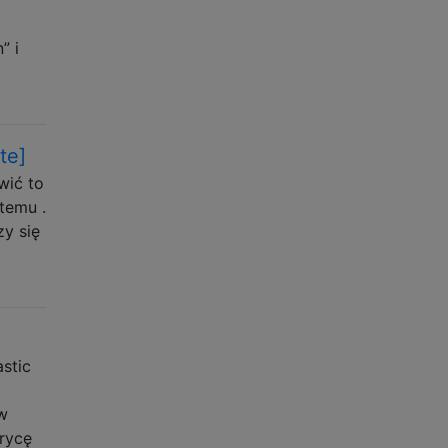
” i
te]
wić to
temu .
y się
stic
w
rycę