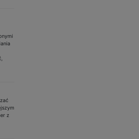
żonymi
iania
ć,
azać
ejszym
er z