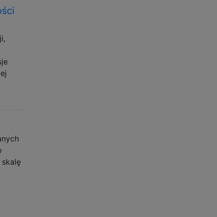
ości
i,
sje
ej
anych
o
 skalę