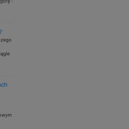
górę :
?
oczego
iągle
ach
stowym