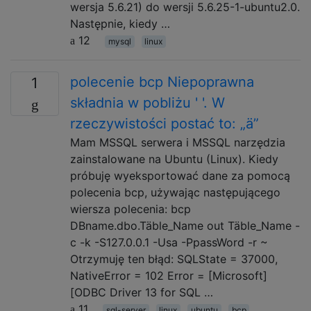
wersja 5.6.21) do wersji 5.6.25-1-ubuntu2.0.
Następnie, kiedy …
12
mysql
linux
polecenie bcp Niepoprawna
1
składnia w pobliżu ' '. W
rzeczywistości postać to: „ä”
Mam MSSQL serwera i MSSQL narzędzia
zainstalowane na Ubuntu (Linux). Kiedy
próbuję wyeksportować dane za pomocą
polecenia bcp, używając następującego
wiersza polecenia: bcp
DBname.dbo.Täble_Name out Täble_Name -
c -k -S127.0.0.1 -Usa -PpassWord -r ~
Otrzymuję ten błąd: SQLState = 37000,
NativeError = 102 Error = [Microsoft]
[ODBC Driver 13 for SQL …
11
sql-server
linux
ubuntu
bcp