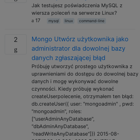
Jak testujesz poświadczenia MySQL z
wiersza poleceń na serwerze Linux?
17
mysql
linux
command-line
Mongo Utwórz użytkownika jako
2
administrator dla dowolnej bazy
danych zgłaszającej błąd
Próbuję utworzyć prostego użytkownika z
uprawnieniami do dostępu do dowolnej bazy
danych i mogę wykonywać dowolne
czynności. Kiedy próbuję wykonać
createUserpolecenie, otrzymałem ten błąd:
db.createUser({ user: "mongoadmin" , pwd:
"mongoadmin", roles:
["userAdminAnyDatabase",
"dbAdminAnyDatabase",
"readWriteAnyDatabase"]}) 2015-08-