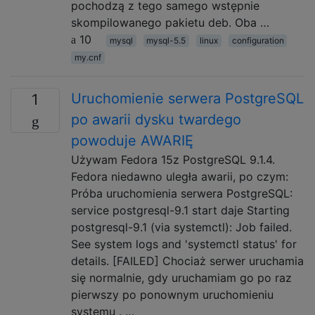
pochodzą z tego samego wstępnie
skompilowanego pakietu deb. Oba …
10
mysql
mysql-5.5
linux
configuration
my.cnf
Uruchomienie serwera PostgreSQL
1
po awarii dysku twardego
powoduje AWARIĘ
Używam Fedora 15z PostgreSQL 9.1.4.
Fedora niedawno uległa awarii, po czym:
Próba uruchomienia serwera PostgreSQL:
service postgresql-9.1 start daje Starting
postgresql-9.1 (via systemctl): Job failed.
See system logs and 'systemctl status' for
details. [FAILED] Chociaż serwer uruchamia
się normalnie, gdy uruchamiam go po raz
pierwszy po ponownym uruchomieniu
systemu . …