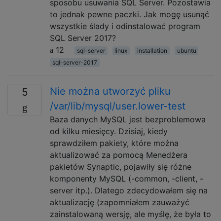
sposobu usuwania SQL Server. Pozostawia
to jednak pewne paczki. Jak mogę usunąć
wszystkie ślady i odinstalować program
SQL Server 2017?
12
sql-server
linux
installation
ubuntu
sql-server-2017
Nie można utworzyć pliku
5
/var/lib/mysql/user.lower-test
Baza danych MySQL jest bezproblemowa
od kilku miesięcy. Dzisiaj, kiedy
sprawdziłem pakiety, które można
aktualizować za pomocą Menedżera
pakietów Synaptic, pojawiły się różne
komponenty MySQL (-common, -client, -
server itp.). Dlatego zdecydowałem się na
aktualizację (zapomniałem zauważyć
zainstalowaną wersję, ale myślę, że była to