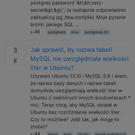
postgres password '&lt;&lt;very-
secret&gt;&gt;'; (a następnie odpowiednio
zaktualizuj pg_hba.confplik) Moje pytanie
brzmi: jakiego SQL …
46
postgresql
linux
postgresql-9.1
Jak sprawić, by nazwa tabeli
3
MySQL nie uwzględniała wielkości
liter w Ubuntu?
Używam Ubuntu 13.10 i MySQL 5.6 i wiem,
że nazwa bazy danych i nazwa tabeli
domyślnie uwzględniają wielkość liter w
Ubuntu (i niektórych innych środowiskach *
nix). Teraz chcę, aby MySQL działał w
Ubuntu bez rozróżniania wielkości liter .
Czy to możliwe? Jeśli tak, jak mogę to
zrobić?
44
mysql
linux
ubuntu
mysql-workbench