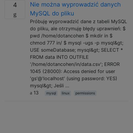
Nie można wyprowadzić danych
4
MySQL do pliku
Próbuję wyprowadzić dane z tabeli MySQL
do pliku, ale otrzymuję błędy uprawnień: $
pwd /home/dotancohen $ mkdir in $
chmod 777 in/ $ mysql -ugs -p mysql&gt;
USE someDatabase; mysql&gt; SELECT *
FROM data INTO OUTFILE
'/home/dotancohen/in/data.csv'; ERROR
1045 (28000): Access denied for user
'gs'@'localhost' (using password: YES)
mysql&gt; Jeśli …
13
mysql
linux
permissions