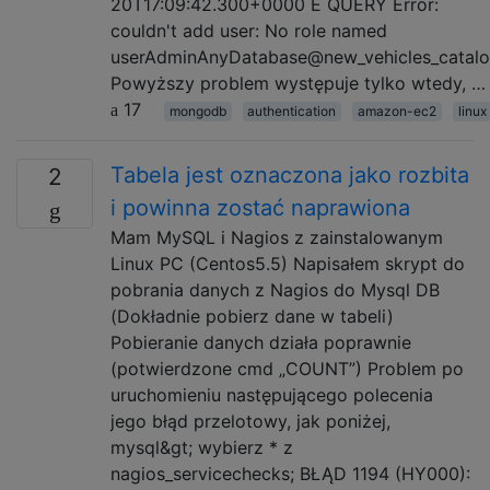
20T17:09:42.300+0000 E QUERY Error:
couldn't add user: No role named
userAdminAnyDatabase@new_vehicles_catal
Powyższy problem występuje tylko wtedy, …
17
mongodb
authentication
amazon-ec2
linux
Tabela jest oznaczona jako rozbita
2
i powinna zostać naprawiona
Mam MySQL i Nagios z zainstalowanym
Linux PC (Centos5.5) Napisałem skrypt do
pobrania danych z Nagios do Mysql DB
(Dokładnie pobierz dane w tabeli)
Pobieranie danych działa poprawnie
(potwierdzone cmd „COUNT”) Problem po
uruchomieniu następującego polecenia
jego błąd przelotowy, jak poniżej,
mysql&gt; wybierz * z
nagios_servicechecks; BŁĄD 1194 (HY000):