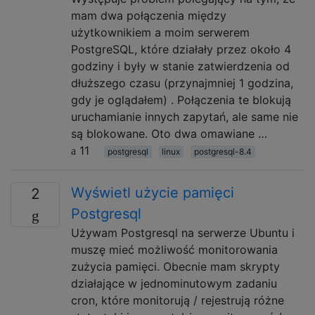
mam dwa połączenia między
użytkownikiem a moim serwerem
PostgreSQL, które działały przez około 4
godziny i były w stanie zatwierdzenia od
dłuższego czasu (przynajmniej 1 godzina,
gdy je oglądałem) . Połączenia te blokują
uruchamianie innych zapytań, ale same nie
są blokowane. Oto dwa omawiane …
11
postgresql
linux
postgresql-8.4
Wyświetl użycie pamięci
2
Postgresql
Używam Postgresql na serwerze Ubuntu i
muszę mieć możliwość monitorowania
zużycia pamięci. Obecnie mam skrypty
działające w jednominutowym zadaniu
cron, które monitorują / rejestrują różne