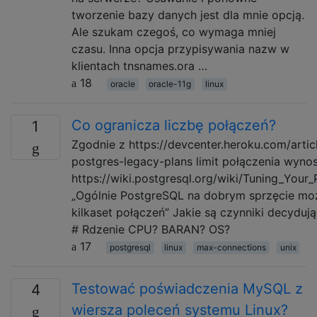
tworzenie bazy danych jest dla mnie opcją.
Ale szukam czegoś, co wymaga mniej
czasu. Inna opcja przypisywania nazw w
klientach tnsnames.ora …
18
oracle
oracle-11g
linux
Co ogranicza liczbę połączeń?
1
Zgodnie z https://devcenter.heroku.com/artic
postgres-legacy-plans limit połączenia wyno
https://wiki.postgresql.org/wiki/Tuning_Your
„Ogólnie PostgreSQL na dobrym sprzęcie mo
kilkaset połączeń” Jakie są czynniki decydują
# Rdzenie CPU? BARAN? OS?
17
postgresql
linux
max-connections
unix
Testować poświadczenia MySQL z
4
wiersza poleceń systemu Linux?