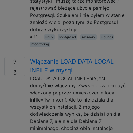
statystyki i muszą także monitorować /
rejestrować bieżące użycie pamięci
Postgresql. Szukałem i nie byłem w stanie
znaleźć wiele, poza tym, że Postgresql
dobrze wykorzystuje …
11
linux
postgresql
memory
ubuntu
monitoring
Włączanie LOAD DATA LOCAL
2
INFILE w mysql
LOAD DATA LOCAL INFILEnie jest
domyślnie włączony. Zwykle powinien być
włączony poprzez umieszczenie local-
infile=1w my.cnf. Ale to nie działa dla
wszystkich instalacji. Z mojego
doświadczenia wynika, że ​​działał on dla
Debiana 7, ale nie dla Debiana 7
minimalnego, chociaż obie instalacje