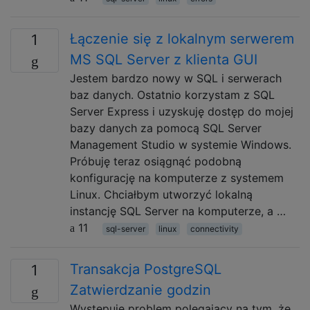
Łączenie się z lokalnym serwerem
1
MS SQL Server z klienta GUI
Jestem bardzo nowy w SQL i serwerach
baz danych. Ostatnio korzystam z SQL
Server Express i uzyskuję dostęp do mojej
bazy danych za pomocą SQL Server
Management Studio w systemie Windows.
Próbuję teraz osiągnąć podobną
konfigurację na komputerze z systemem
Linux. Chciałbym utworzyć lokalną
instancję SQL Server na komputerze, a …
11
sql-server
linux
connectivity
Transakcja PostgreSQL
1
Zatwierdzanie godzin
Występuje problem polegający na tym, że