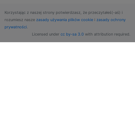
Korzystając z naszej strony potwierdzasz, że przeczytałeś(-aś) i
rozumiesz nasze
zasady używania plików cookie
i
zasady ochrony
prywatności
.
Licensed under
cc by-sa 3.0
with attribution required.