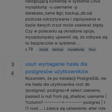
następującą komendę w systemie Linux
mysqldump -u username -p
database_name &gt; backup_db.sql
podczas odczytywania i zapisywania w
bazie danych zrzut może zawierać błędy.
Czy w poleceniu są określone opcje,
mysqldumpaby upewnić się, że odbywa się
to bezpiecznie w systemie …
78
mysql
backup
mysqldump
linux
usuń wymaganie hasła dla
3
postgresów użytkowników
Rozumiem, że po instalacji PostgreSQL nie
ma hasła dla użytkownika root db
(postgres): postgres=# select usename,
passwd is null from pg_shadow; usename |
?column? ----------+---------- postgres | t
(1 row) ... i zaleca się ustawienie: alter role