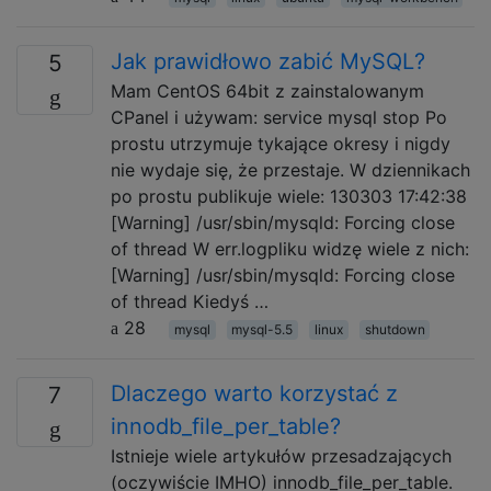
Jak prawidłowo zabić MySQL?
5
Mam CentOS 64bit z zainstalowanym
CPanel i używam: service mysql stop Po
prostu utrzymuje tykające okresy i nigdy
nie wydaje się, że przestaje. W dziennikach
po prostu publikuje wiele: 130303 17:42:38
[Warning] /usr/sbin/mysqld: Forcing close
of thread W err.logpliku widzę wiele z nich:
[Warning] /usr/sbin/mysqld: Forcing close
of thread Kiedyś …
28
mysql
mysql-5.5
linux
shutdown
Dlaczego warto korzystać z
7
innodb_file_per_table?
Istnieje wiele artykułów przesadzających
(oczywiście IMHO) innodb_file_per_table.