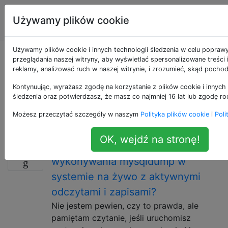
Administratorzy
Tagi
Używamy plików cookie
Account
baz danych
Używamy plików cookie i innych technologii śledzenia w celu popraw
Pytania otagowane
przeglądania naszej witryny, aby wyświetlać spersonalizowane treści
reklamy, analizować ruch w naszej witrynie, i zrozumieć, skąd pochod
jako linux
Kontynuując, wyrażasz zgodę na korzystanie z plików cookie i innych 
śledzenia oraz potwierdzasz, że masz co najmniej 16 lat lub zgodę ro
Szeroko stosowany system operacyjny typu open
Możesz przeczytać szczegóły w naszym
Polityka plików cookie
i
Poli
source, który jest szczególnie popularny na serwerach.
OK, wejdź na stronę!
Najbezpieczniejszy sposób
6
wykonywania mysqldump w
systemie na żywo z aktywnymi
odczytami i zapisami?
Nie jestem pewien, czy to prawda, ale
pamiętam czytanie, jeśli uruchomisz