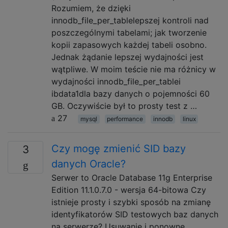
Rozumiem, że dzięki
innodb_file_per_tablelepszej kontroli nad
poszczególnymi tabelami; jak tworzenie
kopii zapasowych każdej tabeli osobno.
Jednak żądanie lepszej wydajności jest
wątpliwe. W moim teście nie ma różnicy w
wydajności innodb_file_per_tablei
ibdata1dla bazy danych o pojemności 60
GB. Oczywiście był to prosty test z …
27
mysql
performance
innodb
linux
Czy mogę zmienić SID bazy
3
danych Oracle?
Serwer to Oracle Database 11g Enterprise
Edition 11.1.0.7.0 - wersja 64-bitowa Czy
istnieje prosty i szybki sposób na zmianę
identyfikatorów SID testowych baz danych
na serwerze? Usuwanie i ponowne