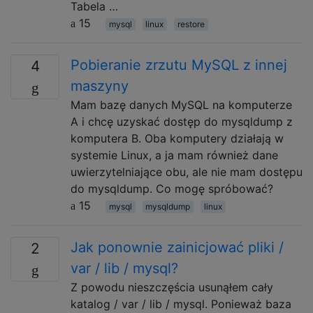
Tabela …
15
mysql
linux
restore
Pobieranie zrzutu MySQL z innej
4
maszyny
Mam bazę danych MySQL na komputerze
A i chcę uzyskać dostęp do mysqldump z
komputera B. Oba komputery działają w
systemie Linux, a ja mam również dane
uwierzytelniające obu, ale nie mam dostępu
do mysqldump. Co mogę spróbować?
15
mysql
mysqldump
linux
Jak ponownie zainicjować pliki /
2
var / lib / mysql?
Z powodu nieszczęścia usunąłem cały
katalog / var / lib / mysql. Ponieważ baza