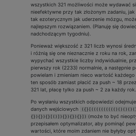
wszystkich 321 możliwości może wydawać si
nieefektywne przy tak złożonym zadaniu, jak 
tak ezoterycznym jak uderzenie mózgu, moż
najlepszym rozwiązaniem. (Planuję się dowie
nadchodzącym tygodniu).
Ponieważ większość z 321 liczb wynosi średn
i różnią się one nieznacznie z roku na rok, za
wypychać wszystkie liczby indywidualnie, p
pierwszy rok (2233) normalnie, a następnie p
powielam i zmieniam nieco wartość każdego
ten sposób zamiast płacić za push ~ 18 prze
321 lat, płacę tylko za push ~ 2 za każdy rok.
Po wysłaniu wszystkich odpowiedzi odejmuje
danych wejściowych
({}[(((((((((()()()()(
(może to być nieopt
{}){}){}[()]){}){}){}])
przepisałem optymalizator, aby pominąć pe
wartości, które moim zdaniem nie byłyby opt