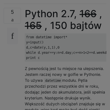
Python 2.7,
166
,
5
165
, 150 bajtów
from datetime import*

y=input()

d,c=date(y,1,1),0

while d.year==y:n=d.day;c+=n>1<2==d.weekday
Z pewnością jest tu miejsce na ulepszenia.
Jestem raczej nowy w golfie w Pythonie.
To używa
modułu. Pętla
datetime
przechodzi przez wszystkie dni w roku,
dodając jeden do akumulatora, jeśli spełnia
kryterium. Następnie drukuje wynik.
Większość dużych obciążeń znajduje się w
module, więc kod może być dość cienki.