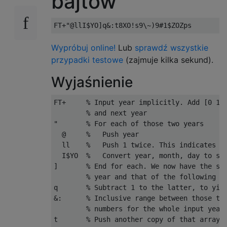
bajtów
Wypróbuj online!
Lub
sprawdź wszystkie
przypadki testowe
(zajmuje kilka sekund).
Wyjaśnienie
FT+     % Input year implicitly. Add [0 1] 
        % and next year

"       % For each of those two years

  @     %   Push year

  ll    %   Push 1 twice. This indicates Ja
  I$YO  %   Convert year, month, day to ser
]       % End for each. We now have the ser
        % year and that of the following ye
q       % Subtract 1 to the latter, to yiel
&:      % Inclusive range between those two
        % numbers for the whole input year

t       % Push another copy of that array
