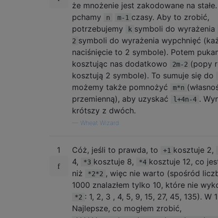
że mnożenie jest zakodowane na stałe.
pchamy
czasy. Aby to zrobić,
n
m-1
potrzebujemy
symboli do wyrażenia
k
symboli do wyrażenia wypchnięć (ka
2
naciśnięcie to 2 symbole). Potem puk
kosztując nas dodatkowo
(popy 
2m-2
kosztują 2 symbole). To sumuje się do
możemy także pomnożyć
(własno
m*n
przemienną), aby uzyskać
. Wy
l+4n-4
krótszy z dwóch.
—
Wheat Wizard
1
Cóż, jeśli to prawda, to
kosztuje 2,
+1
4,
kosztuje 8,
kosztuje 12, co je
*3
*4
niż
, więc nie warto (spośród licz
*2*2
1000 znalazłem tylko 10, które nie wyk
: 1, 2, 3 , 4, 5, 9, 15, 27, 45, 135). W 
*2
Najlepsze, co mogłem zrobić,