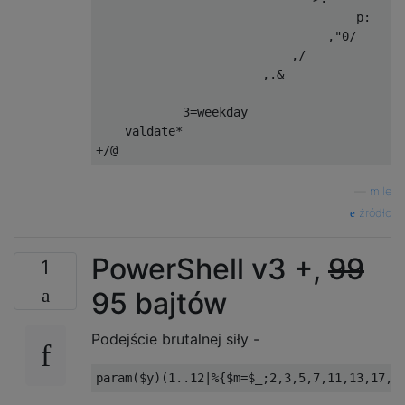
                                    p:     
                                ,"0/       
                           ,/              
                       ,.&                 
                                           
            3=weekday                      
    valdate*                               
—
mile
źródło
PowerShell v3 +,
99
1
95 bajtów
Podejście brutalnej siły -