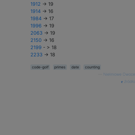
1912
-> 19
1914
-> 16
1984
-> 17
1996
-> 19
2063
-> 19
2150
-> 16
2199
- > 18
2233
-> 18
code-golf
primes
date
counting
—
Nieliniowe Owoce
źródło