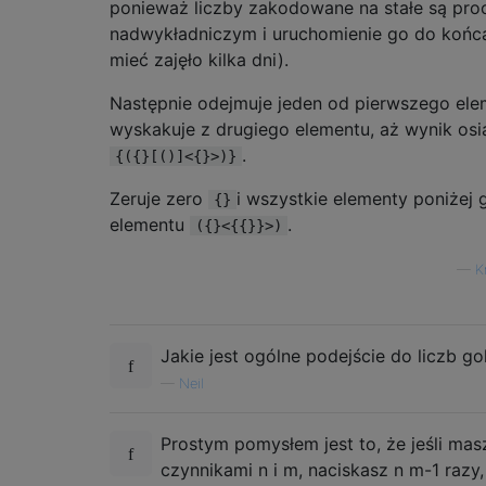
ponieważ liczby zakodowane na stałe są pr
nadwykładniczym i uruchomienie go do koń
mieć zajęło kilka dni).
Następnie odejmuje jeden od pierwszego ele
wyskakuje z drugiego elementu, aż wynik osi
.
{({}[()]<{}>)}
Zeruje zero
i wszystkie elementy poniżej
{}
elementu
.
({}<{{}}>)
—
K
Jakie jest ogólne podejście do liczb g
—
Neil
Prostym pomysłem jest to, że jeśli masz
czynnikami n i m, naciskasz n m-1 razy,