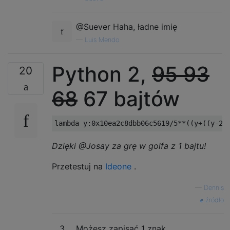
@Suever Haha, ładne imię
—
Luis Mendo
Python 2,
95
93
20
68
67 bajtów
lambda
 y
:
0x10ea2c8dbb06c5619
/
5
**((
y
+((
y
-
22
Dzięki @Josay za grę w golfa z 1 bajtu!
Przetestuj na
Ideone
.
—
Dennis
źródło
3
Możesz zapisać 1 znak