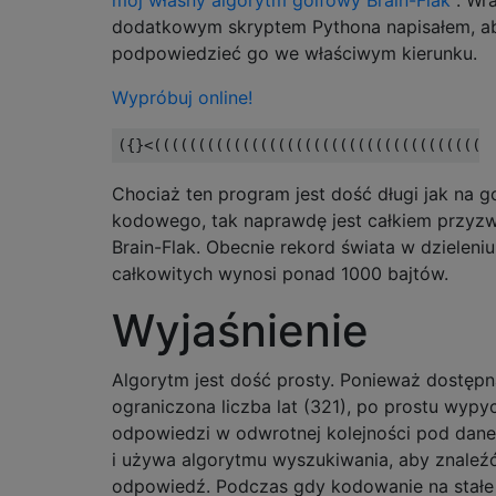
mój własny algorytm golfowy Brain-Flak
. Wr
dodatkowym skryptem Pythona napisałem, a
podpowiedzieć go we właściwym kierunku.
Wypróbuj online!
Chociaż ten program jest dość długi jak na g
kodowego, tak naprawdę jest całkiem przyzw
Brain-Flak. Obecnie rekord świata w dzieleniu
całkowitych wynosi ponad 1000 bajtów.
Wyjaśnienie
Algorytm jest dość prosty. Ponieważ dostępn
ograniczona liczba lat (321), po prostu wypy
odpowiedzi w odwrotnej kolejności pod dan
i używa algorytmu wyszukiwania, aby znale
odpowiedź. Podczas gdy kodowanie na stałe