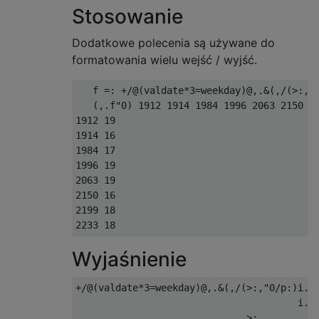
Stosowanie
Dodatkowe polecenia są używane do
formatowania wielu wejść / wyjść.
   f =: +/@(valdate*3=weekday)@,.&(,/(>:,"0
   (,.f"0) 1912 1914 1984 1996 2063 2150 21
1912 19

1914 16

1984 17

1996 19

2063 19

2150 16

2199 18

Wyjaśnienie
+/@(valdate*3=weekday)@,.&(,/(>:,"0/p:)i.12
                                       i.12
                              >:           