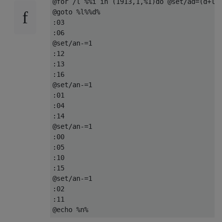
@for /l %%i in (1913,1,%1)do @set/ad=(d+l+1
@goto %l%%d%

:03

:06

@set/an-=1

:12

:13

:16

@set/an-=1

:01

:04

:14

@set/an-=1

:00

:05

:10

:15

@set/an-=1

:02

:11
