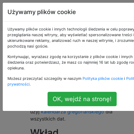
Programowanie
Tagi
Używamy plików cookie
puzzli i Code
Account
Golf
Używamy plików cookie i innych technologii śledzenia w celu popraw
przeglądania naszej witryny, aby wyświetlać spersonalizowane treści 
Najwyższe środy
ukierunkowane reklamy, analizować ruch w naszej witrynie, i zrozumie
pochodzą nasi goście.
Kontynuując, wyrażasz zgodę na korzystanie z plików cookie i innych 
śledzenia oraz potwierdzasz, że masz co najmniej 16 lat lub zgodę ro
Najwyższe środy
22
opiekuna.
Możesz przeczytać szczegóły w naszym
Polityka plików cookie
i
Poli
Twoim zadaniem jest policzenie liczby środy
prywatności
.
przypadającej na pierwszy dzień miesiąca w
danym roku. Na przykład
jest
7-13-16
OK, wejdź na stronę!
pierwszą środą. Aby zachować spójność,
użyj
kalendarza gregoriańskiego
dla
wszystkich dat.
Wkład