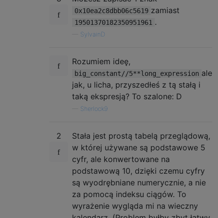
zamiast
0x10ea2c8dbb06c5619
.
19501370182350951961
—
SylvainD
Rozumiem ideę,
ale
big_constant//5**long_expression
jak, u licha, przyszedłeś z tą stałą i
taką ekspresją? To szalone: ​​D
—
Sherlock9
2
Stała jest prostą tabelą przeglądową,
w której używane są podstawowe 5
cyfr, ale konwertowane na
podstawową 10, dzięki czemu cyfry
są wyodrębniane numerycznie, a nie
za pomocą indeksu ciągów. To
wyrażenie wygląda mi na wieczny
kalendarz. (Problem byłby zbyt łatwy,