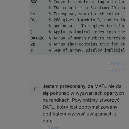
8XO     % Convert to date string with forma
        % The result is a 3-column 2D char 
!s      % Transpose, sum of each column. 'W
9\~     % 288 gives 0 modulo 9, and is the 
        % and negate. This gives true for W
)       % Apply as logical index into the a
9#1$ZO  % Array of month numbers correspond
Zp      % Array that contains true for prim
—
Luis Mendo
źródło
Jestem przekonany, że MATL nie da
się pokonać w wyzwaniach opartych
na randkach. Powinniśmy stworzyć
DATL, który jest zoptymalizowany
pod kątem wyzwań związanych z
datą.
—
Suever