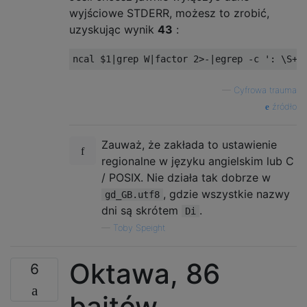
wyjściowe STDERR, możesz to zrobić,
uzyskując wynik
43
:
ncal $1
|
grep W
|
factor 
2
>-|
egrep 
-
c 
': \S+$
—
Cyfrowa trauma
źródło
Zauważ, że zakłada to ustawienie
regionalne w języku angielskim lub C
/ POSIX. Nie działa tak dobrze w
, gdzie wszystkie nazwy
gd_GB.utf8
dni są skrótem
.
Di
—
Toby Speight
Oktawa, 86
6
bajtów