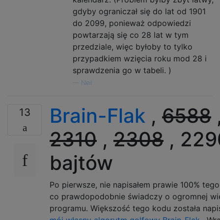
gdyby ograniczał się do lat od 1901
do 2099, ponieważ odpowiedzi
powtarzają się co 28 lat w tym
przedziale, więc byłoby to tylko
przypadkiem wzięcia roku mod 28 i
sprawdzenia go w tabeli. )
—
Neil
Brain-Flak
,
6588
13
2310
,
2308
, 229
bajtów
Po pierwsze, nie napisałem prawie 100% teg
co prawdopodobnie świadczy o ogromnej wie
programu. Większość tego kodu została napi