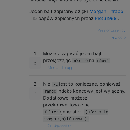
Jeden bajt zapisany dzięki
Morgan Thrapp
i 15 bajtów zapisanych przez
Pietu1998
.
—
Kreator pszenicy
źródło
1
Możesz zapisać jeden bajt,
przełączając
na
.
n%x==0
n%x<1
—
Morgan Thrapp
2
Nie
jest to konieczne, ponieważ
-1
indeks końcowy jest wyłączny.
range
Dodatkowo możesz
przekonwertować na
generator.
filter
[0for x in
range(2,n)if n%x<1]
—
PurkkaKoodari