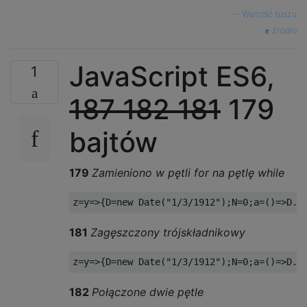
—
Wartość tuszu
źródło
JavaScript ES6,
1
187
182
181
179
bajtów
179
Zamieniono w pętli for na pętlę while
181
Zagęszczony trójskładnikowy
182
Połączone dwie pętle