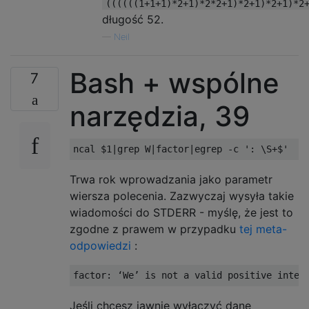
((((((1+1+1)*2+1)*2*2+1)*2+1)*2+1)*2
długość 52.
—
Neil
Bash + wspólne
7
narzędzia, 39
ncal $1
|
grep W
|
factor
|
egrep 
-
c 
': \S+$'
Trwa rok wprowadzania jako parametr
wiersza polecenia. Zazwyczaj wysyła takie
wiadomości do STDERR - myślę, że jest to
zgodne z prawem w przypadku
tej meta-
odpowiedzi
:
factor
:
‘
We
’
 is not a valid positive integ
Jeśli chcesz jawnie wyłączyć dane