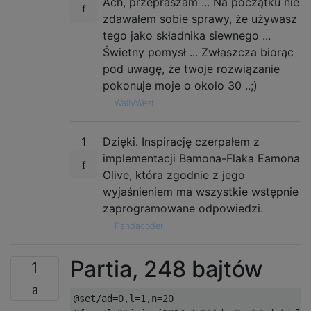
Ach, przepraszam ... Na początku nie
zdawałem sobie sprawy, że używasz
tego jako składnika siewnego ...
Świetny pomysł ... Zwłaszcza biorąc
pod uwagę, że twoje rozwiązanie
pokonuje moje o około 30 ..;)
—
WallyWest
1
Dzięki. Inspirację czerpałem z
implementacji Bamona-Flaka Eamona
Olive, która zgodnie z jego
wyjaśnieniem ma wszystkie wstępnie
zaprogramowane odpowiedzi.
—
Pandacoder
Partia, 248 bajtów
1
@set/ad=0,l=1,n=20
