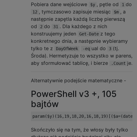
Pobiera dane wejściowe
, pętle od
do
$y
1
, tymczasowo zapisuje miesiąc
, a
12
$m
następnie zapętla każdą liczbę pierwszą
od
do
. Dla każdego z nich
2
31
konstruujemy jeden
z tego
Get-Date
konkretnego dnia, a następnie wybieramy
tylko te z
ual do
(tj.
DayOfWeek
-eq
3
Środa). Hermetyzuje to wszystko w parens,
aby sformułować tablicę, i bierze
je.
.Count
Alternatywnie podejście matematyczne -
PowerShell v3 +, 105
bajtów
Skończyło się na tym, że włosy były tylko