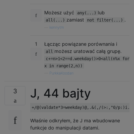
Możesz użyć
lub
any(...)
zamiast
.
all(...)
not filter(...)
—
kennytm
1
Łącząc powiązane porównania i
możesz uratować całą grupę.
all
c+=n>1<2==d.weekday()>0<all(n%x for
x in range(2,n))
—
PurkkaKoodari
J, 44 bajty
3
Właśnie odkryłem, że J ma wbudowane
funkcje do manipulacji datami.