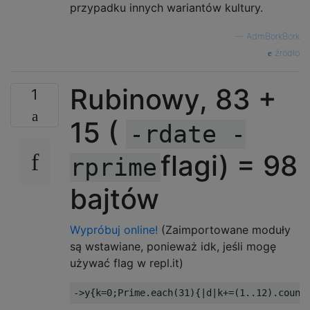
przypadku innych wariantów kultury.
—
AdmBorkBork
źródło
Rubinowy, 83 +
1
15 (
-rdate -
flagi) = 98
rprime
bajtów
Wypróbuj online!
(Zaimportowane moduły
są wstawiane, ponieważ idk, jeśli mogę
używać flag w repl.it)