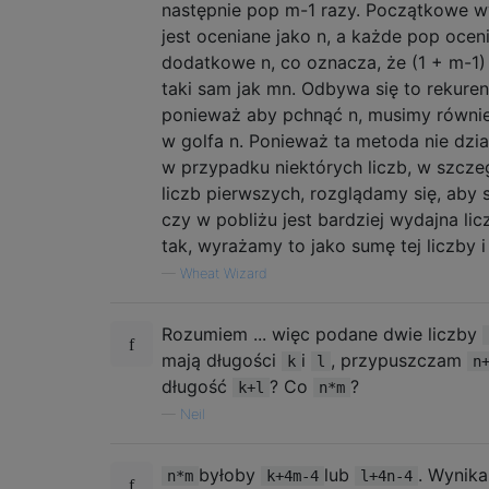
następnie pop m-1 razy. Początkowe 
jest oceniane jako n, a każde pop ocen
dodatkowe n, co oznacza, że ​​(1 + m-1) 
taki sam jak mn. Odbywa się to rekuren
ponieważ aby pchnąć n, musimy równi
w golfa n. Ponieważ ta metoda nie dzi
w przypadku niektórych liczb, w szcze
liczb pierwszych, rozglądamy się, aby 
czy w pobliżu jest bardziej wydajna licz
tak, wyrażamy to jako sumę tej liczby i
—
Wheat Wizard
Rozumiem ... więc podane dwie liczby
mają długości
i
, przypuszczam
k
l
n
długość
? Co
?
k+l
n*m
—
Neil
byłoby
lub
. Wynika
n*m
k+4m-4
l+4n-4