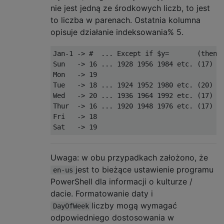
nie jest jedną ze środkowych liczb, to jest
to liczba w parenach. Ostatnia kolumna
opisuje działanie indeksowania% 5.
Jan-1 -> #  ... Except if $y=       (then i
Sun   -> 16 ... 1928 1956 1984 etc. (17)   
Mon   -> 19

Tue   -> 18 ... 1924 1952 1980 etc. (20)   
Wed   -> 20 ... 1936 1964 1992 etc. (17)   
Thur  -> 16 ... 1920 1948 1976 etc. (17)   
Fri   -> 18

Uwaga: w obu przypadkach założono, że
jest to bieżące ustawienie programu
en-us
PowerShell dla informacji o kulturze /
dacie. Formatowanie daty i
liczby mogą wymagać
DayOfWeek
odpowiedniego dostosowania w