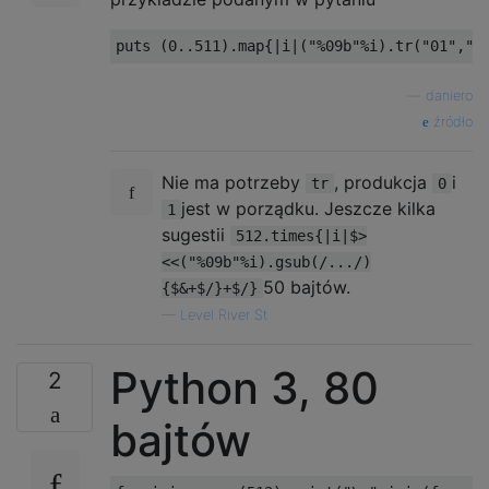
...

..X

XXX

..X

—
daniero
źródło
..X

XXX

Nie ma potrzeby
, produkcja
i
tr
0
.X.

jest w porządku. Jeszcze kilka
1
..X

sugestii
512.times{|i|$>
XXX

<<("%09b"%i).gsub(/.../)
.XX

50 bajtów.
{$&+$/}+$/}
—
Level River St
..X

XXX

X..

Python 3, 80
2
..X

bajtów
XXX

X.X
