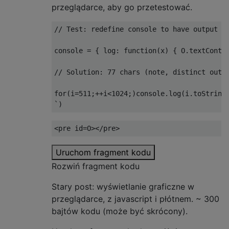
przeglądarce, aby go przetestować.
...

X.X

// Test: redefine console to have output i
XX.

console 
=
{
 log
:
function
(
x
)
{
 O
.
textConte
...

X.X

// Solution: 77 chars (note, distinct outp
XXX

for
(
i
=
511
;++
i
<
1024
;)
console
.
log
(
i
.
toString
...

`)
XX.

...

<pre
id
=
O
></pre>
...

XX.

Uruchom fragment kodu
..X

Rozwiń fragment kodu
...

Stary post: wyświetlanie graficzne w
XX.

przeglądarce, z javascript i płótnem. ~ 300
.X.

bajtów kodu (może być skrócony).
...
