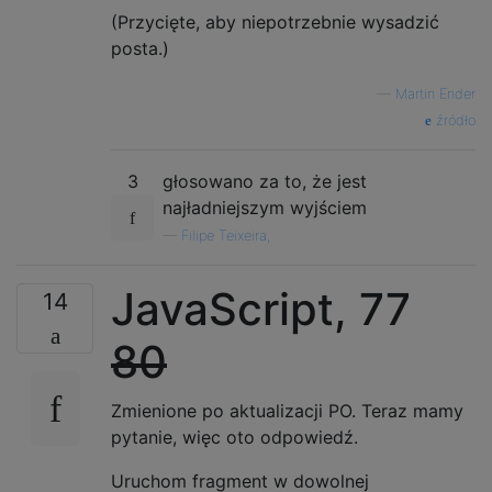
...

(Przycięte, aby niepotrzebnie wysadzić
posta.)
...

X.X

—
Martin Ender
..X

źródło
...

X.X

3
głosowano za to, że jest
.X.

najładniejszym wyjściem
...

—
Filipe Teixeira,
X.X

.XX

JavaScript, 77
14
...

80
X.X

X..

Zmienione po aktualizacji PO. Teraz mamy
...

pytanie, więc oto odpowiedź.
X.X

X.X

Uruchom fragment w dowolnej