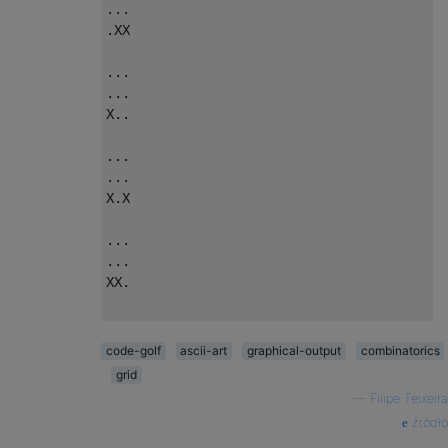
...

.XX

...

...

X..

...

...

X.X

...

...

XX.

...

...

code-golf
ascii-art
graphical-output
combinatorics
XXX

grid
—
Filipe Teixeira
...

źródło
..X
