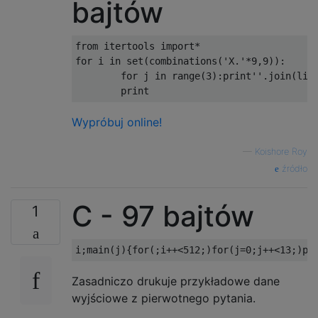
bajtów
.X.

..X

XX.

from
 itertools 
import
*
for
 i 
in
 set
(
combinations
(
'X.'
*
9
,
9
)):
.X.

for
 j 
in
 range
(
3
):
print
''
.
join
(
lis
..X

print
XXX

Wypróbuj online!
.X.

.X.

—
Koishore Roy
...

źródło
.X.

C - 97 bajtów
.X.

1
..X

.X.

.X.

.X.

Zasadniczo drukuje przykładowe dane
wyjściowe z pierwotnego pytania.
.X.
