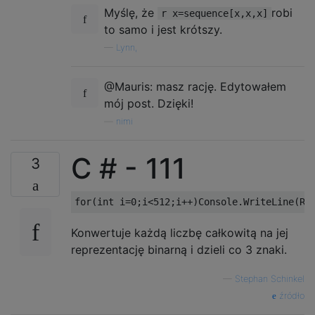
...

Myślę, że
robi
r x=sequence[x,x,x]
to samo i jest krótszy.
..X

X.X

—
Lynn,
..X

@Mauris: masz rację. Edytowałem
..X

mój post. Dzięki!
X.X

.X.

—
nimi
..X

C # - 111
3
X.X

.XX

..X

X.X

Konwertuje każdą liczbę całkowitą na jej
X..

reprezentację binarną i dzieli co 3 znaki.
..X

—
Stephan Schinkel
X.X

źródło
X.X
