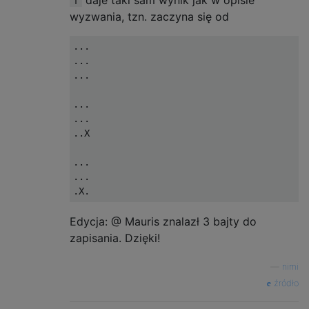
daje taki sam wynik jak w opisie
f
X..

wyzwania, tzn. zaczyna się od
.XX

...

..X

...

X..

...

X..

...

..X

...

X..

..X

X.X

...

..X

...

X..

XX.

Edycja: @ Mauris znalazł 3 bajty do
..X

zapisania. Dzięki!
X..

XXX

—
nimi
..X

źródło
X.X
