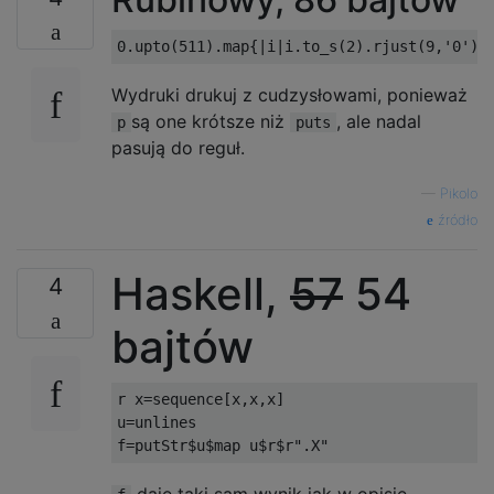
..X

.XX

XX.

Wydruki drukuj z cudzysłowami, ponieważ
..X

są one krótsze niż
, ale nadal
p
puts
.XX

pasują do reguł.
XXX

—
Pikolo
..X

źródło
X..

...

Haskell,
57
54
4
..X

X..

bajtów
..X

..X

r x=sequence[x,x,x]

X..

u=unlines

.X.

..X
