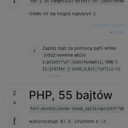
..X

XXX

Udało mi się kogoś ogłuszyć :)
XX.

—
Zniszczalna cytryna
..X

źródło
XXX

XXX

Zapisz bajt za pomocą pętli while:
.X.

newline
i=512
while
...

i:print("\n".join(format(i,'09b')
...

[j:j+3]for j in(0,3,6)),"\n");i-=1
—
FlipTack
.X.

...

..X

PHP, 55 bajtów
2
.X.

...

.X.

wykorzystuje
i
. Uruchom z
.
0
1
-r
.X.
