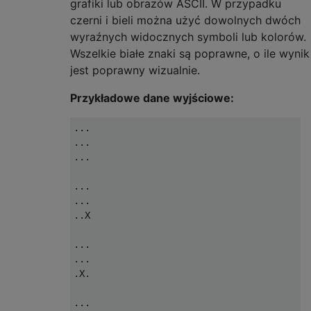
grafiki lub obrazów ASCII. W przypadku
czerni i bieli można użyć dowolnych dwóch
wyraźnych widocznych symboli lub kolorów.
Wszelkie białe znaki są poprawne, o ile wynik
jest poprawny wizualnie.
Przykładowe dane wyjściowe:
...

...

...

...

...

..X

...

...

.X.

...
