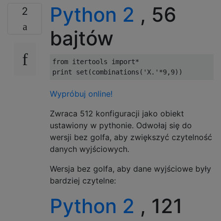
...

Python 2
, 56
2
.X.

bajtów
..X

..X

from
 itertools 
import
*
.X.

print
 set
(
combinations
(
'X.'
*
9
,
9
))
..X

.X.

Wypróbuj online!
.X.

Zwraca 512 konfiguracji jako obiekt
..X

ustawiony w pythonie. Odwołaj się do
.XX

wersji bez golfa, aby zwiększyć czytelność
.X.

danych wyjściowych.
..X

X..

Wersja bez golfa, aby dane wyjściowe były
bardziej czytelne:
.X.

..X

Python 2
, 121
X.X
