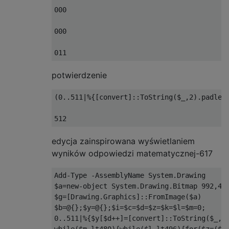
...

000

..X

000

..X

..X

..X

potwierdzenie
..X

.X.

(0..511|%{[convert]::ToString($_,2).padleft
..X

..X

.XX

edycja zainspirowana wyświetlaniem
..X

wyników odpowiedzi matematycznej-617
..X

X..

Add-Type -AssemblyName System.Drawing

$a=new-object System.Drawing.Bitmap 992,496
..X

$g=[Drawing.Graphics]::FromImage($a)

..X

$b=@{};$y=@{};$i=$c=$d=$z=$k=$l=$m=0;

X.X

0..511|%{$y[$d++]=[convert]::ToString($_,2)
while($m-lt480){while($l-lt496){for($z=($m+