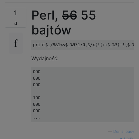
.X.

Perl,
56
55
.XX

1
XX.

bajtów
.X.

.XX

XXX

.X.

Wydajność:
X..

...

000

000

.X.

000

X..

..X

100

000

.X.

000

X..

.X.

—
Denis Ibaev
.X.

źródło