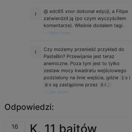
...

@ edc65 xnor dokonał edycji, a Filipe
..X

XX.

zatwierdził ją (po czym wyczyściłem
komentarze). Właśnie dodałem tagi.
...

—
Martin Ender,
..X

XXX

Czy możemy przenieść przykład do
...

PasteBin? Przewijanie jest teraz
.X.

anemiczne. Poza tym jest to tylko
...

zestaw mocy kwadratu wejściowego
podzielony na linie wejścia, gdzie
s i
1
...

s są zastąpione przez
i
0
X
.
.X.

..X

—
Stan Strum
...

Odpowiedzi:
.X.

.X.

K, 11 bajtów
16
...
