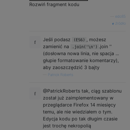
...

Rozwiń fragment kodu
...

—
edc65
XXX

źródło
..X

...

Jeśli podasz
, możesz
(ES6)
XXX

zamienić na
.join ''
.join('\n')
.X.

(dosłowna nowa linia, nie spacja ...
głupie formatowanie komentarzy),
...

aby zaoszczędzić 3 bajty
XXX

.XX

—
Patrick Roberts
...

@PatrickRoberts tak, ciąg szablonu
XXX

został już zaimplementowany w
X..

przeglądarce Firefox 14 miesięcy
...

temu, ale nie wiedziałem o tym.
XXX

Edycja kodu po tak długim czasie
X.X

jest trochę nekropolią