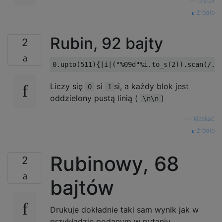
—
dieter
XX.

źródło
.XX

..X

Rubin, 92 bajty
2
XX.

X..

0.upto
(
511
){|
i
|(
"%09d"
%
i
.
to_s
(
2
)).
scan
(
/.{
..X

Liczy się
si
si, a każdy blok jest
0
1
XX.

oddzielony pustą linią (
)
X.X

\n\n
..X

—
klaskać
XX.

źródło
XX.

Rubinowy, 68
2
..X

XX.

bajtów
XXX

..X

Drukuje dokładnie taki sam wynik jak w
XXX

przykładzie podanym w pytaniu