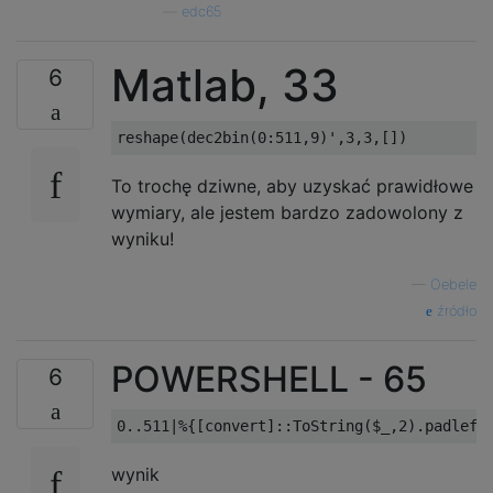
—
edc65
...

XXX

XX.

Matlab, 33
6
...

XXX

XXX

To trochę dziwne, aby uzyskać prawidłowe
..X

wymiary, ale jestem bardzo zadowolony z
...

wyniku!
...

—
Oebele
..X

źródło
...

..X

POWERSHELL - 65
6
..X

...

.X.

wynik
..X
