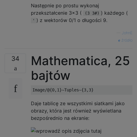
X..

Następnie po prostu wykonaj
.XX

przekształcenie 3x3 (
) każdego (
(3 3#)
) z wektorów 0/1 o długości 9.
'
...

X..

—
JohnE
X..

źródło
...

X..

Mathematica, 25
34
X.X

bajtów
...

X..

XX.

...

Daje tablicę ze wszystkimi siatkami jako
X..

obrazy, która jest również wyświetlana
XXX

bezpośrednio na ekranie:
...

X.X
