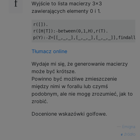
...

Wyjście to lista macierzy 3x3
zawierających elementy 0 i 1.
.X.

.XX

r([]).

..X

r([H|T]):-between(0,1,H),r(T).

.X.

.XX

Tłumacz online
.X.

Wydaje mi się, że generowanie macierzy
.X.

może być krótsze.
.XX

Powinno być możliwe zmieszczenie
.XX

między nimi w forallu lub czymś
.X.

podobnym, ale nie mogę zrozumieć, jak to
.XX

zrobić.
X..

Docenione wskazówki golfowe.
.X.

.XX

—
Emigna
X.X

źródło