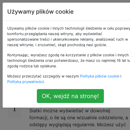
Programowanie
Tagi
Używamy plików cookie
puzzli i Code
Account
Golf
Używamy plików cookie i innych technologii śledzenia w celu popraw
komfortu przeglądania naszej witryny, aby wyświetlać
Wydrukuj wszystkie
spersonalizowane treści i ukierunkowane reklamy, analizować ruch w
naszej witrynie, i zrozumieć, skąd pochodzą nasi goście.
kolory siatki 3x3
Kontynuując, wyrażasz zgodę na korzystanie z plików cookie i innych
technologii śledzenia oraz potwierdzasz, że masz co najmniej 16 lat l
zgodę rodzica lub opiekuna.
Możesz przeczytać szczegóły w naszym
Polityka plików cookie
i
Masz siatkę 3x3. Każda komórka może być
21
Polityka prywatności
.
w kolorze czarnym lub białym. Wyświetl
wszystkie 512 z tych kolorów. Wygrywa
OK, wejdź na stronę!
najmniej bajtów.
Siatki można wyświetlać w dowolnej
formacji, o ile są one wizualnie oddzielone, a
odstępy wyglądają regularnie. Możesz użyć