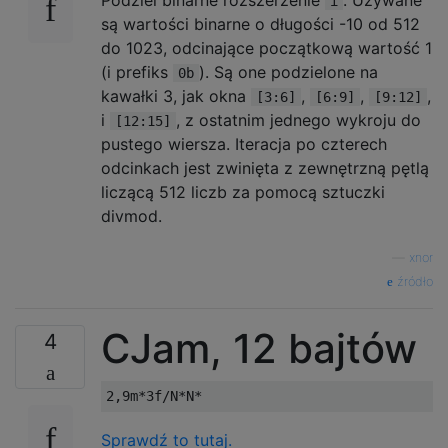
Podziel binarne rozszerzenie
. Używane
i
.X.

są wartości binarne o długości -10 od 512
.XX

do 1023, odcinające początkową wartość 1
(i prefiks
). Są one podzielone na
..X

0b
.X.

kawałki 3, jak okna
,
,
,
[3:6]
[6:9]
[9:12]
X..

i
, z ostatnim jednego wykroju do
[12:15]
pustego wiersza. Iteracja po czterech
..X

odcinkach jest zwinięta z zewnętrzną pętlą
.X.

liczącą 512 liczb za pomocą sztuczki
X.X

divmod.
..X

—
xnor
.X.

XX.

źródło
..X

CJam, 12 bajtów
4
.X.

XXX

..X

.XX

Sprawdź to tutaj.