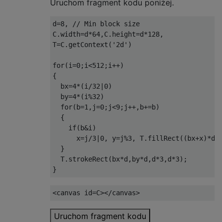
Uruchom fragment kodu poniżej.
XX.

.XX

d
=
8
,
// Min block size
C
.
width
=
d
*
64
,
C
.
height
=
d
*
128
,
...

T
=
C
.
getContext
(
'2d'
)
XX.

X..

for
(
i
=
0
;
i
<
512
;
i
++)
{
...

  bx
=
4
*(
i
/
32
|
0
)
XX.

  by
=
4
*(
i
%
32
)
X.X

for
(
b
=
1
,
j
=
0
;
j
<
9
;
j
++,
b
+=
b
)
{
...

if
(
b
&
i
)
XX.

      x
=
j
/
3
|
0
,
 y
=
j
%
3
,
 T
.
fillRect
((
bx
+
x
)*
d
,
XX.

}
  T
.
strokeRect
(
bx
*
d
,
by
*
d
,
d
*
3
,
d
*
3
);
...

}
XX.

XXX

<canvas
id
=
C
></canvas>
...

XXX

Uruchom fragment kodu