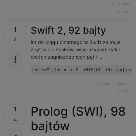
.X.

—
Cole Cameron
.XX

źródło
.X.

Swift 2, 92 bajty
.X.

1
X..

Int do ciągu binarnego w Swift zajmuje
.X.

zbyt wiele znaków, więc używam tylko
.X.

dwóch zagnieżdżonych pętli ...
X.X

.X.

.X.

—
GoatInTheMachine
XX.

źródło
.X.

.X.

Prolog (SWI), 98
1
XXX

bajtów
.X.

.XX
