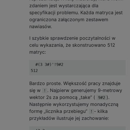
...

zdaniem jest wystarczająca dla
specyfikacji problemu. Każda matryca jest
...

ograniczona załączonym zestawem
.XX

..X

nawiasów.
...

I szybkie sprawdzenie poczytalności w
.XX

celu wykazania, że ​​skonstruowano 512
.X.

matryc:
...

  #(3 3#)'!9#2

.XX

.XX

Bardzo proste. Większość pracy znajduje
...

się w
. Najpierw generujemy 9-metrowy
!
.XX

wektor 2s za pomocą „take” (
).
9#2
X..

Następnie wykorzystujemy monadyczną
...

formę „licznika przebiegu”
- kilka
!
.XX

przykładów ilustruje jej zachowanie:
X.X
