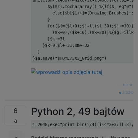
..X

      $y[$z].tochararray()|%{if($_-eq"0"){$
..X

        else{$b[$i++]=[Drawing.Brushes]::Wh
XX.

      }

      for($j=($l+0);$j-lt($l+30);$j+=10){

..X

        ($k+0),($k+10),($k+20)|%{$g.FillRec
..X

      }$k+=31

XXX

    }$k=0;$l+=31;$m+=32

  }

..X

.X.

...

..X

—
blabb
.X.

źródło
..X

Python 2, 49 bajtów
..X

6
.X.

.X.

i
=
2048
;
exec
"print bin(i/4)[i%4*3+3:][:3];i
..X
