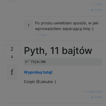
...

—
Tytus
.XX

źródło
.X.

...

Po prostu uwielbiam sposób, w jaki
X..

wprowadziłem separującą linię :)
—
Tytus
.X.

...

Pyth, 11 bajtów
X.X

2
.X.

...

XX.

Wypróbuj tutaj!
.X.

Dzięki @Jakube :)
...

XXX

—
Rozpad beta
.X.

źródło
..X
