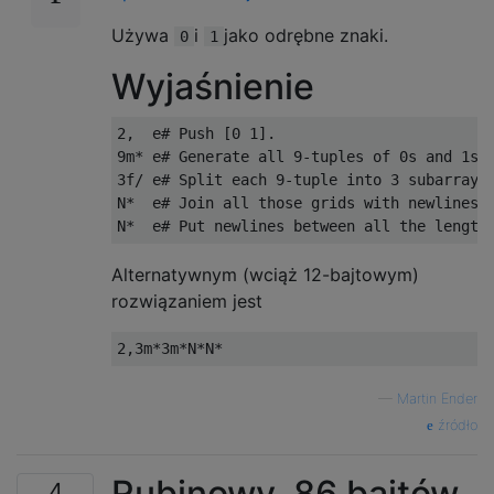
...

Używa
i
jako odrębne znaki.
0
1
..X

.XX

Wyjaśnienie
..X

2,  e# Push [0 1].

..X

9m* e# Generate all 9-tuples of 0s and 1s.

.XX

3f/ e# Split each 9-tuple into 3 subarrays 
.X.

N*  e# Join all those grids with newlines.

..X

.XX

Alternatywnym (wciąż 12-bajtowym)
.XX

rozwiązaniem jest
..X

.XX

X..

—
Martin Ender
..X

źródło
.XX

X.X

Rubinowy, 86 bajtów
4