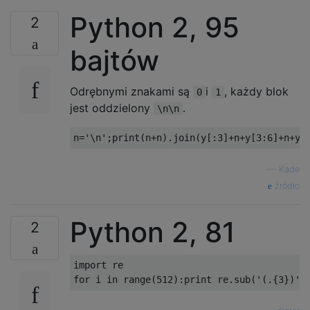
..X

Python 2, 95
2
X.X

XX.

bajtów
..X

X.X

Odrębnymi znakami są
i
, każdy blok
0
1
XXX

jest oddzielony
.
\n\n
..X

n
=
'\n'
;
print
(
n
+
n
).
join
(
y
[:
3
]+
n
+
y
[
3
:
6
]+
n
+
y
[
XX.

...

—
Kade
..X

źródło
XX.

..X

Python 2, 81
2
..X

XX.

import re

.X.

..X
