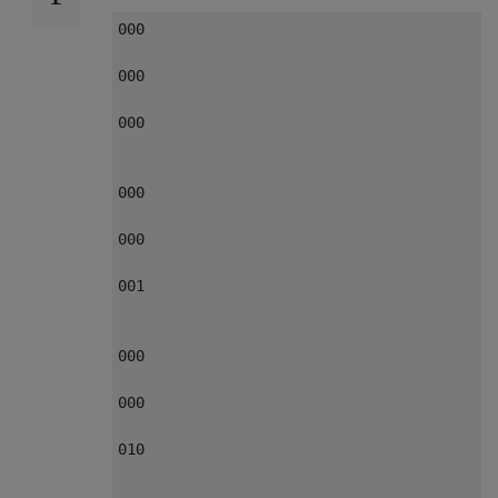
...

000

.XX

000

..X

...

000

X..

..X

000

...

X.X

000

..X

001

...

XX.

000

..X

...

000

XXX

010

..X

..X
