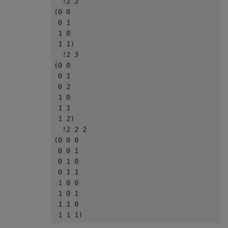
  !2 2

...

(0 0

.XX

 0 1

XX.

 1 0

 1 1)

...

  !2 3

.XX

(0 0

XXX

 0 1

 0 2

...

 1 0

X..

 1 1

...

 1 2)

  !2 2 2

...

(0 0 0

X..

 0 0 1

..X

 0 1 0

 0 1 1

...

 1 0 0

X..

 1 0 1

.X.

 1 1 0

...
