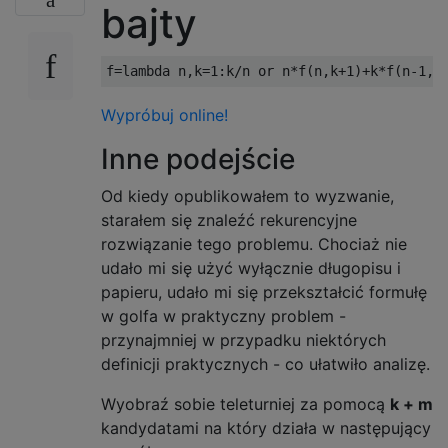
bajty
f
=
lambda
 n
,
k
=
1
:
k
/
n 
or
 n
*
f
(
n
,
k
+
1
)+
k
*
f
(
n
-
1
,
k
Wypróbuj online!
Inne podejście
Od kiedy opublikowałem to wyzwanie,
starałem się znaleźć rekurencyjne
rozwiązanie tego problemu. Chociaż nie
udało mi się użyć wyłącznie długopisu i
papieru, udało mi się przekształcić formułę
w golfa w praktyczny problem -
przynajmniej w przypadku niektórych
definicji praktycznych - co ułatwiło analizę.
Wyobraź sobie teleturniej za pomocą
k + m
kandydatami na który działa w następujący