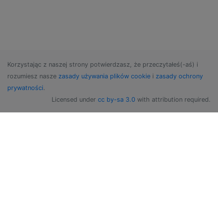
Korzystając z naszej strony potwierdzasz, że przeczytałeś(-aś) i
rozumiesz nasze
zasady używania plików cookie
i
zasady ochrony
prywatności
.
Licensed under
cc by-sa 3.0
with attribution required.