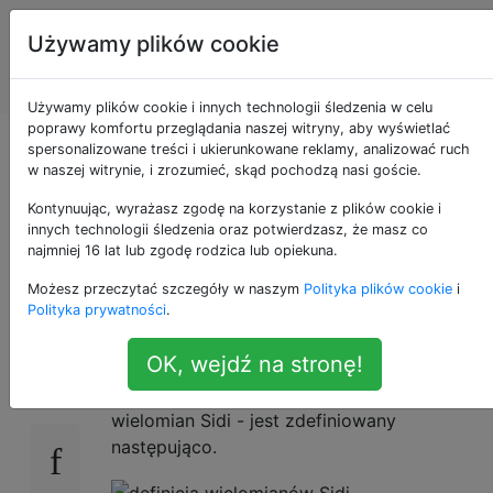
Programowanie
Tagi
Używamy plików cookie
puzzli i Code
Account
Golf
Używamy plików cookie i innych technologii śledzenia w celu
poprawy komfortu przeglądania naszej witryny, aby wyświetlać
Sumy bezwzględne
spersonalizowane treści i ukierunkowane reklamy, analizować ruch
w naszej witrynie, i zrozumieć, skąd pochodzą nasi goście.
współczynników
Kontynuując, wyrażasz zgodę na korzystanie z plików cookie i
innych technologii śledzenia oraz potwierdzasz, że masz co
najmniej 16 lat lub zgodę rodzica lub opiekuna.
wielomianu Sidi
Możesz przeczytać szczegóły w naszym
Polityka plików cookie
i
Polityka prywatności
.
tło
28
OK, wejdź na stronę!
th
Wielomian Sidi stopnia
n
- lub
(n + 1)
wielomian Sidi - jest zdefiniowany
następująco.