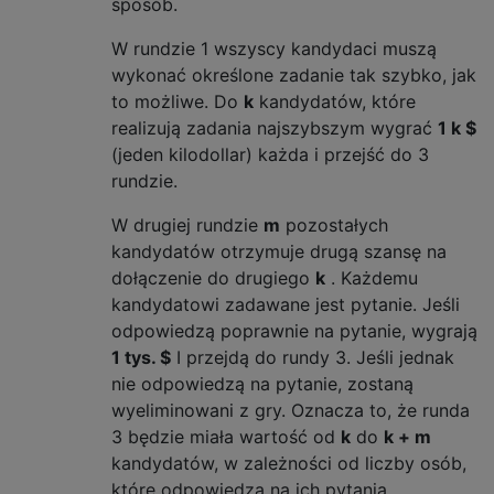
sposób.
W rundzie 1 wszyscy kandydaci muszą
wykonać określone zadanie tak szybko, jak
to możliwe. Do
k
kandydatów, które
realizują zadania najszybszym wygrać
1 k $
(jeden kilodollar) każda i przejść do 3
rundzie.
W drugiej rundzie
m
pozostałych
kandydatów otrzymuje drugą szansę na
dołączenie do drugiego
k
. Każdemu
kandydatowi zadawane jest pytanie. Jeśli
odpowiedzą poprawnie na pytanie, wygrają
1 tys. $
I przejdą do rundy 3. Jeśli jednak
nie odpowiedzą na pytanie, zostaną
wyeliminowani z gry. Oznacza to, że runda
3 będzie miała wartość od
k
do
k + m
kandydatów, w zależności od liczby osób,
które odpowiedzą na ich pytania.