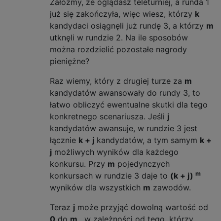
Załóżmy, że oglądasz teleturniej, a runda 1
już się zakończyła, więc wiesz, którzy
k
kandydaci osiągnęli już rundę 3, a którzy
m
utknęli w rundzie 2. Na ile sposobów
można rozdzielić pozostałe nagrody
pieniężne?
Raz wiemy, który z drugiej turze za
m
kandydatów awansowały do rundy 3, to
łatwo obliczyć ewentualne skutki dla tego
konkretnego scenariusza. Jeśli
j
kandydatów awansuje, w rundzie 3 jest
łącznie
k + j
kandydatów, a tym samym
k +
j
możliwych wyników dla każdego
konkursu. Przy
m
pojedynczych
m
konkursach w rundzie 3 daje to
(k + j)
wyników dla wszystkich
m
zawodów.
Teraz
j
może przyjąć dowolną wartość od
0
do
m
, w zależności od tego, którzy