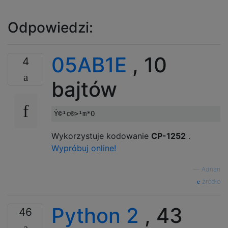
Odpowiedzi:
05AB1E
, 10
4
bajtów
Wykorzystuje kodowanie
CP-1252
.
Wypróbuj online!
—
Adnan
źródło
Python 2
, 43
46