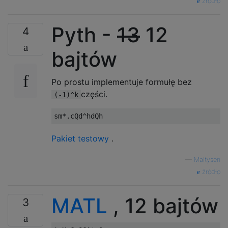
źródło
Pyth -
13
12
4
bajtów
Po prostu implementuje formułę bez
części.
(-1)^k
Pakiet testowy
.
—
Maltysen
źródło
MATL
, 12 bajtów
3