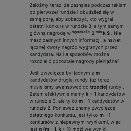
Załóżmy teraz, że zasnąłeś podczas reklam
po pierwszej rundzie i obudziłeś się w
samą porę, aby zobaczyć, kto wygrał
ostatni konkurs w rundzie 3, a tym samym
wysokości
mln
główną nagrodę w
2
k $
. Nie
masz żadnych innych informacji, a nawet
łącznej kwoty nagród wygranych przez
kandydata. Na ile sposobów można
rozdzielić pozostałe nagrody pieniężne?
Jeśli zwycięzca był jednym z
m
kandydatów drugiej rundy, już teraz
musieliśmy awansować do
trzeciej
rundy .
Zatem efektywnie mamy
k + 1
kandydatów
w rundzie 3, ale tylko
m - 1
kandydatów w
rundzie 2. Ponieważ znamy zwycięzcę
ostatniego konkursu, jest tylko
m - 1
konkursów z niepewnymi wynikami, więc
jest
g (m - 1, k + 1)
możliwe wyniki.