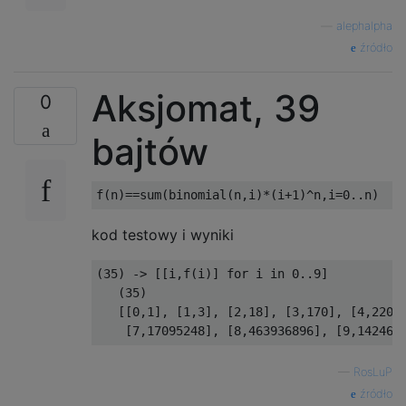
—
alephalpha
źródło
Aksjomat, 39
0
bajtów
kod testowy i wyniki
(35) -> [[i,f(i)] for i in 0..9]

   (35)

   [[0,1], [1,3], [2,18], [3,170], [4,2200]
—
RosLuP
źródło