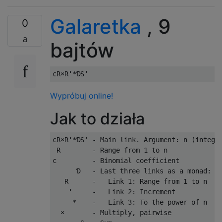
Galaretka
, 9
0
bajtów
Wypróbuj online!
Jak to działa
cR×R‘*ƊS‘ - Main link. Argument: n (integer
 R        - Range from 1 to n              
c         - Binomial coefficient           
      Ɗ   - Last three links as a monad:

   R      -   Link 1: Range from 1 to n    
    ‘     -   Link 2: Increment            
     *    -   Link 3: To the power of n    
  ×       - Multiply, pairwise             