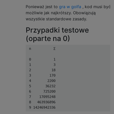
Ponieważ jest to
gra w golfa
, kod musi być
możliwie jak najkrótszy. Obowiązują
wszystkie standardowe zasady.
Przypadki testowe
(oparte na 0)
 n           Σ

 0           1

 1           3

 2          18

 3         170

 4        2200

 5       36232

 6      725200

 7    17095248

 8   463936896
