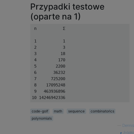
Przypadki testowe
(oparte na 1)
 n           Σ

 1           1

 2           3

 3          18

 4         170

 5        2200

 6       36232

 7      725200

 8    17095248

 9   463936896

code-golf
math
sequence
combinatorics
polynomials
—
Dennis
źródło