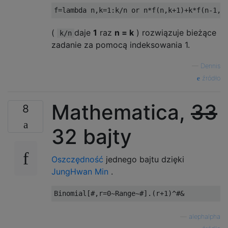
f
=
lambda
 n
,
k
=
1
:
k
/
n 
or
 n
*
f
(
n
,
k
+
1
)+
k
*
f
(
n
-
1
,
k
(
daje
1
raz
n = k
) rozwiązuje bieżące
k/n
zadanie za pomocą indeksowania 1.
—
Dennis
źródło
Mathematica,
33
8
32 bajty
Oszczędność
jednego bajtu dzięki
JungHwan Min
.
—
alephalpha