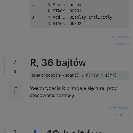
s      % Sum of array

       % STACK: 36231

Q      % Add 1. Display implicitly

—
Luis Mendo
źródło
R, 36 bajtów
2
Wektoryzacja R przydaje się tutaj przy
stosowaniu formuły.
—
Billywob
źródło
2