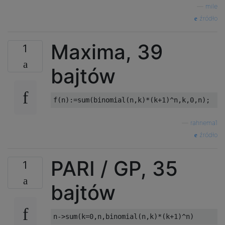
—
mile
źródło
Maxima, 39
1
bajtów
—
rahnema1
źródło
PARI / GP, 35
1
bajtów