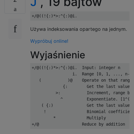
J
, 19 bajtów
Używa indeksowania opartego na jednym.
Wypróbuj online!
Wyjaśnienie
+/@((!{:)*>:^{:)@i.  Input: integer n

                 i.  Range [0, 1, ..., n-1]
   (           )@    Operate on that range

             {:        Get the last value, 
          >:           Increment, range bec
            ^          Exponentiate. [1^(n-
    ( {:)              Get the last value, 
     !                 Binomial coefficient
         *             Multiply
