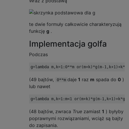
Wraz z podstawą
te dwie formuły całkowicie charakteryzują
funkcję
g
.
Implementacja golfa
Podczas
g
=
lambda
 m
,
k
=
1
:
0
**
m 
or
(
m
+
k
)*
g
(
m
-
1
,
k
+
1
)+
k
*
g
(49 bajtów,
daje
1
raz
m
spada do
0
)
0**m
lub nawet
g
=
lambda
 m
,
k
=
1
:
m
<
1
or
(
m
+
k
)*
g
(
m
-
1
,
k
+
1
)+
k
*
g
(
(48 bajtów, zwraca
True
zamiast
1
) byłyby
poprawnymi rozwiązaniami, wciąż są bajty
do zapisania.