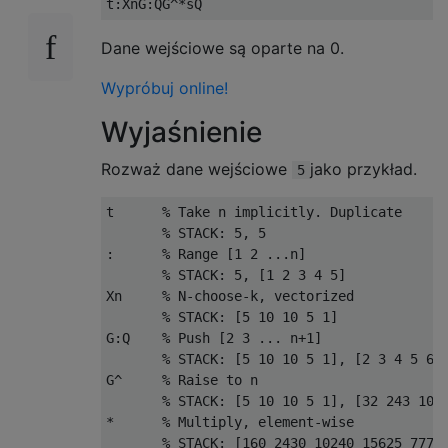
Dane wejściowe są oparte na 0.
Wypróbuj online!
Wyjaśnienie
Rozważ dane wejściowe
jako przykład.
5
t      % Take n implicitly. Duplicate

       % STACK: 5, 5

:      % Range [1 2 ...n]

       % STACK: 5, [1 2 3 4 5]

Xn     % N-choose-k, vectorized

       % STACK: [5 10 10 5 1]

G:Q    % Push [2 3 ... n+1]

       % STACK: [5 10 10 5 1], [2 3 4 5 6]

G^     % Raise to n

       % STACK: [5 10 10 5 1], [32 243 1024
*      % Multiply, element-wise

       % STACK: [160 2430 10240 15625 7776]