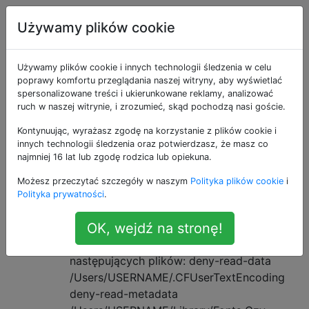
Apple
Tagi
Account
Używamy plików cookie
Pytania otagowane
Używamy plików cookie i innych technologii śledzenia w celu
poprawy komfortu przeglądania naszej witryny, aby wyświetlać
spersonalizowane treści i ukierunkowane reklamy, analizować
jako cups
ruch w naszej witrynie, i zrozumieć, skąd pochodzą nasi goście.
Kontynuując, wyrażasz zgodę na korzystanie z plików cookie i
sandboxd, pstopdf deny-odczyt-
0
innych technologii śledzenia oraz potwierdzasz, że masz co
pliku i metadane odczytu-pliku
najmniej 16 lat lub zgodę rodzica lub opiekuna.
Próbując uzyskać cup-pdf działający w El
Możesz przeczytać szczegóły w naszym
Polityka plików cookie
i
Capitan, napotykam błąd, który powoduje
Polityka prywatności
.
błędy pstopdf. System.log pokazuje, że
OK, wejdź na stronę!
rozszerzenie jądra obszaru izolowanego
odmawia dostępu do odczytu
następujących plików: deny-read-data
/Users/USERNAME/.CFUserTextEncoding
deny-read-metadata