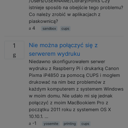
/Users/USERNAME/Library/Fonts Czy
istnieje sposób na obejście tego problemu?
Co należy zrobić w aplikacjach z
piaskownicą?
4
sandbox
cups
Nie można połączyć się z
1
serwerem wydruku
Niedawno skonfigurowałem serwer
wydruku z Raspberry Pi i drukarką Canon
Pixma iP4850 za pomocą CUPS i mogłem
drukować na nim bez problemów z
każdym komputerem z systemem Windows
w moim domu. Nie udało mi się jednak
połączyć z moim MacBookiem Pro z
początku 2011 roku z systemem OS X
10.10.1. …
-1
yosemite
printing
cups