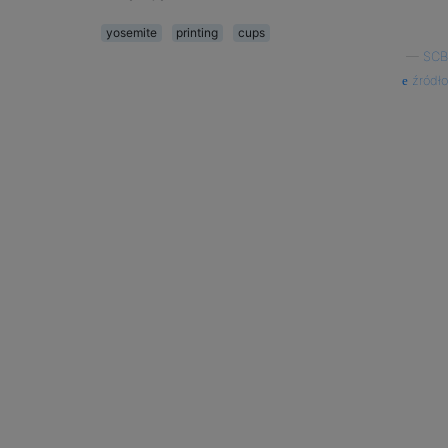
yosemite
printing
cups
—
SCB
źródło