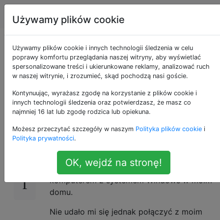
Apple
Tagi
Account
Używamy plików cookie
Nie można połączyć
Używamy plików cookie i innych technologii śledzenia w celu
poprawy komfortu przeglądania naszej witryny, aby wyświetlać
spersonalizowane treści i ukierunkowane reklamy, analizować ruch
się z serwerem
w naszej witrynie, i zrozumieć, skąd pochodzą nasi goście.
wydruku
Kontynuując, wyrażasz zgodę na korzystanie z plików cookie i
innych technologii śledzenia oraz potwierdzasz, że masz co
najmniej 16 lat lub zgodę rodzica lub opiekuna.
Możesz przeczytać szczegóły w naszym
Polityka plików cookie
i
Niedawno skonfigurowałem serwer wydruku
-1
Polityka prywatności
.
z Raspberry Pi i drukarką Canon Pixma
iP4850 za pomocą CUPS i mogłem
OK, wejdź na stronę!
drukować na nim bez problemów z każdym
komputerem z systemem Windows w moim
domu.
Nie udało mi się jednak połączyć z moim