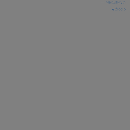
—
MaxGaMyth
źródło