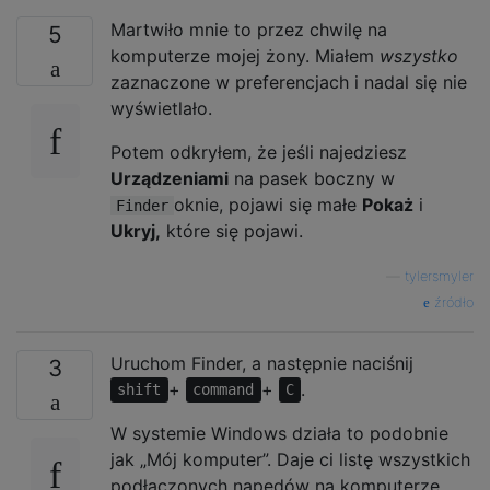
Martwiło mnie to przez chwilę na
5
komputerze mojej żony. Miałem
wszystko
zaznaczone w preferencjach i nadal się nie
wyświetlało.
Potem odkryłem, że jeśli najedziesz
Urządzeniami
na pasek boczny w
oknie, pojawi się małe
Pokaż
i
Finder
Ukryj,
które się pojawi.
—
tylersmyler
źródło
Uruchom Finder, a następnie naciśnij
3
+
+
.
shift
command
C
W systemie Windows działa to podobnie
jak „Mój komputer”. Daje ci listę wszystkich
podłączonych napędów na komputerze