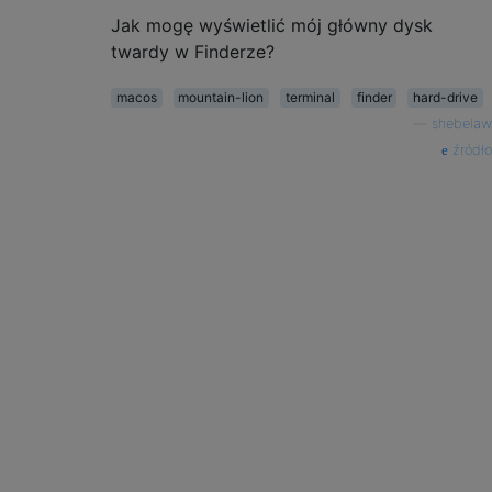
Jak mogę wyświetlić mój główny dysk
twardy w Finderze?
macos
mountain-lion
terminal
finder
hard-drive
—
shebelaw
źródło