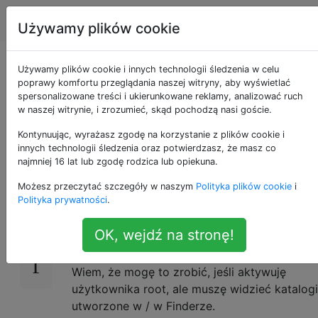
Apple
Tagi
Account
Używamy plików cookie
Jak sprawić, by dysk
Używamy plików cookie i innych technologii śledzenia w celu
poprawy komfortu przeglądania naszej witryny, aby wyświetlać
spersonalizowane treści i ukierunkowane reklamy, analizować ruch
twardy był widoczny
w naszej witrynie, i zrozumieć, skąd pochodzą nasi goście.
w Finderze?
Kontynuując, wyrażasz zgodę na korzystanie z plików cookie i
innych technologii śledzenia oraz potwierdzasz, że masz co
najmniej 16 lat lub zgodę rodzica lub opiekuna.
Możesz przeczytać szczegóły w naszym
Polityka plików cookie
i
W systemie OS X Lion nie widzę dysku
33
Polityka prywatności
.
twardego w Finderze i wydaje mi się, że nie
mam uprawnień do utworzenia folderu w / z
OK, wejdź na stronę!
terminala.
Wiem, że mogę to zrobić, jeśli aktywuję
użytkownika root, ale muszę widzieć katalogi
utworzone w / w Finderze.