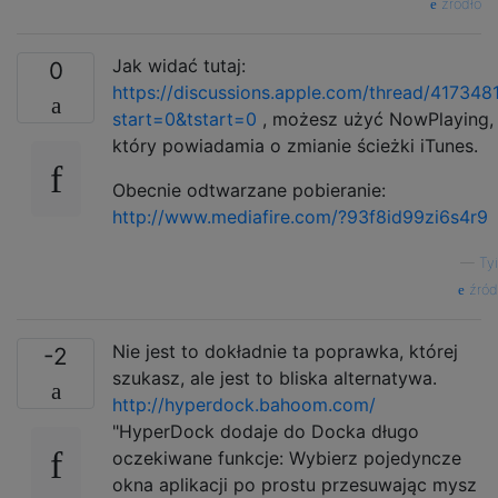
źródło
Jak widać tutaj:
0
https://discussions.apple.com/thread/417348
start=0&tstart=0
, możesz użyć NowPlaying,
który powiadamia o zmianie ścieżki iTunes.
Obecnie odtwarzane pobieranie:
http://www.mediafire.com/?93f8id99zi6s4r9
—
Tyi
źród
Nie jest to dokładnie ta poprawka, której
-2
szukasz, ale jest to bliska alternatywa.
http://hyperdock.bahoom.com/
"HyperDock dodaje do Docka długo
oczekiwane funkcje: Wybierz pojedyncze
okna aplikacji po prostu przesuwając mysz