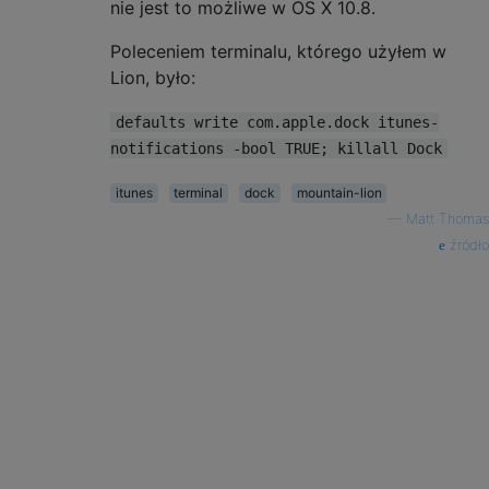
nie jest to możliwe w OS X 10.8.
Poleceniem terminalu, którego użyłem w
Lion, było:
defaults write com.apple.dock itunes-
notifications -bool TRUE; killall Dock
itunes
terminal
dock
mountain-lion
—
Matt Thomas
źródło