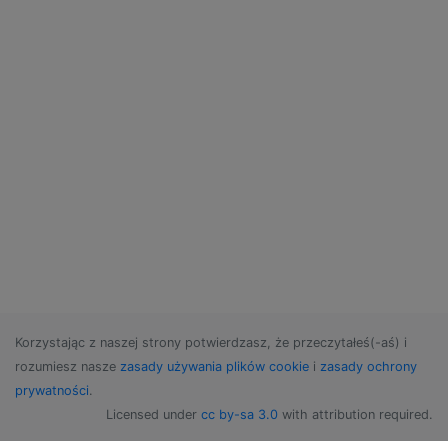
Korzystając z naszej strony potwierdzasz, że przeczytałeś(-aś) i
rozumiesz nasze
zasady używania plików cookie
i
zasady ochrony
prywatności
.
Licensed under
cc by-sa 3.0
with attribution required.