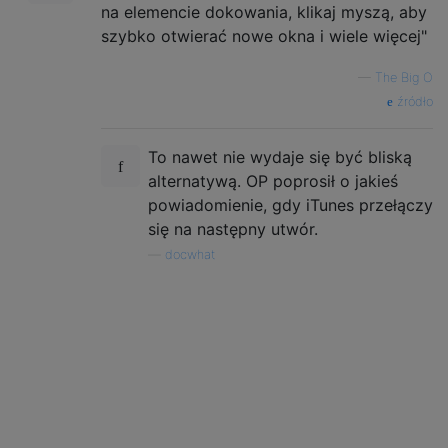
na elemencie dokowania, klikaj myszą, aby
szybko otwierać nowe okna i wiele więcej"
—
The Big O
źródło
To nawet nie wydaje się być bliską
alternatywą. OP poprosił o jakieś
powiadomienie, gdy iTunes przełączy
się na następny utwór.
—
docwhat