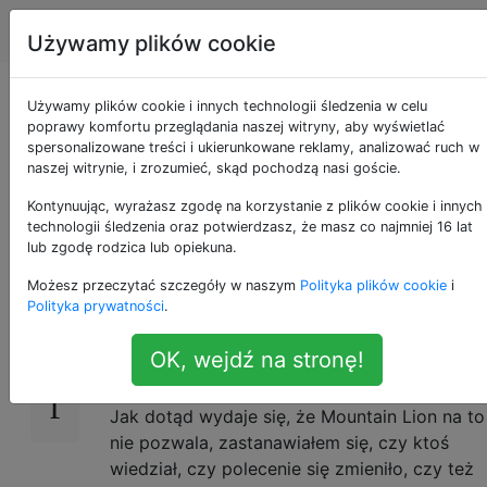
Apple
Tagi
Account
Używamy plików cookie
Powiadomienia o
Używamy plików cookie i innych technologii śledzenia w celu
poprawy komfortu przeglądania naszej witryny, aby wyświetlać
spersonalizowane treści i ukierunkowane reklamy, analizować ruch w
ścieżce iTunes dla
naszej witrynie, i zrozumieć, skąd pochodzą nasi goście.
Mountain Lion
Kontynuując, wyrażasz zgodę na korzystanie z plików cookie i innych
technologii śledzenia oraz potwierdzasz, że masz co najmniej 16 lat
lub zgodę rodzica lub opiekuna.
Możesz przeczytać szczegóły w naszym
Polityka plików cookie
i
W OS X Lion preferowano (za pomocą
11
Polityka prywatności
.
polecenia Terminal) włączenie powiadomień
o ścieżce iTunes, które były wyświetlane jako
OK, wejdź na stronę!
wyskakujące okienko w doku.
Jak dotąd wydaje się, że Mountain Lion na to
nie pozwala, zastanawiałem się, czy ktoś
wiedział, czy polecenie się zmieniło, czy też