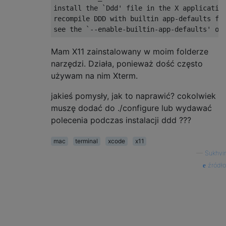
install the 
`Ddd' file in the X applicatio
recompile DDD with builtin app-defaults fi
see the `
--
enable
-
builtin
-
app
-
defaults
' op
Mam X11 zainstalowany w moim folderze
narzędzi. Działa, ponieważ dość często
używam na nim Xterm.
jakieś pomysły, jak to naprawić? cokolwiek
muszę dodać do ./configure lub wydawać
polecenia podczas instalacji ddd ???
mac
terminal
xcode
x11
—
Sukhvir
źródło