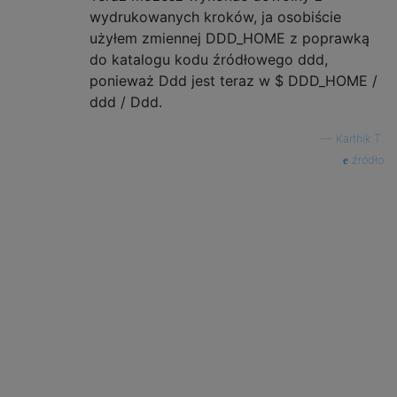
wydrukowanych kroków, ja osobiście
użyłem zmiennej DDD_HOME z poprawką
do katalogu kodu źródłowego ddd,
ponieważ Ddd jest teraz w $ DDD_HOME /
ddd / Ddd.
—
Karthik T.
źródło