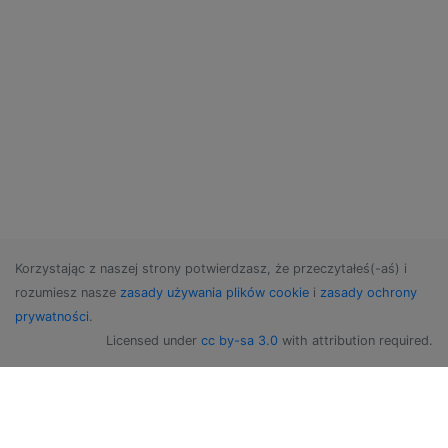
Korzystając z naszej strony potwierdzasz, że przeczytałeś(-aś) i
rozumiesz nasze
zasady używania plików cookie
i
zasady ochrony
prywatności
.
Licensed under
cc by-sa 3.0
with attribution required.