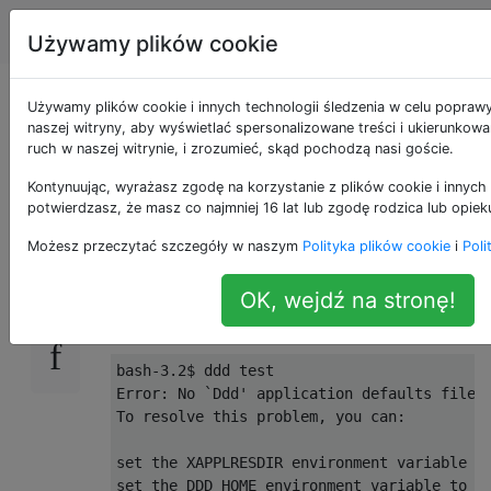
Apple
Tagi
Account
Używamy plików cookie
nie można uruchomić
Używamy plików cookie i innych technologii śledzenia w celu popraw
naszej witryny, aby wyświetlać spersonalizowane treści i ukierunkow
ruch w naszej witrynie, i zrozumieć, skąd pochodzą nasi goście.
DDD na Macu
Kontynuując, wyrażasz zgodę na korzystanie z plików cookie i innych 
potwierdzasz, że masz co najmniej 16 lat lub zgodę rodzica lub opiek
Próbuję zainstalować debuger DDD na moim
0
Możesz przeczytać szczegóły w naszym
Polityka plików cookie
i
Poli
MAC. Zainstalował się dobrze, jednak gdy
próbuję go uruchomić, pojawia się
OK, wejdź na stronę!
następujący błąd:
bash
-
3.2
$ ddd test
Error
:
No
`Ddd' application defaults file
To resolve this problem, you can:
set the XAPPLRESDIR environment variable t
set the DDD_HOME environment variable to t