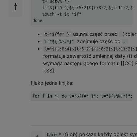
    t
=
"${t%%.*}"
    t
=
"${t:0:4}${t:5:2}${t:8:2}${t:11:2}${
    touch 
-
t $t 
"$f"
done
usuwa część przed
(<pie
t="${f#* }"
zdejmuje część po
t="${t%%.*}"
.
t="${t:0:4}${t:5:2}${t:8:2}${t:11:2}$
formatuje zawartość zmiennej daty (t) d
wymaga następującego formatu: [[CC
[.SS].
I jako jedna linijka:
for
 f 
in
*;
do
 t
=
"${f#* }"
;
 t
=
"${t%%.*}"
;
 
(Glob) pokaże każdy obiekt sy
bare *