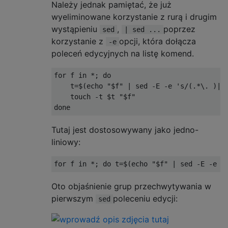
Należy jednak pamiętać, że już
wyeliminowane korzystanie z rurą i drugim
wystąpieniu
,
poprzez
sed
| sed ...
korzystanie z
opcji, która dołącza
-e
poleceń edycyjnych na listę komend.
for
 f 
in
*;
do
    t
=
$
(
echo 
"$f"
|
 sed 
-
E 
-
e 
's/(.*\. )|(
    touch 
-
t $t 
"$f"
done
Tutaj jest dostosowywany jako jedno-
liniowy:
for
 f 
in
*;
do
 t
=
$
(
echo 
"$f"
|
 sed 
-
E 
-
e 
'
Oto objaśnienie grup przechwytywania w
pierwszym
poleceniu edycji:
sed