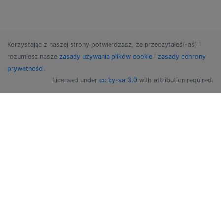
Korzystając z naszej strony potwierdzasz, że przeczytałeś(-aś) i
rozumiesz nasze
zasady używania plików cookie
i
zasady ochrony
prywatności
.
Licensed under
cc by-sa 3.0
with attribution required.