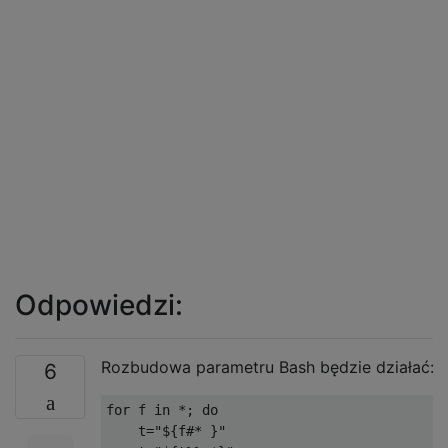
Odpowiedzi:
Rozbudowa parametru Bash będzie działać:
6
for
 f 
in
*;
do
    t
=
"${f#* }"