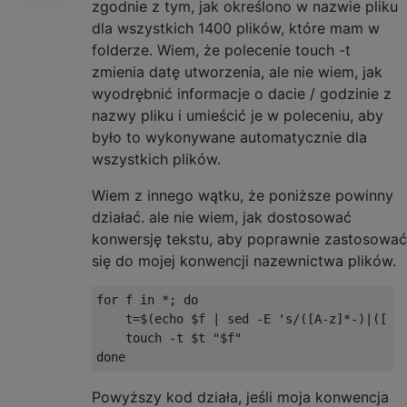
zgodnie z tym, jak określono w nazwie pliku
dla wszystkich 1400 plików, które mam w
folderze. Wiem, że polecenie touch -t
zmienia datę utworzenia, ale nie wiem, jak
wyodrębnić informacje o dacie / godzinie z
nazwy pliku i umieścić je w poleceniu, aby
było to wykonywane automatycznie dla
wszystkich plików.
Wiem z innego wątku, że poniższe powinny
działać. ale nie wiem, jak dostosować
konwersję tekstu, aby poprawnie zastosować
się do mojej konwencji nazewnictwa plików.
for
 f 
in
*;
do
    t
=
$
(
echo $f 
|
 sed 
-
E 
's/([A-z]*-)|([ ,
    touch 
-
t $t 
"$f"
done
Powyższy kod działa, jeśli moja konwencja