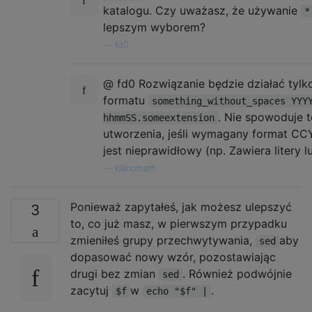
katalogu. Czy uważasz, że używanie
*
lepszym wyborem?
—
fd0
@ fd0 Rozwiązanie będzie działać tyl
formatu
something_without_spaces YYY
. Nie spowoduje 
hhmmSS.someextension
utworzenia, jeśli wymagany format
jest nieprawidłowy (np. Zawiera litery l
—
klanomath
Ponieważ zapytałeś, jak możesz ulepszyć
3
to, co już masz, w pierwszym przypadku
zmieniłeś grupy przechwytywania,
aby
sed
dopasować nowy wzór, pozostawiając
drugi bez zmian
. Również podwójnie
sed
zacytuj
w
.
$f
echo "$f" |