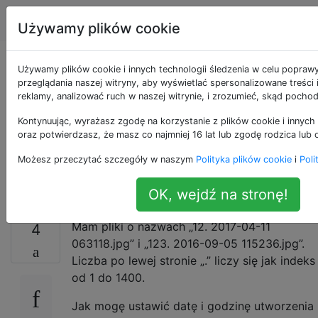
Apple
Tagi
Account
Używamy plików cookie
Daty utworzenia
Używamy plików cookie i innych technologii śledzenia w celu popraw
przeglądania naszej witryny, aby wyświetlać spersonalizowane treści
reklamy, analizować ruch w naszej witrynie, i zrozumieć, skąd pochod
zmiany partii na
Kontynuując, wyrażasz zgodę na korzystanie z plików cookie i innych 
podstawie nazw
oraz potwierdzasz, że masz co najmniej 16 lat lub zgodę rodzica lub 
Możesz przeczytać szczegóły w naszym
Polityka plików cookie
i
Poli
plików
OK, wejdź na stronę!
Mam pliki o nazwach „12. 2017-04-11
4
063118.jpg” i „123. 2016-09-05 115236.jpg”.
Liczba po lewej stronie „.” liczy się jak indeks
od 1 do 1400.
Jak mogę ustawić datę i godzinę utworzenia