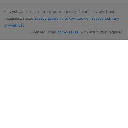
Korzystając z naszej strony potwierdzasz, że przeczytałeś(-aś) i
rozumiesz nasze
zasady używania plików cookie
i
zasady ochrony
prywatności
.
Licensed under
cc by-sa 3.0
with attribution required.