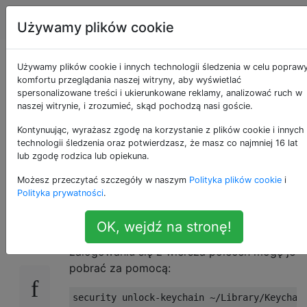
Apple
Tagi
Account
Używamy plików cookie
Jak mogę uzyskać
Używamy plików cookie i innych technologii śledzenia w celu popraw
komfortu przeglądania naszej witryny, aby wyświetlać
spersonalizowane treści i ukierunkowane reklamy, analizować ruch w
dostęp do pęku
naszej witrynie, i zrozumieć, skąd pochodzą nasi goście.
kluczy zdalnie z
Kontynuując, wyrażasz zgodę na korzystanie z plików cookie i innych
technologii śledzenia oraz potwierdzasz, że masz co najmniej 16 lat
lub zgodę rodzica lub opiekuna.
wiersza poleceń?
Możesz przeczytać szczegóły w naszym
Polityka plików cookie
i
Polityka prywatności
.
W moim pęku kluczy przechowuję różne
23
OK, wejdź na stronę!
hasła (np. Do zdalnych serwerów e-mail). Po
zalogowaniu się z wiersza poleceń mogę je
pobrać za pomocą:
security unlock
-
keychain 
~/
Library
/
Keychai