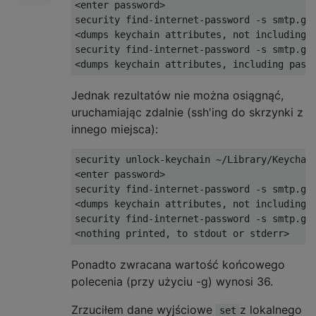
<
enter password
>
security find
-
internet
-
password 
-
s smtp
.
gm
<
dumps keychain attributes
,
 not including 
security find
-
internet
-
password 
-
s smtp
.
gm
<
dumps keychain attributes
,
 including pass
Jednak rezultatów nie można osiągnąć,
uruchamiając zdalnie (ssh'ing do skrzynki z
innego miejsca):
security unlock
-
keychain 
~/
Library
/
Keychai
<
enter password
>
security find
-
internet
-
password 
-
s smtp
.
gm
<
dumps keychain attributes
,
 not including 
security find
-
internet
-
password 
-
s smtp
.
gm
<
nothing printed
,
 to stdout or stderr
>
Ponadto zwracana wartość końcowego
polecenia (przy użyciu -g) wynosi 36.
Zrzuciłem dane wyjściowe
z lokalnego
set