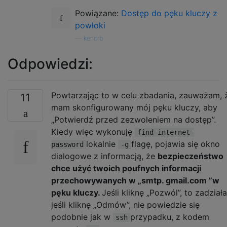
Powiązane:
Dostęp do pęku kluczy z
powłoki
—
kenorb
Odpowiedzi:
Powtarzając to w celu zbadania, zauważam, 
11
mam skonfigurowany mój pęku kluczy, aby
„Potwierdź przed zezwoleniem na dostęp”.
Kiedy więc wykonuję
find-internet-
lokalnie
flagę, pojawia się okno
password
-g
dialogowe z informacją, że
bezpieczeństwo
chce użyć twoich poufnych informacji
przechowywanych w „smtp. gmail.com ”w
pęku kluczy.
Jeśli kliknę „Pozwól”, to zadziała
jeśli kliknę „Odmów”, nie powiedzie się
podobnie jak w
przypadku, z kodem
ssh