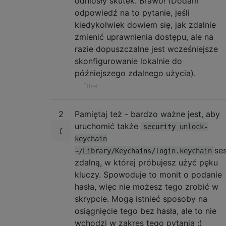
odniosły skutek. Brawo! (Dodam
odpowiedź na to pytanie, jeśli
kiedykolwiek dowiem się, jak zdalnie
zmienić uprawnienia dostępu, ale na
razie dopuszczalne jest wcześniejsze
skonfigurowanie lokalnie do
późniejszego zdalnego użycia).
—
Ether
2
Pamiętaj też - bardzo ważne jest, aby
uruchomić także
security unlock-
keychain
ses
~/Library/Keychains/login.keychain
zdalną, w której próbujesz użyć pęku
kluczy. Spowoduje to monit o podanie
hasła, więc nie możesz tego zrobić w
skrypcie. Mogą istnieć sposoby na
osiągnięcie tego bez hasła, ale to nie
wchodzi w zakres tego pytania :)