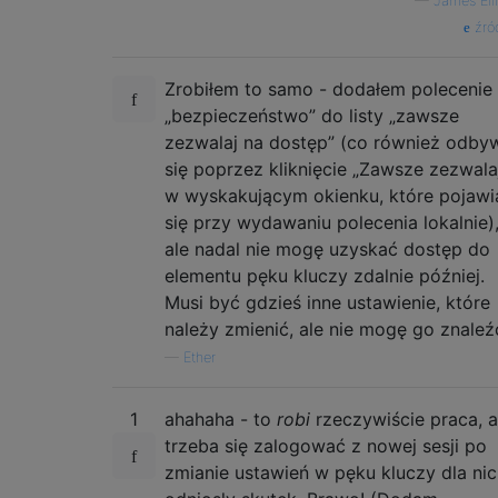
—
James Elli
źró
Zrobiłem to samo - dodałem polecenie
„bezpieczeństwo” do listy „zawsze
zezwalaj na dostęp” (co również odby
się poprzez kliknięcie „Zawsze zezwala
w wyskakującym okienku, które pojawi
się przy wydawaniu polecenia lokalnie)
ale nadal nie mogę uzyskać dostęp do
elementu pęku kluczy zdalnie później.
Musi być gdzieś inne ustawienie, które
należy zmienić, ale nie mogę go znaleź
—
Ether
1
ahahaha - to
robi
rzeczywiście praca, a
trzeba się zalogować z nowej sesji po
zmianie ustawień w pęku kluczy dla ni