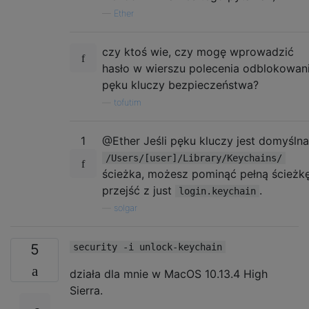
—
Ether
czy ktoś wie, czy mogę wprowadzić
hasło w wierszu polecenia odblokowan
pęku kluczy bezpieczeństwa?
—
tofutim
1
@Ether Jeśli pęku kluczy jest domyślna
/Users/[user]/Library/Keychains/
ścieżka, możesz pominąć pełną ścieżkę
przejść z just
.
login.keychain
—
solgar
5
security -i unlock-keychain
działa dla mnie w MacOS 10.13.4 High
Sierra.