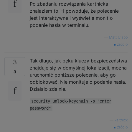
Po zbadaniu rozwiązania karthicka
znalazłem to. -I powoduje, że polecenie
jest interaktywne i wyświetla monit o
podanie hasła w terminalu.
—
Matt Clapp
źródło
Tak długo, jak pęku kluczy bezpieczeństwa
3
znajduje się w domyślnej lokalizacji, można
uruchomić poniższe polecenie, aby go
odblokować. Nie monituje o podanie hasła.
Działało zdalnie.
security unlock-keychain -p "enter
password"
—
karthick
źródło