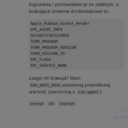
logowania i porównałem je ze zdalnym, a
brakujące zmienne środowiskowe to:
Apple_PubSub_Socket_Render
GPG_AGENT_INFO

SECURITYSESSIONID

TERM_PROGRAM

TERM_PROGRAM_VERSION

TERM_SESSION_ID

XPC_FLAGS

XPC_SERVICE_NAME
czego mi brakuje? Mam
ustawioną prawidłową
SSH_AUTH_SOCK
wartość (zwróconą z
).
ssh-agent
terminal
ssh
keychain
—
Eter
źródło