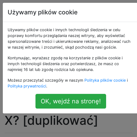
Apple
Tagi
Account
Używamy plików cookie
Czy możliwe jest
Używamy plików cookie i innych technologii śledzenia w celu
poprawy komfortu przeglądania naszej witryny, aby wyświetlać
spersonalizowane treści i ukierunkowane reklamy, analizować ruch
dołączenie
w naszej witrynie, i zrozumieć, skąd pochodzą nasi goście.
udostępnionego
Kontynuując, wyrażasz zgodę na korzystanie z plików cookie i
innych technologii śledzenia oraz potwierdzasz, że masz co
najmniej 16 lat lub zgodę rodzica lub opiekuna.
kalendarza z
Możesz przeczytać szczegóły w naszym
Polityka plików cookie
i
Exchange do aplikacji
Polityka prywatności
.
OK, wejdź na stronę!
kalendarza w Mac OS
X? [duplikować]