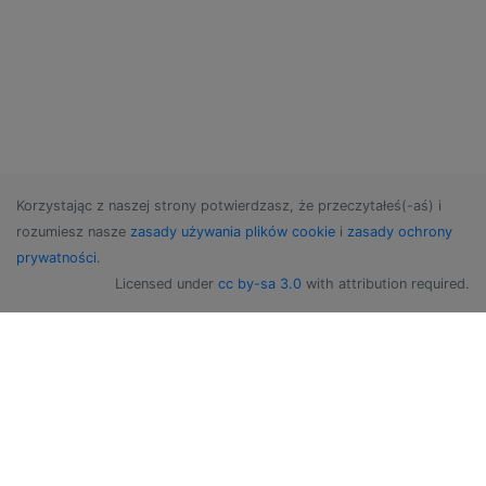
Korzystając z naszej strony potwierdzasz, że przeczytałeś(-aś) i
rozumiesz nasze
zasady używania plików cookie
i
zasady ochrony
prywatności
.
Licensed under
cc by-sa 3.0
with attribution required.