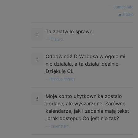
—
James Aita
źródło
To załatwiło sprawę.
—
Distwo,
Odpowiedź D Woodsa w ogóle mi
nie działała, a ta działa idealnie.
Dziękuję Ci.
—
biggusjimmus
Moje konto użytkownika zostało
dodane, ale wyszarzone. Zarówno
kalendarze, jak i zadania mają tekst
„brak dostępu”. Co jest nie tak?
—
orkenstein,