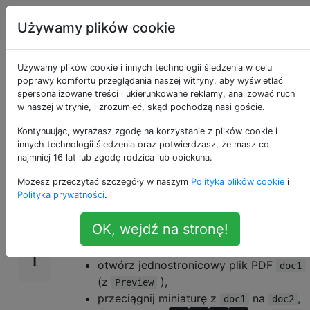
Apple
Tagi
Account
Używamy plików cookie
Jak połączyć 2
Używamy plików cookie i innych technologii śledzenia w celu
poprawy komfortu przeglądania naszej witryny, aby wyświetlać
spersonalizowane treści i ukierunkowane reklamy, analizować ruch
jednostronicowe pliki
w naszej witrynie, i zrozumieć, skąd pochodzą nasi goście.
PDF
Kontynuując, wyrażasz zgodę na korzystanie z plików cookie i
innych technologii śledzenia oraz potwierdzasz, że masz co
najmniej 16 lat lub zgodę rodzica lub opiekuna.
Możesz przeczytać szczegóły w naszym
Polityka plików cookie
i
Na
(z pamięci i już nie mogę
3
Lion
Polityka prywatności
.
sprawdzić) ta metoda:
OK, wejdź na stronę!
otwórz jednostronicowy plik PDF
doc2
(z
),
Preview
otwórz jednostronicowy plik PDF
doc1
(z
),
Preview
przeciągnij miniaturę z
na
,
doc1
doc2