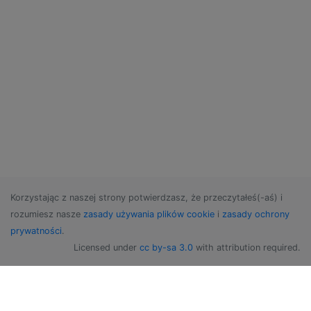
Korzystając z naszej strony potwierdzasz, że przeczytałeś(-aś) i
rozumiesz nasze
zasady używania plików cookie
i
zasady ochrony
prywatności
.
Licensed under
cc by-sa 3.0
with attribution required.