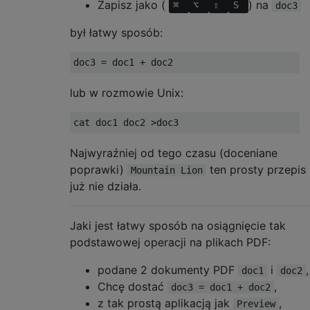
Zapisz jako (
) na
⌘
⌥
⇧
S
doc3
był łatwy sposób:
lub w rozmowie Unix:
Najwyraźniej od tego czasu (doceniane
poprawki)
ten prosty przepis
Mountain Lion
już nie działa.
Jaki jest łatwy sposób na osiągnięcie tak
podstawowej operacji na plikach PDF:
podane 2 dokumenty PDF
i
,
doc1
doc2
Chcę dostać
,
doc3 = doc1 + doc2
z tak prostą aplikacją jak
,
Preview