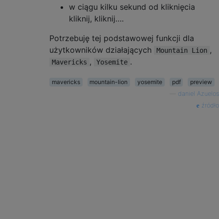
w ciągu kilku sekund od kliknięcia
kliknij, kliknij….
Potrzebuję tej podstawowej funkcji dla
użytkowników działających
,
Mountain Lion
,
.
Mavericks
Yosemite
mavericks
mountain-lion
yosemite
pdf
preview
—
daniel Azuelos
źródło