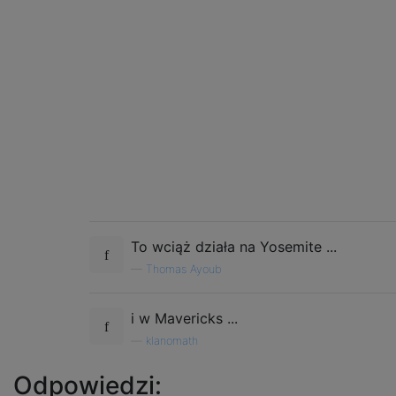
To wciąż działa na Yosemite ...
—
Thomas Ayoub
i w Mavericks ...
—
klanomath
Odpowiedzi: