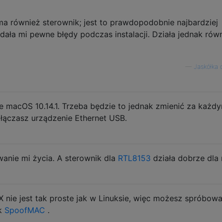
ma również sterownik; jest to prawdopodobnie najbardziej
dała mi pewne błędy podczas instalacji. Działa jednak rów
—
Jaskółka
ie macOS 10.14.1. Trzeba będzie to jednak zmienić za każd
łączasz urządzenie Ethernet USB.
wanie mi życia. A sterownik dla
RTL8153
działa dobrze dla 
nie jest tak proste jak w Linuksie, więc możesz spróbow
ak
SpoofMAC
.