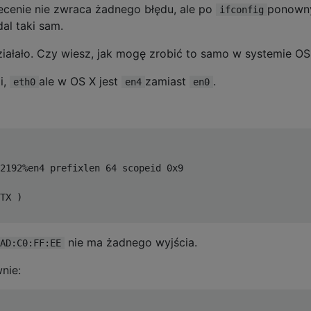
ecenie nie zwraca żadnego błędu, ale po
ponown
ifconfig
al taki sam.
iałało. Czy wiesz, jak mogę zrobić to samo w systemie OS
i,
ale w OS X jest
zamiast
.
eth0
en4
en0
2192
%
en4 prefixlen 
64
 scopeid 
0x9
TX
)
nie ma żadnego wyjścia.
AD:C0:FF:EE
nie: