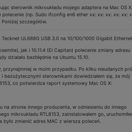
lując sterownik mikroukładu mojego adaptera na Mac OS X
lecenie (np. Sudo ifconfig en6 ether xx: xx: xx: xx: xx: x
. Poniżej szczegółów.
 Tecknet UL688G USB 3.0 na 10/100/1000 Gigabit Ethernet
emite), jak i 10.11.4 (El Capitan) polecenie zmiany adres
dy działało bezbłędnie na Ubuntu 15.10.
y, przynajmniej w moim przypadku. Po kilku nieudanych pr
i bezużytecznymi sterownikami dowiedziałem się, że mój
 8153, co potwierdza raport systemowy Mac OS X:
u na stronie innego producenta, w odniesieniu do innego
mego mikroukładu RTL8153, zainstalowałem go, uruchomił
na było zmienić adres MAC z wiersza poleceń.