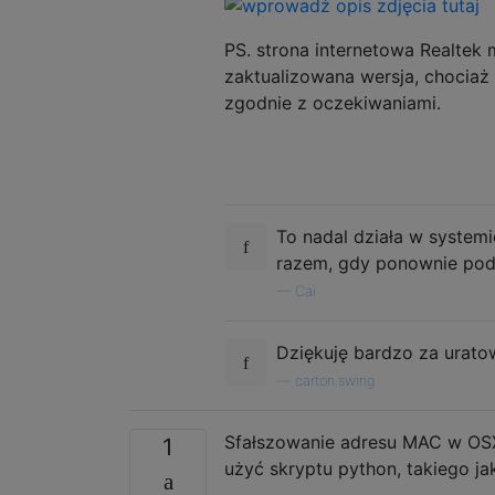
PS. strona internetowa Realtek 
zaktualizowana wersja, chociaż 
zgodnie z oczekiwaniami.
To nadal działa w system
razem, gdy ponownie pod
—
Cai
Dziękuję bardzo za urato
—
carton.swing
Sfałszowanie adresu MAC w OSX 
1
użyć skryptu python, takiego j