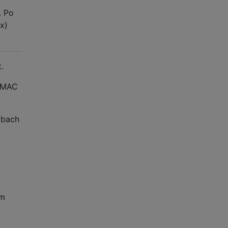
. Po
x)
.
u MAC
óbach
em