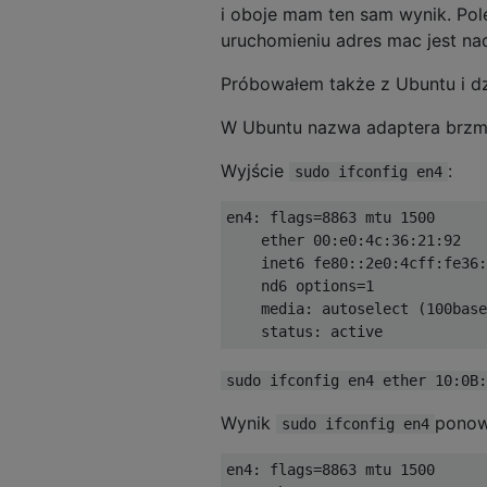
i oboje mam ten sam wynik. Pol
uruchomieniu adres mac jest nad
Próbowałem także z Ubuntu i dz
W Ubuntu nazwa adaptera brzm
Wyjście
:
sudo ifconfig en4
en4
:
 flags
=
8863
 mtu 
1500
    ether 
00
:
e0
:
4c
:
36
:
21
:
92
    inet6 fe80
::
2e0
:
4cff
:
fe36
:
    nd6 options
=
1
    media
:
 autoselect 
(
100base
    status
:
 active
sudo ifconfig en4 ether 10:0B:
Wynik
ponow
sudo ifconfig en4
en4
:
 flags
=
8863
 mtu 
1500