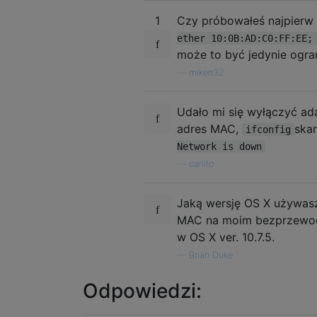
1
Czy próbowałeś najpierw
ether 10:0B:AD:C0:FF:EE;
może to być jedynie ogra
—
miken32
Udało mi się wyłączyć a
adres MAC,
skar
ifconfig
Network is down
—
carlito
Jaką wersję OS X używas
MAC na moim bezprzewod
w OS X ver. 10.7.5.
—
Brian Duke
Odpowiedzi: