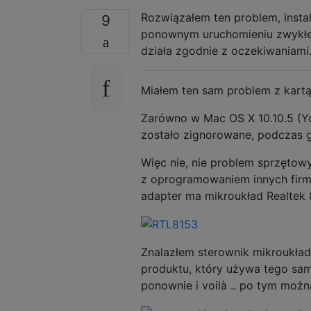
Rozwiązałem ten problem, insta
9
ponownym uruchomieniu zwykłe po
działa zgodnie z oczekiwaniami
Miałem ten sam problem z kartą
Zarówno w Mac OS X 10.10.5 (Yos
zostało zignorowane, podczas g
Więc nie, nie problem sprzętow
z oprogramowaniem innych firm 
adapter ma mikroukład Realtek
Znalazłem sterownik mikroukład
produktu, który używa tego sa
ponownie i voilà .. po tym moż