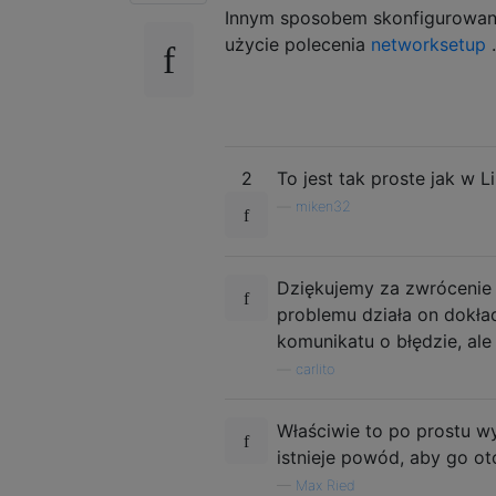
Innym sposobem skonfigurowania
użycie polecenia
networksetup
.
2
To jest tak proste jak w 
—
miken32
Dziękujemy za zwrócenie
problemu działa on dokła
komunikatu o błędzie, ale
—
carlito
Właściwie to po prostu wy
istnieje powód, aby go ot
—
Max Ried