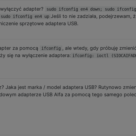
 wyłączyć adapter?
sudo ifconfig en4 down; sudo ifconfi
Jeśli to nie zadziała, podejrzewam, 
 sudo ifconfig en4 up
niczenie sprzętowe adaptera USB.
dapter za pomocą
, ale wtedy, gdy próbuję zmieni
ifconfig
ży się na wyłączenie adaptera:
ifconfig: ioctl (SIOCAIFAD
z? Jaka jest marka / model adaptera USB? Rutynowo zmie
owym adapterze USB Alfa za pomocą tego samego polec