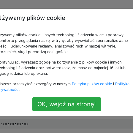
Używamy plików cookie
adres MAC adaptera US
żywamy plików cookie i innych technologii śledzenia w celu poprawy
omfortu przeglądania naszej witryny, aby wyświetlać spersonalizowane
reści i ukierunkowane reklamy, analizować ruch w naszej witrynie, i
rozumieć, skąd pochodzą nasi goście.
ontynuując, wyrażasz zgodę na korzystanie z plików cookie i innych
thernet (nie Apple) i otrzymuję połączenie z Internetem. 
echnologii śledzenia oraz potwierdzasz, że masz co najmniej 16 lat lub
kretny adres mac, ale nie mogę go zmienić.
godę rodzica lub opiekuna.
ożesz przeczytać szczegóły w naszym
Polityka plików cookie
i
Polityka
rywatności
.
xx
:
xx
:
xx
:
xx
OK, wejdź na stronę!
:
xx
:
xx
:
xx
:
xx