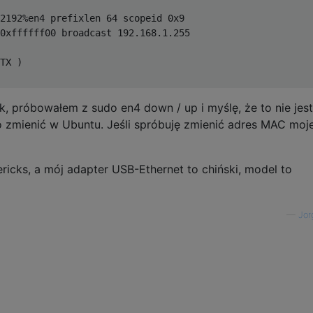
2192
%
en4 prefixlen 
64
 scopeid 
0x9
0xffffff00
 broadcast 
192.168
.
1.255
TX
)
k, próbowałem z sudo en4 down / up i myślę, że to nie jest
 zmienić w Ubuntu. Jeśli spróbuję zmienić adres MAC moj
icks, a mój adapter USB-Ethernet to chiński, model to
—
Jor