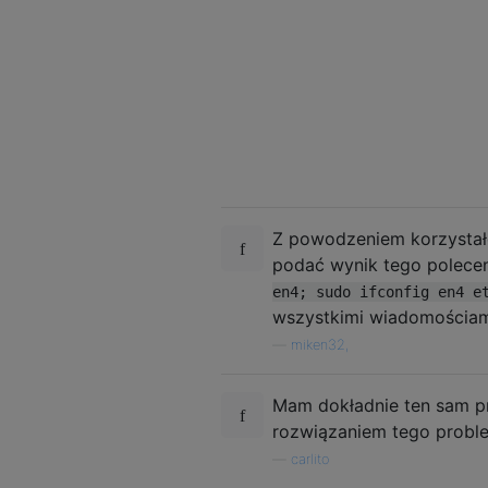
Z powodzeniem korzystał
podać wynik tego polecen
en4; sudo ifconfig en4 e
wszystkimi wiadomościam
—
miken32,
Mam dokładnie ten sam p
rozwiązaniem tego probl
—
carlito