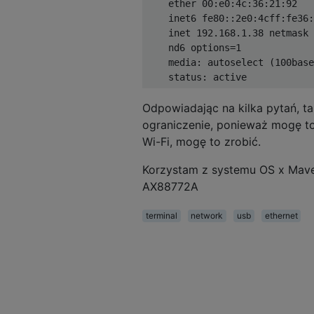
    ether 
00
:
e0
:
4c
:
36
:
21
:
92
    inet6 fe80
::
2e0
:
4cff
:
fe36
:
    inet 
192.168
.
1.38
 netmask 
    nd6 options
=
1
    media
:
 autoselect 
(
100base
    status
:
 active 
Odpowiadając na kilka pytań, ta
ograniczenie, ponieważ mogę to
Wi-Fi, mogę to zrobić.
Korzystam z systemu OS x Maver
AX88772A
terminal
network
usb
ethernet