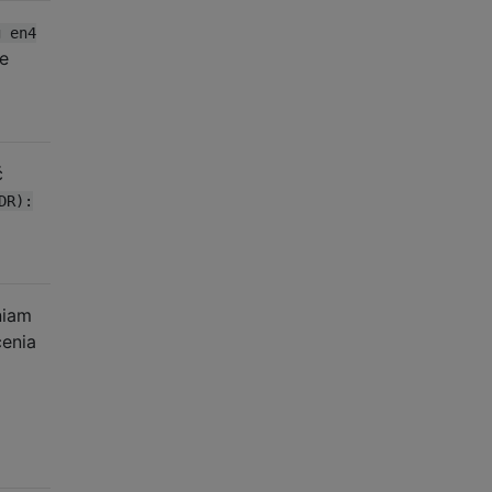
g en4
że
ć
DR):
niam
enia