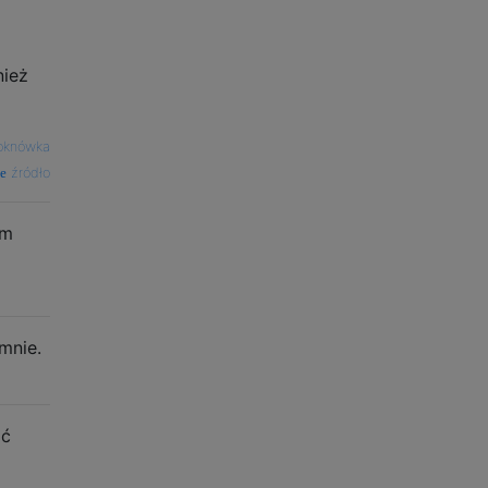
nież
 oknówka
źródło
ym
mnie.
ać