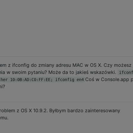
em z ifconfig do zmiany adresu MAC w OS X. Czy możesz
ia w swoim pytaniu? Może da to jakieś wskazówki.
ifcon
Coś w Console.app 
ther 10:0B:AD:C0:FF:EE; ifconfig en4
i?
roblem z OS X 10.9.2. Byłbym bardzo zainteresowany
emu.