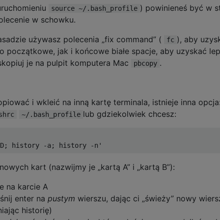
uruchomieniu
) powinieneś być w s
source ~/.bash_profile
polecenie w schowku.
 zasadzie używasz polecenia „fix command” (
), aby uzys
fc
no początkowe, jak i końcowe białe spacje, aby uzyskać le
skopiuj je na pulpit komputera Mac
.
pbcopy
iować i wkleić na inną kartę terminala, istnieje inna opcja
lub gdziekolwiek chcesz:
shrc
~/.bash_profile
D; history -a; history -n'
owych kart (nazwijmy je „kartą A” i „kartą B”):
 na karcie A
śnij enter na
pustym
wierszu, dając ci „świeży” nowy wiersz
jąc historię)