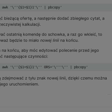
 awk '
\'
'{$1=$1}1'
\'
' | pbcopy'
 bieżącą ofertę, a następnie dodać zbiegłego cytat, a
czywistej kalkulacji.
ać ostatnią komendę do schowka, a raz go wkleić, to
eważ będzie to miało
nowej linii
na końcu.
 na końcu, aby móc edytować polecenie przed jego
 następujące czynności:
 awk '
\'
'{$1=$1}1'
\'
' ORS='
\'
''
\'
' | pbcopy'
 zdejmować z tyłu znak nowej linii, dzięki czemu można
 jego uruchomieniem.
—