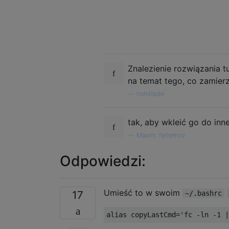
Znalezienie rozwiązania t
na temat tego, co zamier
—
nohillside
tak, aby wkleić go do inne
—
Maxim Yefremov
Odpowiedzi:
Umieść to w swoim
17
~/.bashrc
alias copyLastCmd
=
'fc -ln -1 |