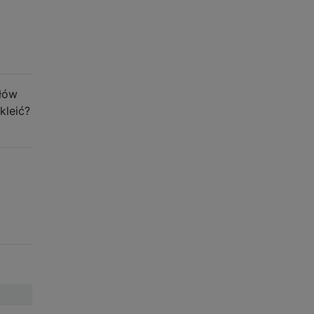
ółów
kleić?