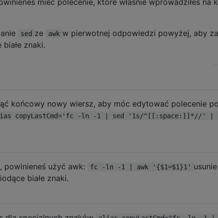
 powinieneś mieć polecenie, które właśnie wprowadziłeś na k
tanie
ze
w pierwotnej odpowiedzi powyżej, aby z
sed
awk
białe znaki.
ciąć końcowy nowy wiersz, aby móc edytować polecenie p
ias copyLastCmd='fc -ln -1 | sed '1s/^[[:space:]]*//' | 
, powinieneś użyć awk:
usunie
fc -ln -1 | awk '{$1=$1}1'
odące białe znaki.
s dla specjalnych znaków
alias copyLastCmd="fc -ln -1 |