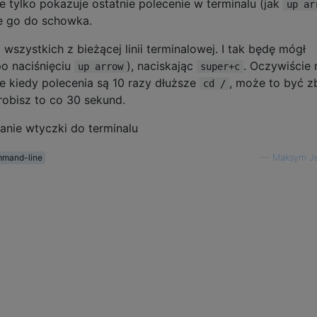
ie tylko pokazuje ostatnie polecenie w terminalu (jak
up ar
je go do schowka.
wszystkich z bieżącej linii terminalowej. I tak będę mógł
po naciśnięciu
), naciskając
. Oczywiście
up arrow
super+c
 kiedy polecenia są 10 razy dłuższe
, może to być z
cd /
 robisz to co 30 sekund.
anie wtyczki do terminalu
mand-line
—
Maksym J