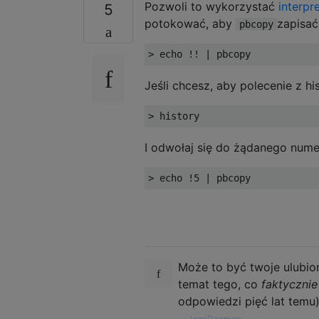
Pozwoli to wykorzystać
interpre
5
potokować, aby
zapisać
pbcopy
>
 echo 
!!
|
 pbcopy
Jeśli chcesz, aby polecenie z his
>
 history
I odwołaj się do żądanego numer
>
 echo 
!
5
|
 pbcopy
Może to być twoje ulubio
temat tego, co
faktycznie
odpowiedzi pięć lat temu)