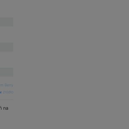
m Berry
źródło
ń na