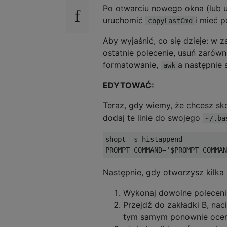
Po otwarciu nowego okna (lub 
uruchomić
i mieć 
copyLastCmd
Aby wyjaśnić, co się dzieje: w
ostatnie polecenie, usuń zarów
formatowanie,
a następnie 
awk
EDYTOWAĆ:
Teraz, gdy wiemy, że chcesz skop
dodaj te linie do swojego
~/.ba
shopt 
-
s histappend

PROMPT_COMMAND
=
'$PROMPT_COMMAN
Następnie, gdy otworzysz kilka n
Wykonaj dowolne polecenie
Przejdź do zakładki B, naci
tym samym ponownie ocenia