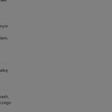
innym
łem.
załkę
bash,
nczego