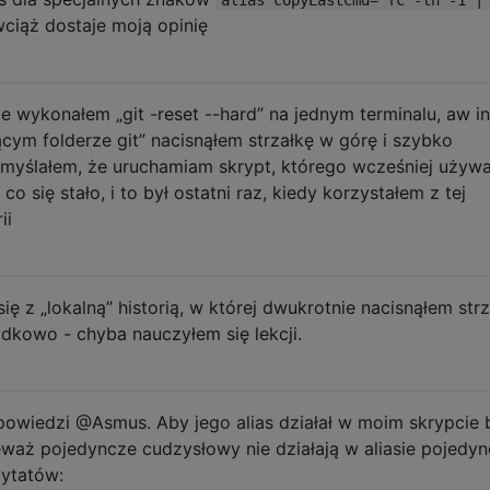
wciąż dostaje moją opinię
e wykonałem „git -reset --hard” na jednym terminalu, aw 
cym folderze git” nacisnąłem strzałkę w górę i szybko
myślałem, że uruchamiam skrypt, którego wcześniej używa
o się stało, i to był ostatni raz, kiedy korzystałem z tej
ii
ę z „lokalną” historią, w której dwukrotnie nacisnąłem str
padkowo - chyba nauczyłem się lekcji.
dpowiedzi @Asmus. Aby jego alias działał w moim skrypcie 
waż pojedyncze cudzysłowy nie działają w aliasie pojedy
ytatów: