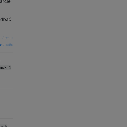
arcie
adbać
—
Asmus
źródło
o
awk 1
 awk