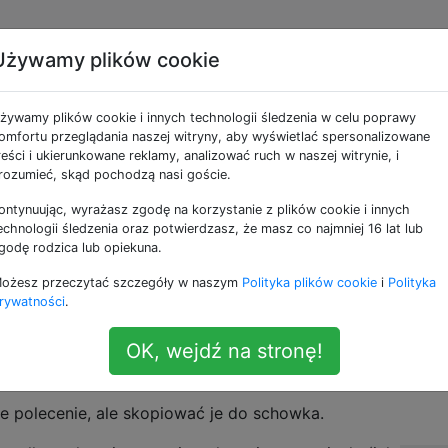
Używamy plików cookie
polecenie w terminalu
żywamy plików cookie i innych technologii śledzenia w celu poprawy
omfortu przeglądania naszej witryny, aby wyświetlać spersonalizowane
reści i ukierunkowane reklamy, analizować ruch w naszej witrynie, i
inalu, naciskając
jak w poniższym przykładzie:
rozumieć, skąd pochodzą nasi goście.
up arrow
ontynuując, wyrażasz zgodę na korzystanie z plików cookie i innych
echnologii śledzenia oraz potwierdzasz, że masz co najmniej 16 lat lub
godę rodzica lub opiekuna.
ożesz przeczytać szczegóły w naszym
Polityka plików cookie
i
Polityka
wykonane, a teraz mogę nacisnąć
i zobaczyć
rywatności
.
d /
up arrow
OK, wejdź na stronę!
e polecenie, ale skopiować je do schowka.