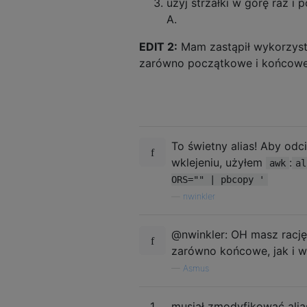
użyj strzałki w górę raz i
A.
EDIT 2:
Mam zastąpił wykorzys
zarówno początkowe i końcowe 
To świetny alias! Aby od
wklejeniu, użyłem
:
awk
al
ORS="" | pbcopy '
—
nwinkler
@nwinkler: OH masz rację
zarówno końcowe, jak i wi
—
Asmus
1
musiał zmodyfikować alia