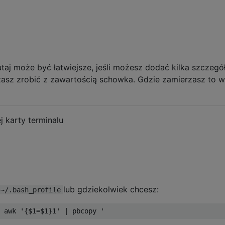
utaj może być łatwiejsze, jeśli możesz dodać kilka szczeg
zasz zrobić z zawartością schowka. Gdzie zamierzasz to w
j karty terminalu
lub gdziekolwiek chcesz:
~/.bash_profile
 awk '
{
$1
=
$1
}
1
' | pbcopy '