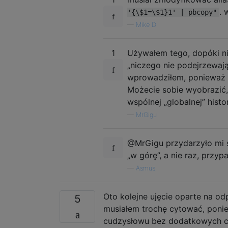
. 
'{\$1=\$1}1' | pbcopy"
—
Mike D
1
Używałem tego, dopóki ni
„niczego nie podejrzewają
wprowadziłem, ponieważ 
Możecie sobie wyobrazić, c
wspólnej „globalnej” histor
—
MrGigu
@MrGigu przydarzyło mi si
„w górę”, a nie raz, przy
—
Asmus,
Oto kolejne ujęcie oparte na o
5
musiałem trochę cytować, ponie
cudzysłowu bez dodatkowych c