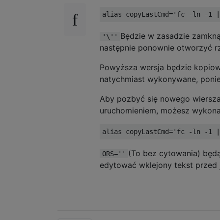
alias copyLastCmd
=
'fc -ln -1 |
Będzie w zasadzie zamknąć
'\''
następnie ponownie otworzyć rze
Powyższa wersja będzie kopiow
natychmiast wykonywane, poni
Aby pozbyć się nowego wiersza
uruchomieniem, możesz wykonać
alias copyLastCmd
=
'fc -ln -1 |
(To bez cytowania) będą
ORS=''
edytować wklejony tekst przed