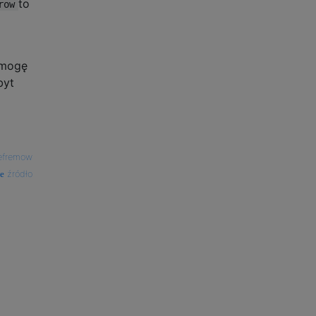
to
row
 mogę
byt
efremow
źródło