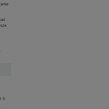
tanie
kać
psze
:
 (i