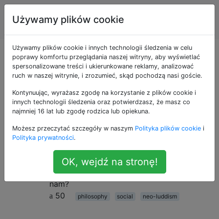
Sztuczna
Tagi
Używamy plików cookie
Account
inteligencja
Używamy plików cookie i innych technologii śledzenia w celu
Pytania otagowane
poprawy komfortu przeglądania naszej witryny, aby wyświetlać
spersonalizowane treści i ukierunkowane reklamy, analizować
ruch w naszej witrynie, i zrozumieć, skąd pochodzą nasi goście.
jako neo-luddism
Kontynuując, wyrażasz zgodę na korzystanie z plików cookie i
innych technologii śledzenia oraz potwierdzasz, że masz co
Jak sztuczna inteligencja może
14
najmniej 16 lat lub zgodę rodzica lub opiekuna.
zaszkodzić nam?
Możesz przeczytać szczegóły w naszym
Polityka plików cookie
i
Często słyszymy, że sztuczna inteligencja
Polityka prywatności
.
może zaszkodzić, a nawet zabić ludzi,
więc może okazać się niebezpieczna. Jak
OK, wejdź na stronę!
sztuczna inteligencja może zaszkodzić
nam?
50
philosophy
social
neo-luddism