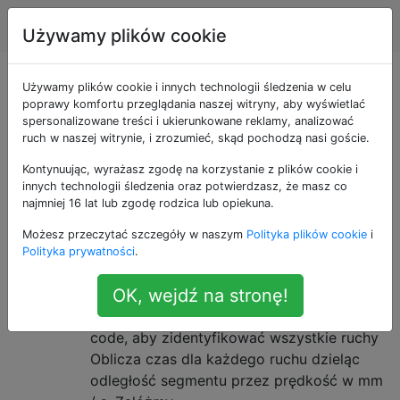
drukowanie 3d
Tagi
Account
Używamy plików cookie
Pytania otagowane
Używamy plików cookie i innych technologii śledzenia w celu
poprawy komfortu przeglądania naszej witryny, aby wyświetlać
spersonalizowane treści i ukierunkowane reklamy, analizować
jako estimation
ruch w naszej witrynie, i zrozumieć, skąd pochodzą nasi goście.
Kontynuując, wyrażasz zgodę na korzystanie z plików cookie i
Obliczanie szacowanego czasu
2
innych technologii śledzenia oraz potwierdzasz, że masz co
drukowania już wyciętego pliku
najmniej 16 lat lub zgodę rodzica lub opiekuna.
Zacząłem pisać aplikację, która oblicza
Możesz przeczytać szczegóły w naszym
Polityka plików cookie
i
szacunkowy całkowity czas drukowania z
Polityka prywatności
.
pliku kodu G dla już pokrojonego modelu.
OK, wejdź na stronę!
Program działa i jest dość dokładny. Działa
w następujący sposób: Skanuje cały plik G-
code, aby zidentyfikować wszystkie ruchy
Oblicza czas dla każdego ruchu dzieląc
odległość segmentu przez prędkość w mm