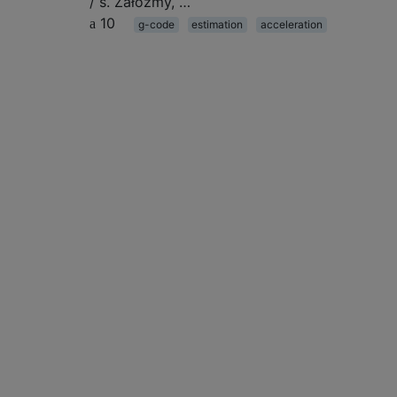
/ s. Załóżmy, …
10
g-code
estimation
acceleration