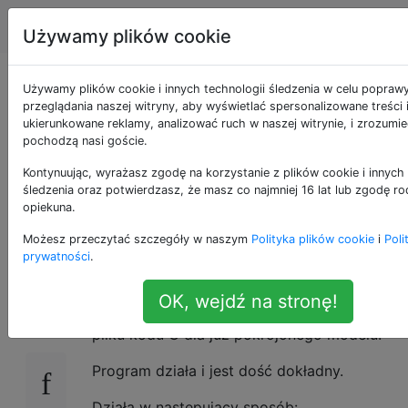
drukowanie 3d
Tagi
Account
Używamy plików cookie
Obliczanie
Używamy plików cookie i innych technologii śledzenia w celu popraw
przeglądania naszej witryny, aby wyświetlać spersonalizowane treści 
ukierunkowane reklamy, analizować ruch w naszej witrynie, i zrozumie
szacowanego czasu
pochodzą nasi goście.
drukowania już
Kontynuując, wyrażasz zgodę na korzystanie z plików cookie i innych 
śledzenia oraz potwierdzasz, że masz co najmniej 16 lat lub zgodę ro
opiekuna.
wyciętego pliku
Możesz przeczytać szczegóły w naszym
Polityka plików cookie
i
Poli
prywatności
.
Zacząłem pisać aplikację, która oblicza
10
OK, wejdź na stronę!
szacunkowy całkowity czas drukowania z
pliku kodu G dla już pokrojonego modelu.
Program działa i jest dość dokładny.
Działa w następujący sposób: