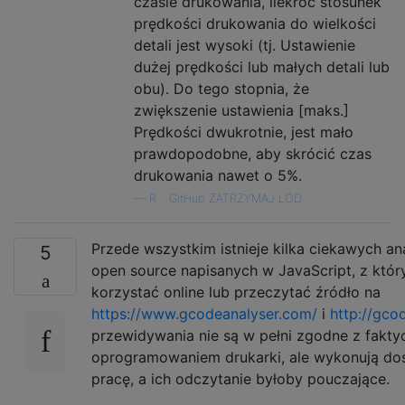
czasie drukowania, ilekroć stosunek
prędkości drukowania do wielkości
detali jest wysoki (tj. Ustawienie
dużej prędkości lub małych detali lub
obu). Do tego stopnia, że ​​
zwiększenie ustawienia [maks.]
Prędkości dwukrotnie, jest mało
prawdopodobne, aby skrócić czas
drukowania nawet o 5%.
—
R .. GitHub ZATRZYMAJ LÓD
Przede wszystkim istnieje kilka ciekawych an
5
open source napisanych w JavaScript, z któ
korzystać online lub przeczytać źródło na
https://www.gcodeanalyser.com/
i
http://gco
przewidywania nie są w pełni zgodne z fakt
oprogramowaniem drukarki, ale wykonują doś
pracę, a ich odczytanie byłoby pouczające.