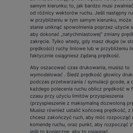
samym kierunku; to, jak bardzo musi zwalniać
od różnicy wektorów ruchu. Jeśli następny r
w przybliżeniu w tym samym kierunku, może
stanie uniknąć spowolnienia poprzez użycie s
aby dokonać „natychmiastowej” zmiany pręd
zakręcie. Tylko wtedy, gdy masz długie (w s
prędkości) ruchy liniowe lub w przybliżeniu li
faktycznie osiągniesz żądaną prędkość.
Aby oszacować czas drukowania, musisz to
wymodelować
. Śledź prędkość głowicy druk
podczas przetwarzania / symulacji gcode, a 
każdego polecenia ruchu oblicz prędkość w f
czasu przy użyciu limitów przyspieszenia
(przyspieszenie z maksymalną dozwoloną prę
Musisz również ustalić końcową prędkość, z 
chcesz zakończyć ruch, aby móc rozpocząć 
komendę ruchu, oraz punkt, aby rozpocząć zw
jeśli to konieczne, aby to osiągnąć.