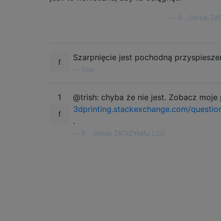
—
R .. GitHub 
Szarpnięcie jest pochodną przyspieszen
—
Trish,
1
@trish: chyba że nie jest. Zobacz moje
3dprinting.stackexchange.com/question
.
—
R .. GitHub ZATRZYMAJ LÓD