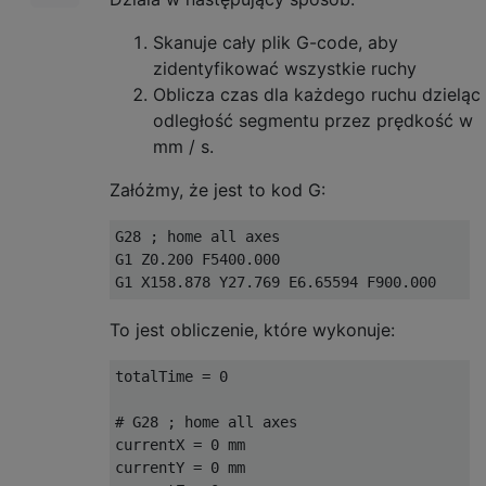
Skanuje cały plik G-code, aby
zidentyfikować wszystkie ruchy
Oblicza czas dla każdego ruchu dzieląc
odległość segmentu przez prędkość w
mm / s.
Załóżmy, że jest to kod G:
G28 ; home all axes

G1 Z0.200 F5400.000

To jest obliczenie, które wykonuje:
totalTime = 0

# G28 ; home all axes

currentX = 0 mm

currentY = 0 mm
