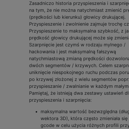
Zasadniczo historia przyspieszenia i szarpnię
na tym, że nie można natychmiast zmienić pr
(prędkości lub kierunku) głowicy drukującej.
Przyspieszenie i zwolnienie zajmuje trochę cz
Przyspieszenie to maksymalna szybkość, z j
prędkość głowicy drukującej może się zmieni
Szarpnięcie jest czymś w rodzaju mylnego /
hackowania i jest maksymalną fałszywą
natychmiastową zmianą prędkości dozwoloną
dwóch segmentów / krzywych. Celem szarpnię
uniknięcie niespokojnego ruchu podczas poru
po krzywej złożonej z wielu segmentów pop
przyspieszanie / zwalnianie w każdym małym 
Pamiętaj, że istnieją dwa zestawy ustawień d
przyspieszenia i szarpnięcia:
maksymalna wartość bezwzględna (dłu
wektora 3D), która często zmieniała się
gcode w celu użycia różnych profili prz