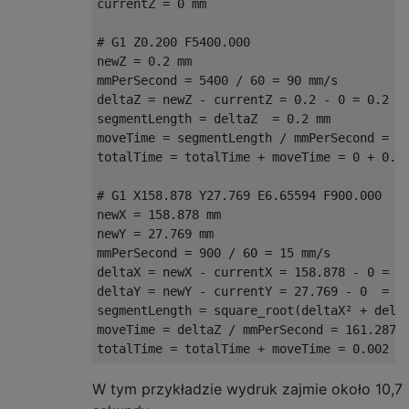
currentZ = 0 mm

# G1 Z0.200 F5400.000

newZ = 0.2 mm

mmPerSecond = 5400 / 60 = 90 mm/s

deltaZ = newZ - currentZ = 0.2 - 0 = 0.2 mm
segmentLength = deltaZ  = 0.2 mm

moveTime = segmentLength / mmPerSecond = 0.
totalTime = totalTime + moveTime = 0 + 0.00
# G1 X158.878 Y27.769 E6.65594 F900.000

newX = 158.878 mm

newY = 27.769 mm

mmPerSecond = 900 / 60 = 15 mm/s

deltaX = newX - currentX = 158.878 - 0 = 15
deltaY = newY - currentY = 27.769 - 0  = 27
segmentLength = square_root(deltaX² + delta
moveTime = deltaZ / mmPerSecond = 161.287 /
W tym przykładzie wydruk zajmie około 10,7