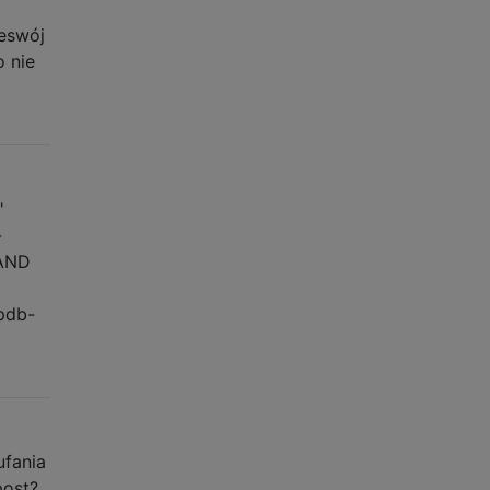
geswój
o nie
"
-
 AND
pdb-
ufania
post?