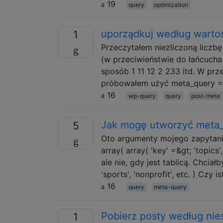
19
query
optimization
uporządkuj według wartoś
1
Przeczytałem niezliczoną liczb
(w przeciwieństwie do łańcucha
sposób 1 11 12 2 233 itd. W pr
próbowałem użyć meta_query =&
16
wp-query
query
post-meta
Jak mogę utworzyć meta_q
5
Oto argumenty mojego zapytania:
array( array( 'key' =&gt; 'topics'
ale nie, gdy jest tablicą. Chcia
'sports', 'nonprofit', etc. ) Czy 
16
query
meta-query
Pobierz posty według nie
1