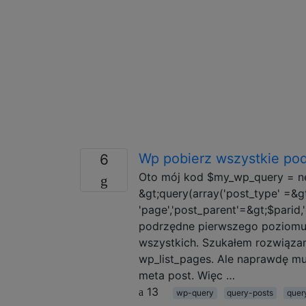
Wp pobierz wszystkie pod
6
Oto mój kod $my_wp_query = n
&gt;query(array('post_type' =&g
'page','post_parent'=&gt;$parid,'
podrzędne pierwszego poziomu. P
wszystkich. Szukałem rozwiąza
wp_list_pages. Ale naprawdę m
meta post. Więc …
13
wp-query
query-posts
quer