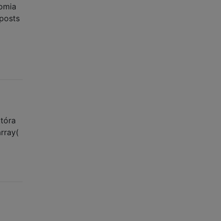
omia
posts
tóra
rray(