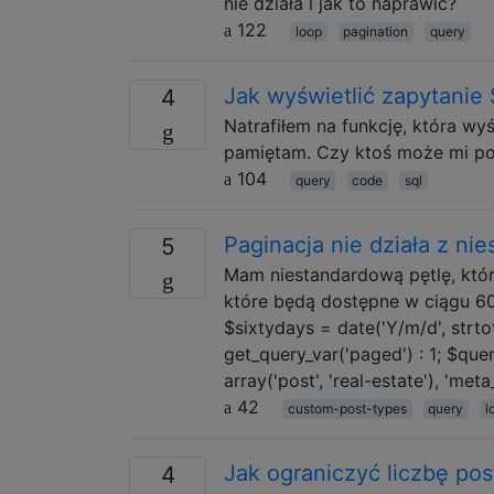
nie działa i jak to naprawić?
122
loop
pagination
query
Jak wyświetlić zapytanie
4
Natrafiłem na funkcję, która wyś
pamiętam. Czy ktoś może mi po
104
query
code
sql
Paginacja nie działa z ni
5
Mam niestandardową pętlę, któr
które będą dostępne w ciągu 60 
$sixtydays = date('Y/m/d', strt
get_query_var('paged') : 1; $qu
array('post', 'real-estate'), 'me
42
custom-post-types
query
l
Jak ograniczyć liczbę p
4