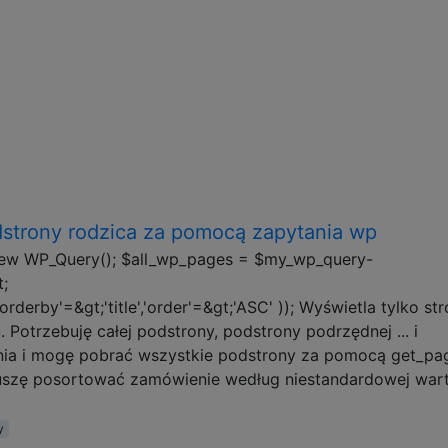
strony rodzica za pomocą zapytania wp
ew WP_Query(); $all_wp_pages = $my_wp_query-
t;
orderby'=&gt;'title','order'=&gt;'ASC' )); Wyświetla tylko st
otrzebuję całej podstrony, podstrony podrzędnej ... i
nia i mogę pobrać wszystkie podstrony za pomocą get_pag
uszę posortować zamówienie według niestandardowej wart
y