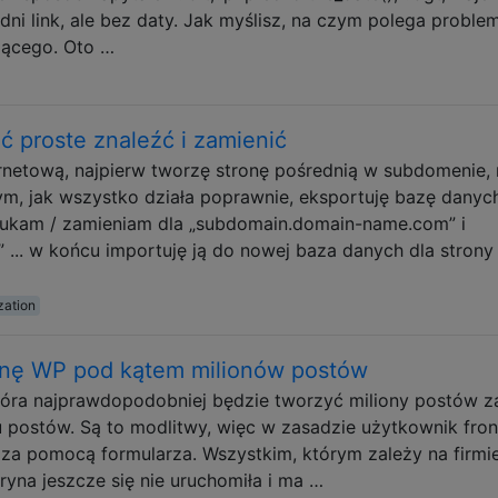
dni link, ale bez daty. Jak myślisz, na czym polega problem
jącego. Oto …
ć proste znaleźć i zamienić
ernetową, najpierw tworzę stronę pośrednią w subdomenie, 
m, jak wszystko działa poprawnie, eksportuję bazę danych
szukam / zamieniam dla „subdomain.domain-name.com” i
 ... w końcu importuję ją do nowej baza danych dla strony
zation
ynę WP pod kątem milionów postów
 która najprawdopodobniej będzie tworzyć miliony postów z
postów. Są to modlitwy, więc w zasadzie użytkownik fro
 za pomocą formularza. Wszystkim, którym zależy na firmie
itryna jeszcze się nie uruchomiła i ma …