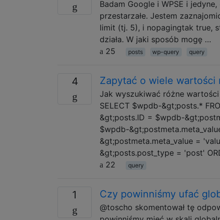
Badam Google i WPSE i jedyne, 
przestarzałe. Jestem zaznajomi
limit (tj. 5), i nopagingtak true,
działa. W jaki sposób mogę …
25
posts
wp-query
query
Zapytać o wiele wartości
4
Jak wyszukiwać różne wartości
SELECT $wpdb-&gt;posts.* FR
&gt;posts.ID = $wpdb-&gt;post
$wpdb-&gt;postmeta.meta_value 
&gt;postmeta.meta_value = 'val
&gt;posts.post_type = 'post' 
22
query
Czy powinniśmy ufać glo
1
@toscho skomentował tę odpowie
powinniśmy mieć w skali globaln