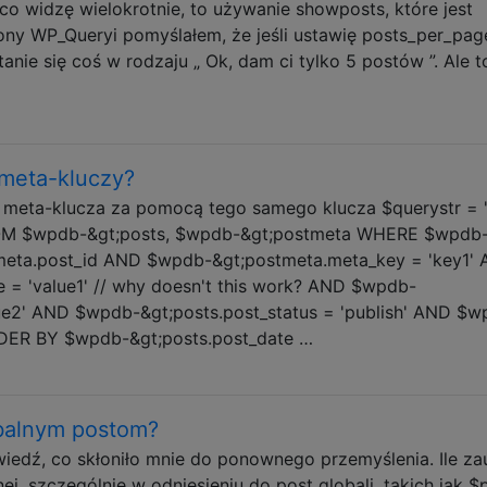
co widzę wielokrotnie, to używanie showposts, które jest
ony WP_Queryi pomyślałem, że jeśli ustawię posts_per_pa
 stanie się coś w rodzaju „ Ok, dam ci tylko 5 postów ”. Ale t
 meta-kluczy?
 meta-klucza za pomocą tego samego klucza $querystr = 
OM $wpdb-&gt;posts, $wpdb-&gt;postmeta WHERE $wpdb
meta.post_id AND $wpdb-&gt;postmeta.meta_key = 'key1'
= 'value1' // why doesn't this work? AND $wpdb-
ue2' AND $wpdb-&gt;posts.post_status = 'publish' AND $w
ORDER BY $wpdb-&gt;posts.post_date …
balnym postom?
dź, co skłoniło mnie do ponownego przemyślenia. Ile za
ej, szczególnie w odniesieniu do post globali, takich jak $