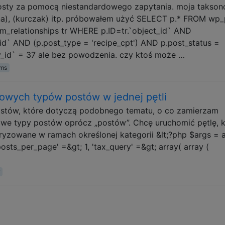
sty za pomocą niestandardowego zapytania. moja takson
ina), (kurczak) itp. próbowałem użyć SELECT p.* FROM wp_
m_relationships tr WHERE p.ID=tr.`object_id` AND
id` AND (p.post_type = 'recipe_cpt') AND p.post_status =
y_id` = 37 ale bez powodzenia. czy ktoś może …
rms
dowych typów postów w jednej pętli
 postów, które dotyczą podobnego tematu, o co zamierzam
we typy postów oprócz „postów”. Chcę uruchomić pętlę, k
ryzowane w ramach określonej kategorii &lt;?php $args = a
'posts_per_page' =&gt; 1, 'tax_query' =&gt; array( array (
y