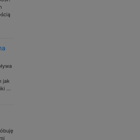
m
ością
na
pływa
 jak
iki …
róbuję
mi