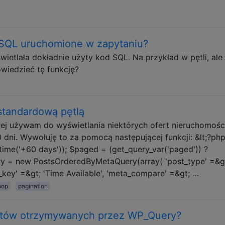
 SQL uruchomione w zapytaniu?
wietlała dokładnie użyty kod SQL. Na przykład w pętli, ale 
wiedzieć tę funkcję?
estandardową pętlą
ej używam do wyświetlania niektórych ofert nieruchomości
dni. Wywołuję to za pomocą następującej funkcji: &lt;?ph
otime('+60 days')); $paged = (get_query_var('paged')) ?
ery = new PostsOrderedByMetaQuery(array( 'post_type' =&g
ta_key' =&gt; 'Time Available', 'meta_compare' =&gt; …
oop
pagination
ostów otrzymywanych przez WP_Query?