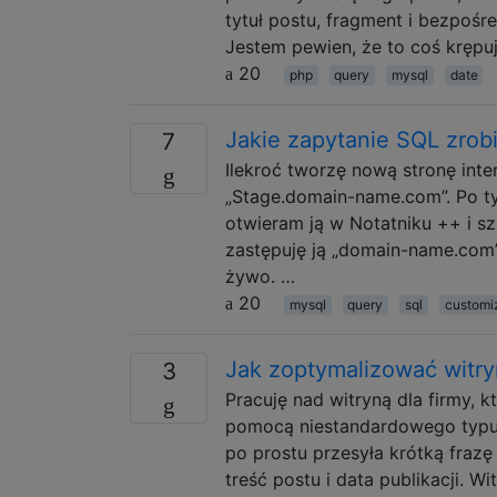
tytuł postu, fragment i bezpośre
Jestem pewien, że to coś krępu
20
php
query
mysql
date
Jakie zapytanie SQL zrobi
7
Ilekroć tworzę nową stronę int
„Stage.domain-name.com”. Po ty
otwieram ją w Notatniku ++ i 
zastępuję ją „domain-name.com”
żywo. …
20
mysql
query
sql
customi
Jak zoptymalizować witr
3
Pracuję nad witryną dla firmy,
pomocą niestandardowego typu 
po prostu przesyła krótką frazę
treść postu i data publikacji. W