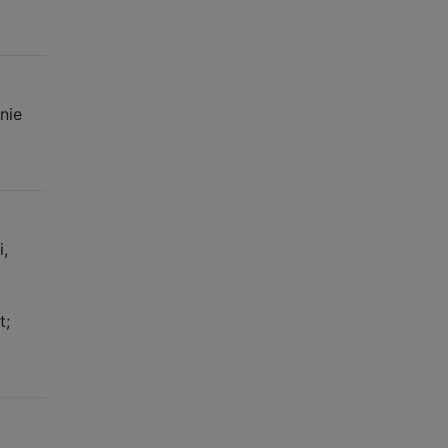
nie
,
p
t;