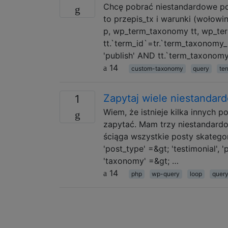
Chcę pobrać niestandardowe po
to przepis_tx i warunki (wołow
p, wp_term_taxonomy tt, wp_ter
tt.`term_id`=tr.`term_taxonomy_
'publish' AND tt.`term_taxonom
14
custom-taxonomy
query
te
Zapytaj wiele niestandar
1
Wiem, że istnieje kilka innych
zapytać. Mam trzy niestandardo
ściąga wszystkie posty skatego
'post_type' =&gt; 'testimonial', 
'taxonomy' =&gt; …
14
php
wp-query
loop
quer