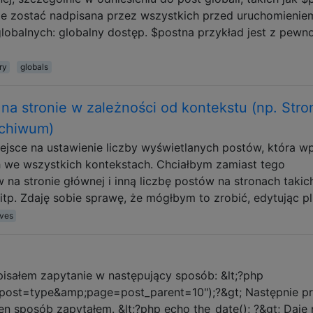
e zostać nadpisana przez wszystkich przed uruchomienie
globalnych: globalny dostęp. $postna przykład jest z pewn
ry
globals
na stronie w zależności od kontekstu (np. Stro
rchiwum)
iejsce na ustawienie liczby wyświetlanych postów, która w
 we wszystkich kontekstach. Chciałbym zamiast tego
na stronie głównej i inną liczbę postów na stronach takich
tp. Zdaję sobie sprawę, że mógłbym to zrobić, edytując pl
ives
pisałem zapytanie w następujący sposób: &lt;?php
post=type&amp;page=post_parent=10");?&gt; Następnie p
n sposób zapytałem. &lt;?php echo the_date(); ?&gt; Daje 