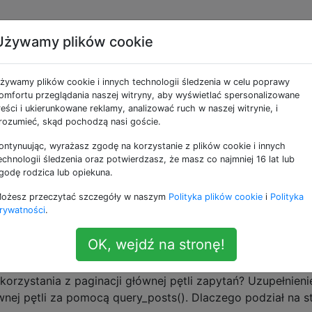
Używamy plików cookie
ne jako query
żywamy plików cookie i innych technologii śledzenia w celu poprawy
omfortu przeglądania naszej witryny, aby wyświetlać spersonalizowane
bierania informacji z bazy danych.
reści i ukierunkowane reklamy, analizować ruch w naszej witrynie, i
rozumieć, skąd pochodzą nasi goście.
uery vs query_posts () vs get_posts ()?
ontynuując, wyrażasz zgodę na korzystanie z plików cookie i innych
uczków zawartych w Kodeksie i korzystanie z blogosfery
echnologii śledzenia oraz potwierdzasz, że masz co najmniej 16 lat lub
ia WP_Query. O co chodzi?
godę rodzica lub opiekuna.
ery
get-posts
ożesz przeczytać szczegóły w naszym
Polityka plików cookie
i
Polityka
rywatności
.
trony dla niestandardowych pętli?
OK, wejdź na stronę!
tkowe zapytanie do pliku szablonu / niestandardowego
sić WordPress do korzystania z mojego niestandardowego
 korzystania z paginacji głównej pętli zapytań? Uzupełnieni
ej pętli za pomocą query_posts(). Dlaczego podział na s