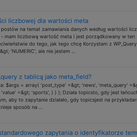
ci liczbowej dla wartości meta
ę postów na temat zamawiania danych według wartości lic
 - mam liczbową wartość meta i jest porządkowany w ten
zeciwieństwie do tego, jak tego chcę Korzystam z WP_Query
gt; 'NUMERIC', ale nie jestem …
uery z tablicą jako meta_field?
 $args = array( 'post_type' =&gt; 'news', 'meta_query' =&
, 'value' =&gt; 'sports', ) ) ); Działa topicsto, gdy jest łańcu
łbym, aby to zapytanie działało, gdy topicsjest na przykładar
istnieje sposób na …
standardowego zapytania o identyfikatorze ter