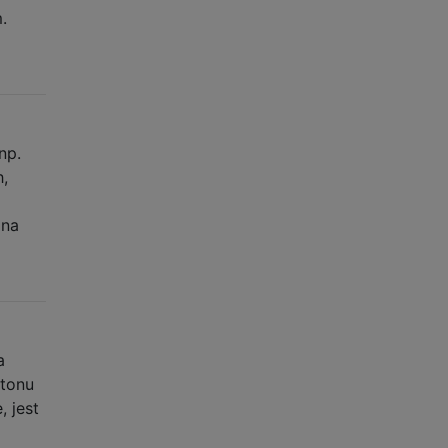
.
np.
,
 na
a
ntonu
, jest