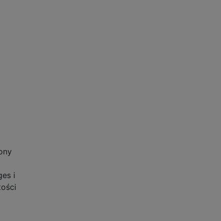
rony
es i
ości