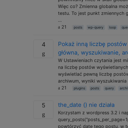
Więc co? Zmienna globalna moż
testu. To jest punkt zmiennych 
…
21
posts
wp-query
loop
que
Pokaż inną liczbę postów 
4
główna, wyszukiwanie, a
W Ustawieniach czytania jest m
na liczbę postów wyświetlanych
wyświetlać pewną liczbę postów 
archiwum, wyniki wyszukiwania i
21
plugins
posts
query
arch
the_date () nie działa
5
Korzystam z wordpress 3.2 i na
query_posts("posts_per_page=1
powtórzyć datę tego postu, w te