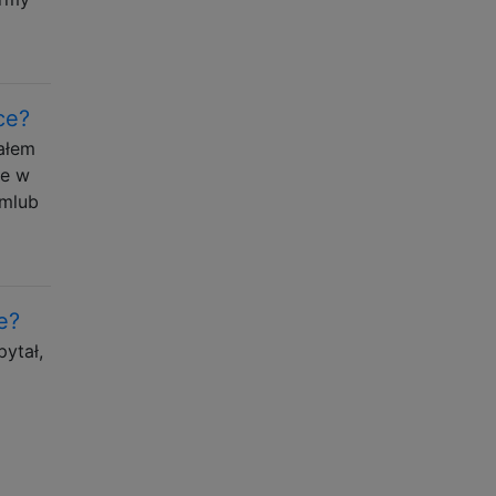
ce?
ałem
ze w
omlub
e?
pytał,