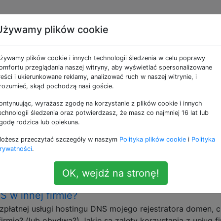
Używamy plików cookie
e jako dns-servers
żywamy plików cookie i innych technologii śledzenia w celu poprawy
omfortu przeglądania naszej witryny, aby wyświetlać spersonalizowane
dla mojej domeny - czy przeglądarki internet
reści i ukierunkowane reklamy, analizować ruch w naszej witrynie, i
rozumieć, skąd pochodzą nasi goście.
cej niż jednego?
la mojej domeny, są one zwracane w kolejności okrężnej p
ontynuując, wyrażasz zgodę na korzystanie z plików cookie i innych
echnologii śledzenia oraz potwierdzasz, że masz co najmniej 16 lat lub
.1 A example.com 192.0.2.2 A example.com 192.0.2.3 A
godę rodzica lub opiekuna.
glądarki internetowe, jeśli pierwszy host ( 192.0.2.1) jest
róbują użyć drugiego hosta ( 192.0.2.2), czy też zwracają
ożesz przeczytać szczegóły w naszym
Polityka plików cookie
i
Polityka
rywatności
.
ns-servers
OK, wejdź na stronę!
 z bezpłatnego hostingu DNS rejestratora dom
 w innej firmie?
płatnej usługi hostingu DNS mojego rejestratora domen, 
rmie? (lub obydwa?) Jakie są zalety korzystania z usług f