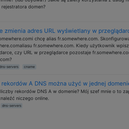
 rejestratora domen?
zmienia adres URL wyświetlany w przeglądar
mewhere.comi chcę alias fr.somewhere.com. Skonfigurow
re.comaliasu fr.somewhere.com. Kiedy użytkownik wpis
ądarce, czy URL w przeglądarce pozostaje fr.somewhere.c
.com?
dns-servers
cname
by rekordów A DNS można użyć w jednej domeni
tu liczby rekordów DNS A w domenie? Mój szef mnie o to za
naleźć niczego online.
dns-servers