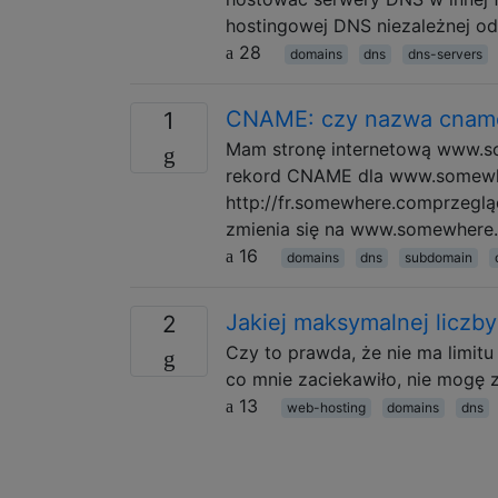
hostingowej DNS niezależnej od
28
domains
dns
dns-servers
CNAME: czy nazwa cname 
1
Mam stronę internetową www.so
rekord CNAME dla www.somewhe
http://fr.somewhere.comprzegl
zmienia się na www.somewhere
16
domains
dns
subdomain
Jakiej maksymalnej licz
2
Czy to prawda, że ​​nie ma limi
co mnie zaciekawiło, nie mogę z
13
web-hosting
domains
dns