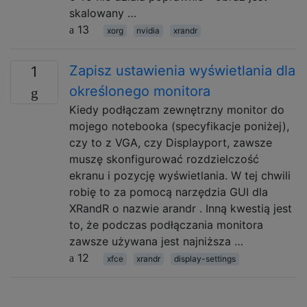
skalowany …
13
xorg
nvidia
xrandr
Zapisz ustawienia wyświetlania dla
1
określonego monitora
Kiedy podłączam zewnętrzny monitor do
mojego notebooka (specyfikacje poniżej),
czy to z VGA, czy Displayport, zawsze
muszę skonfigurować rozdzielczość
ekranu i pozycję wyświetlania. W tej chwili
robię to za pomocą narzędzia GUI dla
XRandR o nazwie arandr . Inną kwestią jest
to, że podczas podłączania monitora
zawsze używana jest najniższa …
12
xfce
xrandr
display-settings