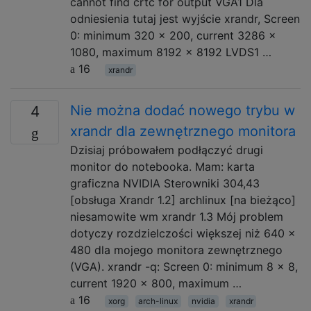
cannot find crtc for output VGA1 Dla
odniesienia tutaj jest wyjście xrandr, Screen
0: minimum 320 x 200, current 3286 x
1080, maximum 8192 x 8192 LVDS1 …
16
xrandr
Nie można dodać nowego trybu w
4
xrandr dla zewnętrznego monitora
Dzisiaj próbowałem podłączyć drugi
monitor do notebooka. Mam: karta
graficzna NVIDIA Sterowniki 304,43
[obsługa Xrandr 1.2] archlinux [na ​​bieżąco]
niesamowite wm xrandr 1.3 Mój problem
dotyczy rozdzielczości większej niż 640 x
480 dla mojego monitora zewnętrznego
(VGA). xrandr -q: Screen 0: minimum 8 x 8,
current 1920 x 800, maximum …
16
xorg
arch-linux
nvidia
xrandr