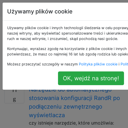
Unix & Linux
Tagi
Account
Używamy plików cookie
Pytania otagowane
Używamy plików cookie i innych technologii śledzenia w celu popraw
naszej witryny, aby wyświetlać spersonalizowane treści i ukierunkow
ruch w naszej witrynie, i zrozumieć, skąd pochodzą nasi goście.
jako xrandr
Kontynuując, wyrażasz zgodę na korzystanie z plików cookie i innych 
potwierdzasz, że masz co najmniej 16 lat lub zgodę rodzica lub opiek
xrandr to rozszerzenie X Window System, które
umożliwia klientom dynamiczną zmianę ekranów X w
Możesz przeczytać szczegóły w naszym
Polityka plików cookie
i
Poli
celu zmiany rozmiaru, obrotu i odzwierciedlenia okna
głównego ekranu.
OK, wejdź na stronę!
Narzędzie do automatycznego
11
stosowania konfiguracji RandR po
podłączeniu zewnętrznego
wyświetlacza
czy istnieje narzędzie, które umożliwia: