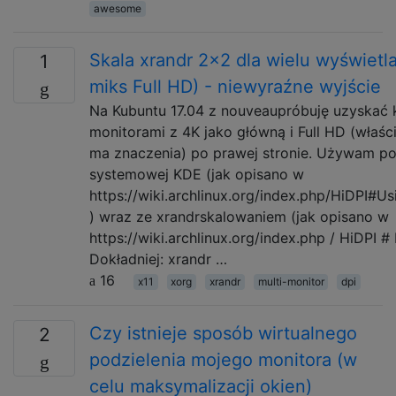
awesome
Skala xrandr 2x2 dla wielu wyświetla
1
miks Full HD) - niewyraźne wyjście
Na Kubuntu 17.04 z nouveaupróbuję uzyskać 
monitorami z 4K jako główną i Full HD (właśc
ma znaczenia) po prawej stronie. Używam po
systemowej KDE (jak opisano w
https://wiki.archlinux.org/index.php/HiDPI#U
) wraz ze xrandrskalowaniem (jak opisano w
https://wiki.archlinux.org/index.php / HiDPI # 
Dokładniej: xrandr …
16
x11
xorg
xrandr
multi-monitor
dpi
Czy istnieje sposób wirtualnego
2
podzielenia mojego monitora (w
celu maksymalizacji okien)