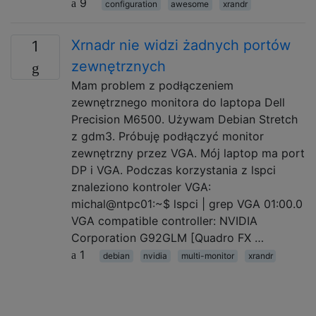
9
configuration
awesome
xrandr
Xrnadr nie widzi żadnych portów
1
zewnętrznych
Mam problem z podłączeniem
zewnętrznego monitora do laptopa Dell
Precision M6500. Używam Debian Stretch
z gdm3. Próbuję podłączyć monitor
zewnętrzny przez VGA. Mój laptop ma port
DP i VGA. Podczas korzystania z lspci
znaleziono kontroler VGA:
michal@ntpc01:~$ lspci | grep VGA 01:00.0
VGA compatible controller: NVIDIA
Corporation G92GLM [Quadro FX …
1
debian
nvidia
multi-monitor
xrandr