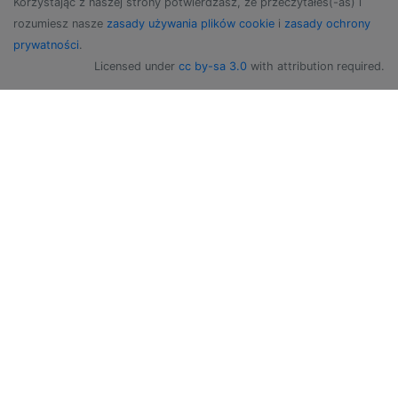
Korzystając z naszej strony potwierdzasz, że przeczytałeś(-aś) i
rozumiesz nasze
zasady używania plików cookie
i
zasady ochrony
prywatności
.
Licensed under
cc by-sa 3.0
with attribution required.