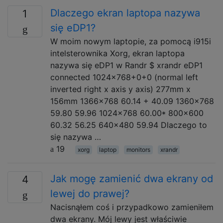
Dlaczego ekran laptopa nazywa
1
się eDP1?
W moim nowym laptopie, za pomocą i915i
intelsterownika Xorg, ekran laptopa
nazywa się eDP1 w Randr $ xrandr eDP1
connected 1024x768+0+0 (normal left
inverted right x axis y axis) 277mm x
156mm 1366x768 60.14 + 40.09 1360x768
59.80 59.96 1024x768 60.00* 800x600
60.32 56.25 640x480 59.94 Dlaczego to
się nazywa …
19
xorg
laptop
monitors
xrandr
Jak mogę zamienić dwa ekrany od
4
lewej do prawej?
Nacisnąłem coś i przypadkowo zamieniłem
dwa ekrany. Mój lewy jest właściwie