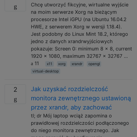
Chcę utworzyć fikcyjne, wirtualne wyjście
na moim serwerze Xorg na bieżącym
procesorze Intel iGPU (na Ubuntu 16.04.2
HWE, z serwerem Xorg w wersji 1.18.4).
Jest podobny do Linux Mint 18.2, którego
jedno z danych xrandrwyjściowych
pokazuje: Screen 0: minimum 8 x 8, current
1920 x 1080, maximum 32767 x 32767 …
11
x11
xorg
xrandr
opengl
virtual-desktop
Jak uzyskać rozdzielczość
2
monitora zewnętrznego ustawioną
przez xrandr, aby zachować
tl; dr Mój laptop wciąż zapomina o
prawidłowej rozdzielczości podłączonego
do niego monitora zewnętrznego. Jak