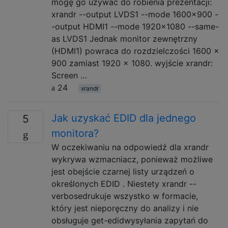
mogę go używać do robienia prezentacji:
xrandr --output LVDS1 --mode 1600x900 -
-output HDMI1 --mode 1920x1080 --same-
as LVDS1 Jednak monitor zewnętrzny
(HDMI1) powraca do rozdzielczości 1600 x
900 zamiast 1920 x 1080. wyjście xrandr:
Screen …
24
xrandr
Jak uzyskać EDID dla jednego
5
monitora?
W oczekiwaniu na odpowiedź dla xrandr
wykrywa wzmacniacz, ponieważ możliwe
jest obejście czarnej listy urządzeń o
określonych EDID . Niestety xrandr --
verbosedrukuje wszystko w formacie,
który jest nieporęczny do analizy i nie
obsługuje get-edidwysyłania zapytań do