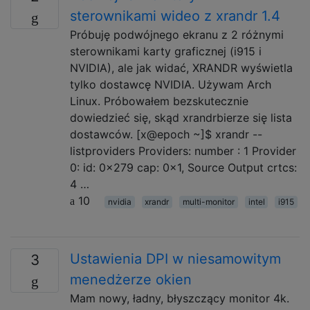
sterownikami wideo z xrandr 1.4
Próbuję podwójnego ekranu z 2 różnymi
sterownikami karty graficznej (i915 i
NVIDIA), ale jak widać, XRANDR wyświetla
tylko dostawcę NVIDIA. Używam Arch
Linux. Próbowałem bezskutecznie
dowiedzieć się, skąd xrandrbierze się lista
dostawców. [x@epoch ~]$ xrandr --
listproviders Providers: number : 1 Provider
0: id: 0x279 cap: 0x1, Source Output crtcs:
4 …
10
nvidia
xrandr
multi-monitor
intel
i915
Ustawienia DPI w niesamowitym
3
menedżerze okien
Mam nowy, ładny, błyszczący monitor 4k.