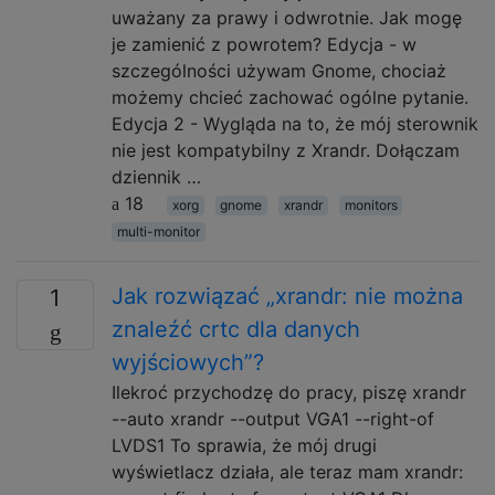
uważany za prawy i odwrotnie. Jak mogę
je zamienić z powrotem? Edycja - w
szczególności używam Gnome, chociaż
możemy chcieć zachować ogólne pytanie.
Edycja 2 - Wygląda na to, że mój sterownik
nie jest kompatybilny z Xrandr. Dołączam
dziennik …
18
xorg
gnome
xrandr
monitors
multi-monitor
Jak rozwiązać „xrandr: nie można
1
znaleźć crtc dla danych
wyjściowych”?
Ilekroć przychodzę do pracy, piszę xrandr
--auto xrandr --output VGA1 --right-of
LVDS1 To sprawia, że ​​mój drugi
wyświetlacz działa, ale teraz mam xrandr: