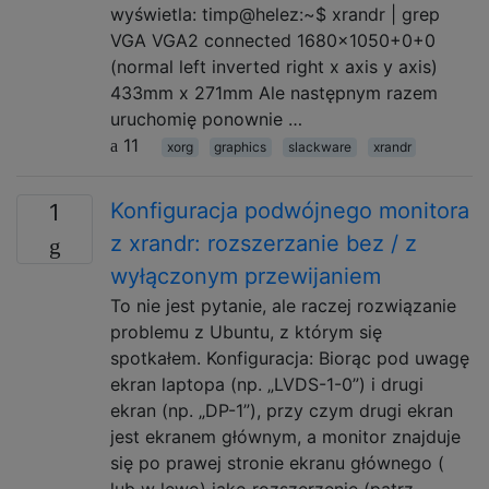
wyświetla: timp@helez:~$ xrandr | grep
VGA VGA2 connected 1680x1050+0+0
(normal left inverted right x axis y axis)
433mm x 271mm Ale następnym razem
uruchomię ponownie …
11
xorg
graphics
slackware
xrandr
Konfiguracja podwójnego monitora
1
z xrandr: rozszerzanie bez / z
wyłączonym przewijaniem
To nie jest pytanie, ale raczej rozwiązanie
problemu z Ubuntu, z którym się
spotkałem. Konfiguracja: Biorąc pod uwagę
ekran laptopa (np. „LVDS-1-0”) i drugi
ekran (np. „DP-1”), przy czym drugi ekran
jest ekranem głównym, a monitor znajduje
się po prawej stronie ekranu głównego (
lub w lewo) jako rozszerzenie (patrz …