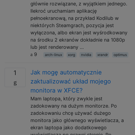
głównie rozwiązane, z wyjątkiem jednego.
Ilekroć uruchamiam aplikację
pełnoekranową, na przykład Kodilub w
niektórych Steamgrach, pozycja jest
wyłączona, albo ekran jest wyśrodkowany
na środku 2 ekranów dokładnie na 1080p
lub jest renderowany …
9
arch-linux
xorg
nvidia
xrandr
optimus
Jak mogę automatycznie
1
zaktualizować układ mojego
monitora w XFCE?
Mam laptopa, który zwykle jest
zadokowany na dużym monitorze. Po
zadokowaniu chcę używać dużego
monitora jako głównego wyświetlacza, a
ekran laptopa jako dodatkowego
wyświetlacza po prawej stronie. Po