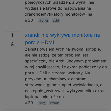
pojedynczych urządzeń, a wyniki nie
wydają się łatwe do mapowania na
xrandridentyfikatory monitorów (na …
20
xrandr
edid
xrandr nie wykrywa monitora na
1
porcie HDMI
Zainstalowałem Arch na swoim laptopie,
ale nie sądzę, że ten problem jest
specyficzny dla Arch. Jedynym problemem
w tej chwili jest to, że ekran podłączony do
portu HDMI nie został wykryty. Na
przykład uruchamiany z centrum
sterowania gnome, aplet wyświetlacza, a
następnie „wykrywaj” wykrywa tylko ekran
laptopa, mimo że do …
20
xorg
xrandr