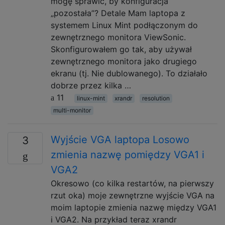
mogę sprawić, by konfiguracja
„pozostała”? Detale Mam laptopa z
systemem Linux Mint podłączonym do
zewnętrznego monitora ViewSonic.
Skonfigurowałem go tak, aby używał
zewnętrznego monitora jako drugiego
ekranu (tj. Nie dublowanego). To działało
dobrze przez kilka …
11
linux-mint
xrandr
resolution
multi-monitor
Wyjście VGA laptopa Losowo
3
zmienia nazwę pomiędzy VGA1 i
VGA2
Okresowo (co kilka restartów, na pierwszy
rzut oka) moje zewnętrzne wyjście VGA na
moim laptopie zmienia nazwę między VGA1
i VGA2. Na przykład teraz xrandr