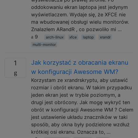
oddokowaniu ekran laptopa jest jedynym
wyświetlaczem. Wydaje się, że XFCE nie
ma wbudowanej obsługi wielu monitorów.
Znalazłem ARandR , co pozwoliło mi …
9
arch-linux
xfce
laptop
xrandr
multi-monitor
Jak korzystać z obracania ekranu
1
w konfiguracji Awesome WM?
Korzystam ze xrandrskryptu, aby ustawić
rozmiar i obrót ekranu. W takim przypadku
jeden ekran jest w trybie poziomym, a
drugi jest obrócony. Jak mogę wykryć ten
obrót w konfiguracji Awesome WM ? Celem
jest ustawienie układu znaczników w taki
sposób, aby okna były podzielone wzdłuż
krótkiej osi ekranu. Oznacza to, …