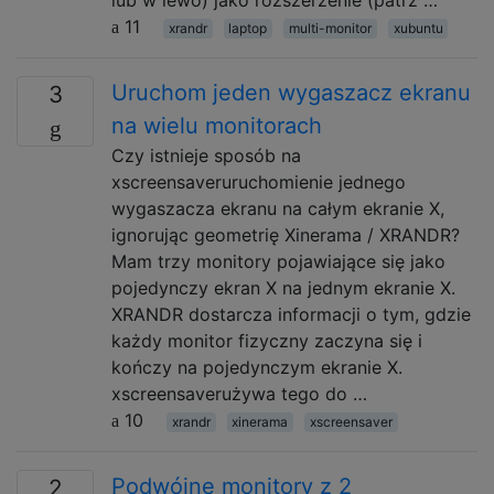
11
xrandr
laptop
multi-monitor
xubuntu
Uruchom jeden wygaszacz ekranu
3
na wielu monitorach
Czy istnieje sposób na
xscreensaveruruchomienie jednego
wygaszacza ekranu na całym ekranie X,
ignorując geometrię Xinerama / XRANDR?
Mam trzy monitory pojawiające się jako
pojedynczy ekran X na jednym ekranie X.
XRANDR dostarcza informacji o tym, gdzie
każdy monitor fizyczny zaczyna się i
kończy na pojedynczym ekranie X.
xscreensaverużywa tego do …
10
xrandr
xinerama
xscreensaver
Podwójne monitory z 2
2