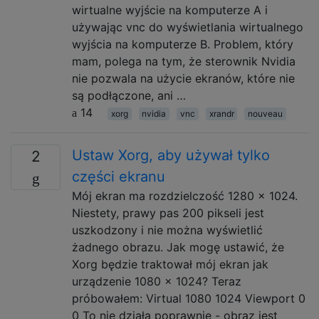
wirtualne wyjście na komputerze A i
używając vnc do wyświetlania wirtualnego
wyjścia na komputerze B. Problem, który
mam, polega na tym, że sterownik Nvidia
nie pozwala na użycie ekranów, które nie
są podłączone, ani …
14
xorg
nvidia
vnc
xrandr
nouveau
Ustaw Xorg, aby używał tylko
2
części ekranu
Mój ekran ma rozdzielczość 1280 x 1024.
Niestety, prawy pas 200 pikseli jest
uszkodzony i nie można wyświetlić
żadnego obrazu. Jak mogę ustawić, że
Xorg będzie traktował mój ekran jak
urządzenie 1080 x 1024? Teraz
próbowałem: Virtual 1080 1024 Viewport 0
0 To nie działa poprawnie - obraz jest