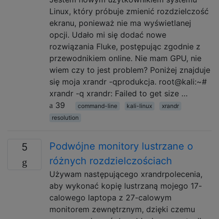
Linux, który próbuje zmienić rozdzielczość
ekranu, ponieważ nie ma wyświetlanej
opcji. Udało mi się dodać nowe
rozwiązania Fluke, postępując zgodnie z
przewodnikiem online. Nie mam GPU, nie
wiem czy to jest problem? Poniżej znajduje
się moja xrandr -qprodukcja. root@kali:~#
xrandr -q xrandr: Failed to get size …
39
command-line
kali-linux
xrandr
resolution
Podwójne monitory lustrzane o
5
różnych rozdzielczościach
Używam następującego xrandrpolecenia,
aby wykonać kopię lustrzaną mojego 17-
calowego laptopa z 27-calowym
monitorem zewnętrznym, dzięki czemu