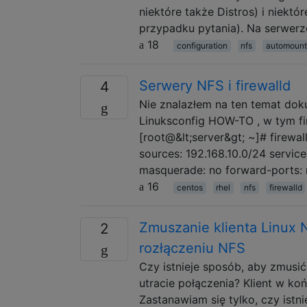
niektóre także Distros) i niekt
przypadku pytania). Na serwerze
18
configuration
nfs
automount
Serwery NFS i firewalld
4
Nie znalazłem na ten temat dok
Linuksconfig HOW-TO , w tym fi
[root@&lt;server&gt; ~]# firewall
sources: 192.168.10.0/24 servic
masquerade: no forward-ports: r
16
centos
rhel
nfs
firewalld
Zmuszanie klienta Linux
2
rozłączeniu NFS
Czy istnieje sposób, aby zmusi
utracie połączenia? Klient w koń
Zastanawiam się tylko, czy ist