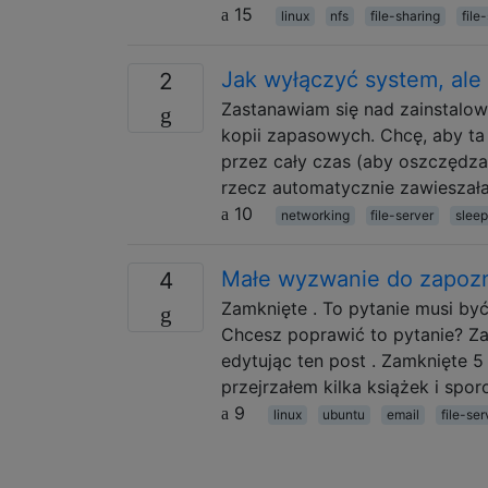
15
linux
nfs
file-sharing
file
Jak wyłączyć system, ale
2
Zastanawiam się nad zainstalow
kopii zapasowych. Chcę, aby ta
przez cały czas (aby oszczędza
rzecz automatycznie zawieszała
10
networking
file-server
sleep
Małe wyzwanie do zapozn
4
Zamknięte . To pytanie musi by
Chcesz poprawić to pytanie? Zak
edytując ten post . Zamknięte 5
przejrzałem kilka książek i spor
9
linux
ubuntu
email
file-ser