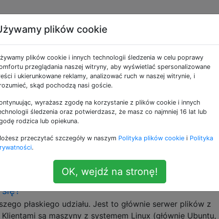
Używamy plików cookie
e jako file-server
żywamy plików cookie i innych technologii śledzenia w celu poprawy
omfortu przeglądania naszej witryny, aby wyświetlać spersonalizowane
ługi Active Directory w systemie Linux
reści i ukierunkowane reklamy, analizować ruch w naszej witrynie, i
rozumieć, skąd pochodzą nasi goście.
plus kilka Linux-ów uruchomionych na maszynach wirtual
ako scentralizowanego serwera plików. Ponieważ jestem rac
ontynuując, wyrażasz zgodę na korzystanie z plików cookie i innych
nistratorem systemu, chciałbym wiedzieć, co jest równowa
echnologii śledzenia oraz potwierdzasz, że masz co najmniej 16 lat lub
godę rodzica lub opiekuna.
Moim celem jest, aby moje pliki znajdowały się na dowoln
ożesz przeczytać szczegóły w naszym
Polityka plików cookie
i
Polityka
rywatności
.
OK, wejdź na stronę!
a limitu czasu autofs dla niewiarygodnych serw
 się?
ego płaskiego udziału. Jest to głównie serwer plików z
Klientami są maszyny z systemem Linux (głównie Ubuntu, 