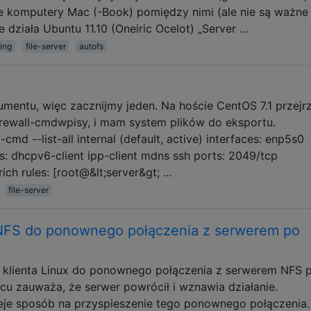
óre komputery Mac (-Book) pomiędzy nimi (ale nie są ważne
 działa Ubuntu 11.10 (Oneiric Ocelot) „Server …
ing
file-server
autofs
umentu, więc zacznijmy jeden. Na hoście CentOS 7.1 przejr
rewall-cmdwpisy, i mam system plików do eksportu.
-cmd --list-all internal (default, active) interfaces: enp5s0
es: dhcpv6-client ipp-client mdns ssh ports: 2049/tcp
ich rules: [root@&lt;server&gt; …
file-server
 NFS do ponownego połączenia z serwerem po
ć klienta Linux do ponownego połączenia z serwerem NFS 
cu zauważa, że ​​serwer powrócił i wznawia działanie.
nieje sposób na przyspieszenie tego ponownego połączenia.