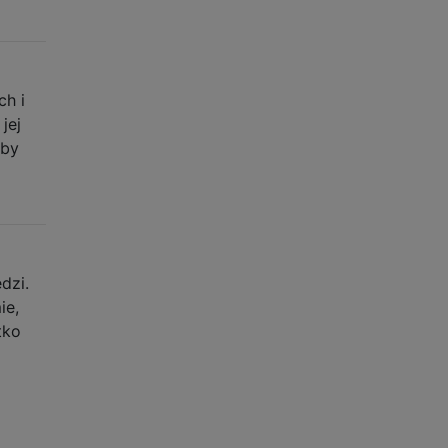
ch i
jej
aby
dzi.
ie,
tko