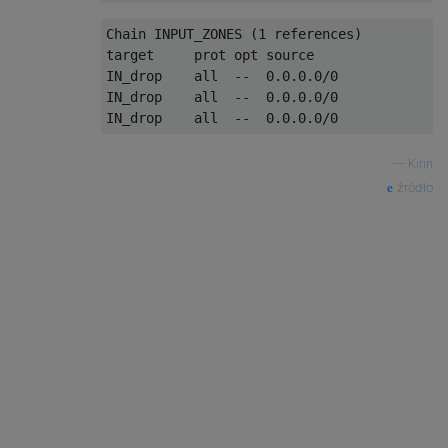
Chain INPUT_ZONES (1 references)

target     prot opt source               de
IN_drop    all  --  0.0.0.0/0            0.
IN_drop    all  --  0.0.0.0/0            0.
—
Kirin
źródło