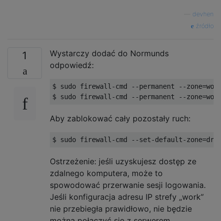
—
devhen
źródło
Wystarczy dodać do Normunds
1
odpowiedź:
$ sudo firewall-cmd --permanent --zone=work
Aby zablokować cały pozostały ruch:
Ostrzeżenie: jeśli uzyskujesz dostęp ze
zdalnego komputera, może to
spowodować przerwanie sesji logowania.
Jeśli konfiguracja adresu IP strefy „work”
nie przebiegła prawidłowo, nie będzie
można połączyć się z serwerem.