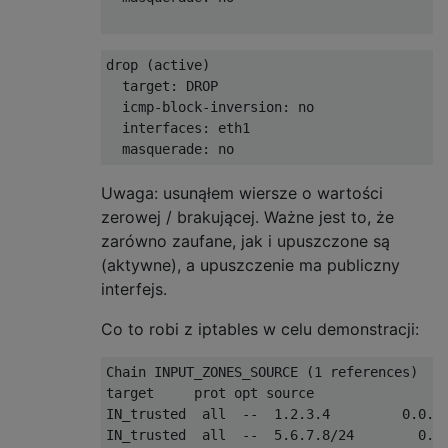
drop (active)

  target: DROP

  icmp-block-inversion: no

  interfaces: eth1

Uwaga: usunąłem wiersze o wartości
zerowej / brakującej. Ważne jest to, że
zarówno zaufane, jak i upuszczone są
(aktywne), a upuszczenie ma publiczny
interfejs.
Co to robi z iptables w celu demonstracji:
Chain INPUT_ZONES_SOURCE (1 references)

target     prot opt source               de
IN_trusted  all  --  1.2.3.4         0.0.0.