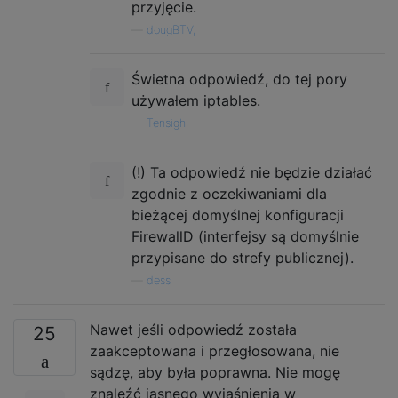
przyjęcie.
—
dougBTV,
Świetna odpowiedź, do tej pory
używałem iptables.
—
Tensigh,
(!) Ta odpowiedź nie będzie działać
zgodnie z oczekiwaniami dla
bieżącej domyślnej konfiguracji
FirewallD (interfejsy są domyślnie
przypisane do strefy publicznej).
—
dess
Nawet jeśli odpowiedź została
25
zaakceptowana i przegłosowana, nie
sądzę, aby była poprawna. Nie mogę
znaleźć jasnego wyjaśnienia w