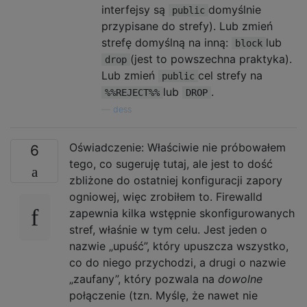
interfejsy są
domyślnie
public
przypisane do strefy). Lub zmień
strefę domyślną na inną:
lub
block
(jest to powszechna praktyka).
drop
Lub zmień
cel strefy na
public
lub
.
%%REJECT%%
DROP
—
dess
Oświadczenie: Właściwie nie próbowałem
6
tego, co sugeruję tutaj, ale jest to dość
zbliżone do ostatniej konfiguracji zapory
ogniowej, więc zrobiłem to. Firewalld
zapewnia kilka wstępnie skonfigurowanych
stref, właśnie w tym celu. Jest jeden o
nazwie „upuść”, który upuszcza wszystko,
co do niego przychodzi, a drugi o nazwie
„zaufany”, który pozwala na
dowolne
połączenie (tzn. Myślę, że nawet nie