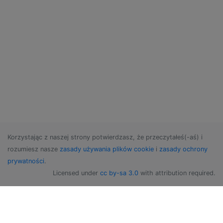
Korzystając z naszej strony potwierdzasz, że przeczytałeś(-aś) i
rozumiesz nasze
zasady używania plików cookie
i
zasady ochrony
prywatności
.
Licensed under
cc by-sa 3.0
with attribution required.