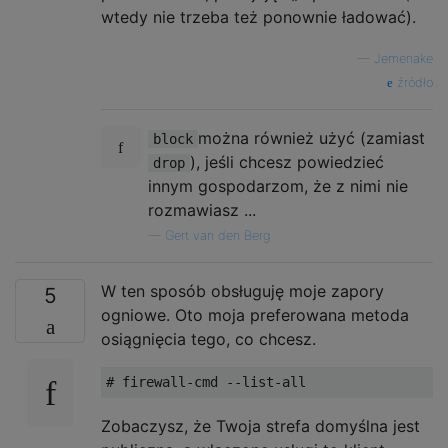
wtedy nie trzeba też ponownie ładować).
—
Jemenake
źródło
można również użyć (zamiast
block
), jeśli chcesz powiedzieć
drop
innym gospodarzom, że z nimi nie
rozmawiasz ...
—
Gert van den Berg
W ten sposób obsługuję moje zapory
5
ogniowe. Oto moja preferowana metoda
osiągnięcia tego, co chcesz.
Zobaczysz, że Twoja strefa domyślna jest