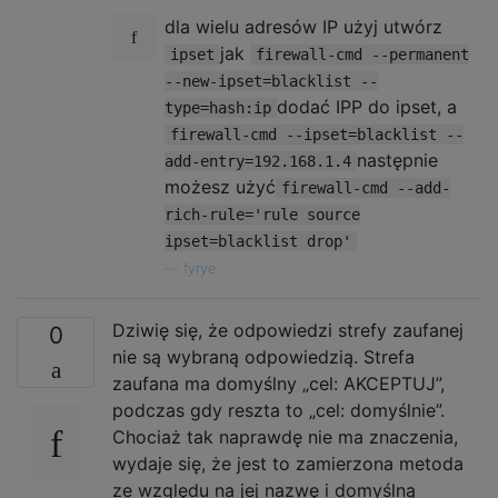
dla wielu adresów IP użyj utwórz
jak
ipset
firewall-cmd --permanent
--new-ipset=blacklist --
dodać IPP do ipset, a
type=hash:ip
firewall-cmd --ipset=blacklist --
następnie
add-entry=192.168.1.4
możesz użyć
firewall-cmd --add-
rich-rule='rule source
ipset=blacklist drop'
—
fyrye
Dziwię się, że odpowiedzi strefy zaufanej
0
nie są wybraną odpowiedzią. Strefa
zaufana ma domyślny „cel: AKCEPTUJ”,
podczas gdy reszta to „cel: domyślnie”.
Chociaż tak naprawdę nie ma znaczenia,
wydaje się, że jest to zamierzona metoda
ze względu na jej nazwę i domyślną