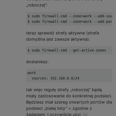
„roboczej”:
$ sudo firewall-cmd --zone=work --add-sourc
teraz sprawdź strefy aktywne (strefa
domyślna jest zawsze aktywna):
dostaniesz:
work

tak więc reguły strefy „roboczej” będą
miały zastosowanie do konkretnej podsieci.
Będziesz miał szereg otwartych portów dla
podsieci
„białej listy” = zgodnie z
żądaniem. I oczywiście użyj
--