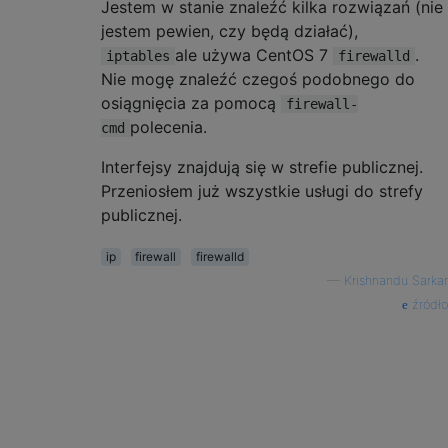
Jestem w stanie znaleźć kilka rozwiązań (nie
jestem pewien, czy będą działać),
ale używa CentOS 7
.
iptables
firewalld
Nie mogę znaleźć czegoś podobnego do
osiągnięcia za pomocą
firewall-
polecenia.
cmd
Interfejsy znajdują się w strefie publicznej.
Przeniosłem już wszystkie usługi do strefy
publicznej.
ip
firewall
firewalld
—
Krishnandu Sarkar
źródło