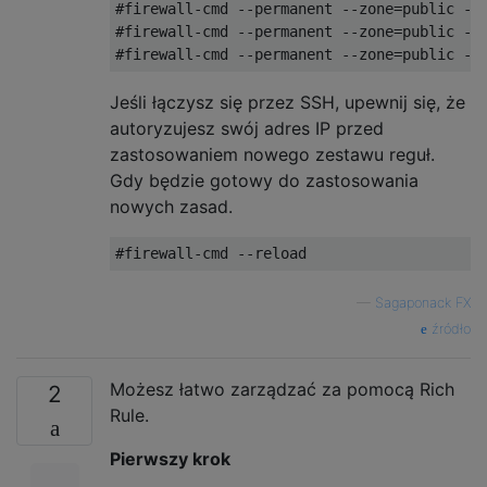
#firewall-cmd --permanent --zone=public --a
#firewall-cmd --permanent --zone=public --a
Jeśli łączysz się przez SSH, upewnij się, że
autoryzujesz swój adres IP przed
zastosowaniem nowego zestawu reguł.
Gdy będzie gotowy do zastosowania
nowych zasad.
—
Sagaponack FX
źródło
Możesz łatwo zarządzać za pomocą Rich
2
Rule.
Pierwszy krok