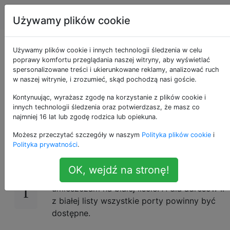
Unix & Linux
Tagi
Account
Używamy plików cookie
Źródłowe adresy IP
Używamy plików cookie i innych technologii śledzenia w celu
poprawy komfortu przeglądania naszej witryny, aby wyświetlać
spersonalizowane treści i ukierunkowane reklamy, analizować ruch
na białej liście w
w naszej witrynie, i zrozumieć, skąd pochodzą nasi goście.
CentOS 7
Kontynuując, wyrażasz zgodę na korzystanie z plików cookie i
innych technologii śledzenia oraz potwierdzasz, że masz co
najmniej 16 lat lub zgodę rodzica lub opiekuna.
Możesz przeczytać szczegóły w naszym
Polityka plików cookie
i
Chcę skonfigurować zaporę sieciową
23
Polityka prywatności
.
CentOS 7 w taki sposób, aby wszystkie
przychodzące żądania były blokowane, z
OK, wejdź na stronę!
wyjątkiem pochodzących z adresów IP, które
umieszczam na białej liście. A dla adresów IP
z białej listy wszystkie porty powinny być
dostępne.